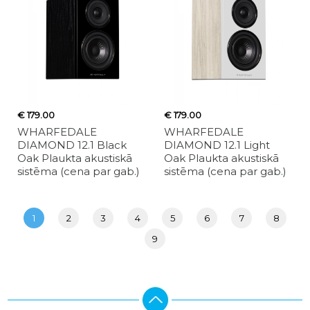
€ 179.00
€ 179.00
WHARFEDALE
WHARFEDALE
DIAMOND 12.1 Black
DIAMOND 12.1 Light
Oak Plaukta akustiskā
Oak Plaukta akustiskā
sistēma (cena par gab.)
sistēma (cena par gab.)
1
2
3
4
5
6
7
8
9