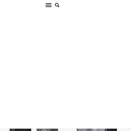
Plaukta akustiskā sistēma
Filtrs
Sākums
/
AKUSTISKĀS SISTĒMAS
/
Plaukta akustiskā sistēma
Ražotāji
Sērija