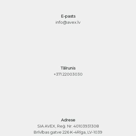
E-pasts
info@avex.lv
Tālrunis
+371 22003030
Adrese
SIA AVEX, Reģ. Nr. 40103931308
Brīvības gatve 226 K-4
Rīga, LV-1039