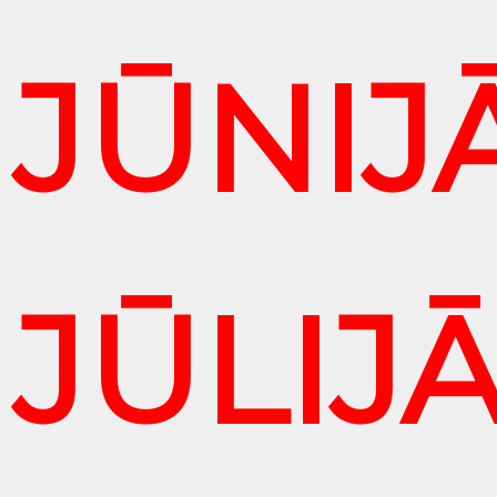
JŪNIJĀ
JŪLIJĀ