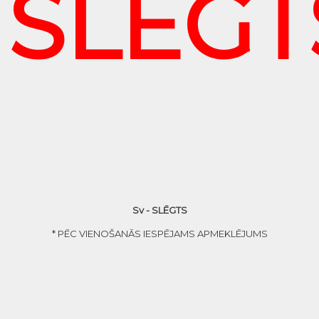
SLĒGT
Sv - SLĒGTS
* PĒC VIENOŠANĀS IESPĒJAMS APMEKLĒJUMS