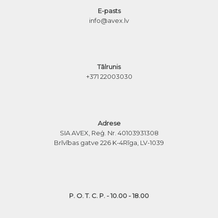
E-pasts
info@avex.lv
Tālrunis
+371 22003030
Adrese
SIA AVEX, Reģ. Nr. 40103931308
Brīvības gatve 226 K-4
Rīga, LV-1039
P. O. T. C. P. - 10.00 - 18.00