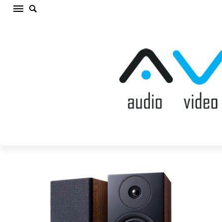
ARGON AUDIO FORUS 5 WALNUT Plaukta
akustiskā sistēma (cena par gab.)
Sākums
/
AKUSTISKĀS SISTĒMAS
/
Plaukta akustiskā
sistēma
/
ARGON AUDIO FORUS 5 WALNUT