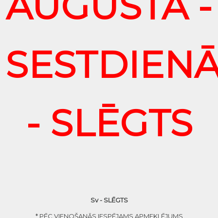
AUGUSTĀ -
SESTDIEN
- SLĒGTS
Sv - SLĒGTS
* PĒC VIENOŠANĀS IESPĒJAMS APMEKLĒJUMS