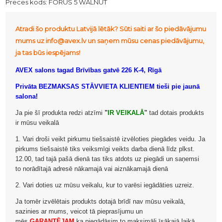
Preces kods:
FORUS 5 WALNUT
Atradi šo produktu Latvijā lētāk? Sūti saiti ar šo piedāvājumu
mums uz info@avex.lv un saņem mūsu cenas piedāvājumu,
ja tas būs iespējams!
AVEX salons tagad Brīvības gatvē 226 K-4, Rīgā
Privāta BEZMAKSAS STĀVVIETA KLIENTIEM tieši pie jaunā
salona!
Ja pie šī produkta redzi atzīmi
"
IR VEIKALĀ
"
tad dotais produkts
ir mūsu veikalā
1. Vari droši veikt pirkumu tiešsaistē izvēloties piegādes veidu. Ja
pirkums tiešsaistē tiks veiksmīgi veikts darba dienā līdz plkst.
12.00, tad tajā pašā dienā tas tiks atdots uz piegādi un saņemsi
to norādītajā adresē nākamajā vai aiznākamajā dienā
2. Vari doties uz mūsu veikalu, kur to varēsi iegādāties uzreiz.
Ja tomēr izvēlētais produkts dotajā brīdī nav mūsu veikalā,
sazinies ar mums, veicot tā pieprasījumu un
mēs
GARANTĒJAM
ka piegādāsim to maksimāli īsākajā laikā.