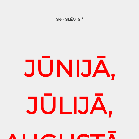
Se - SLĒGTS *
JŪNIJĀ,
JŪLIJĀ,