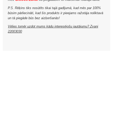
P.S. Rēķins tiks nosūtīts tikai tajā gadījumā, kad mēs par 100%
būsim pārliecināti, kad šis produkts ir pieejams ražotāja noliktavā
un tā piegāde būs bez aizķeršanās!
Vēlies tomēr uzdot mums kādu interesējošu jautājumu? Zvani
22003030