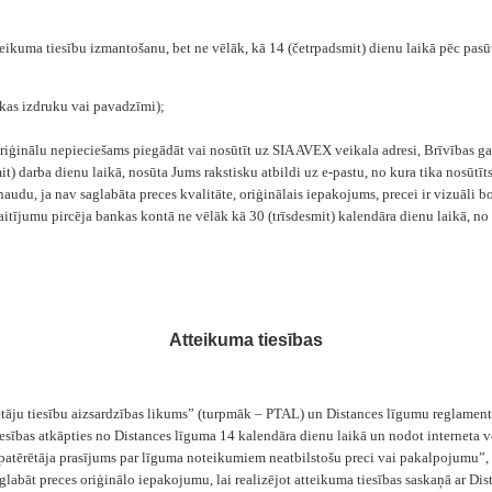
tteikuma tiesību izmantošanu, bet ne vēlāk, kā 14 (četrpadsmit) dienu laikā pēc pa
kas izdruku vai pavadzīmi);
oriģinālu nepieciešams piegādāt vai nosūtīt uz SIA AVEX veikala adresi, Brīvības g
 darba dienu laikā, nosūta Jums rakstisku atbildi uz e-pastu, no kura tika nosūtīt
naudu, ja nav saglabāta preces kvalitāte, oriģinālais iepakojums, precei ir vizuāli b
tījumu pircēja bankas kontā ne vēlāk kā 30 (trīsdesmit) kalendāra dienu laikā, no d
Atteikuma tiesības
ērētāju tiesību aizsardzības likums” (turpmāk – PTAL) un Distances līgumu reglame
esības atkāpties no Distances līguma 14 kalendāra dienu laikā un nodot interneta 
atērētāja prasījums par līguma noteikumiem neatbilstošu preci vai pakalpojumu”,
abāt preces oriģinālo iepakojumu, lai realizējot atteikuma tiesības saskaņā ar Dis