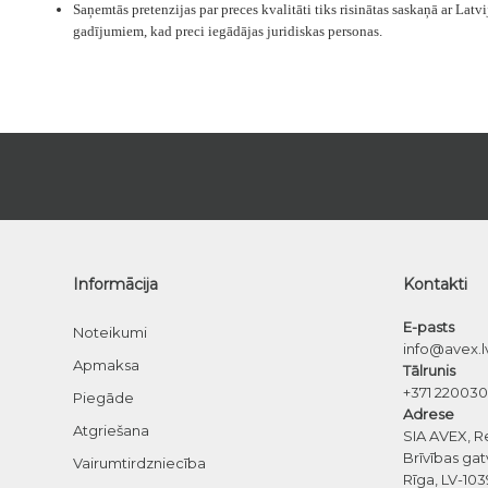
Saņemtās pretenzijas par preces kvalitāti tiks risinātas saskaņā ar 
gadījumiem, kad preci iegādājas juridiskas personas.
Informācija
Kontakti
E-pasts
Noteikumi
info@avex.l
Apmaksa
Tālrunis
+371 22003
Piegāde
Adrese
Atgriešana
SIA AVEX, R
Brīvības gat
Vairumtirdzniecība
Rīga, LV-103