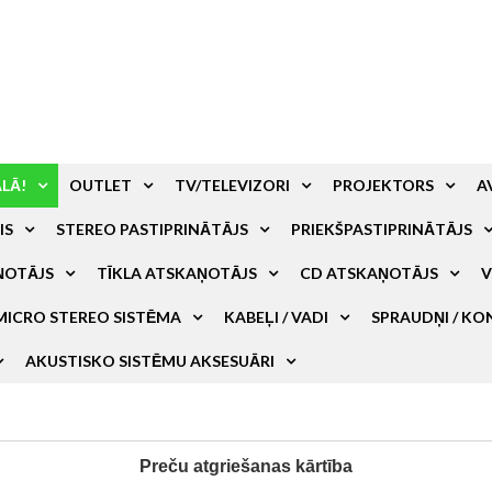
ALĀ!
OUTLET
TV/TELEVIZORI
PROJEKTORS
A
IS
STEREO PASTIPRINĀTĀJS
PRIEKŠPASTIPRINĀTĀJS
ŅOTĀJS
TĪKLA ATSKAŅOTĀJS
CD ATSKAŅOTĀJS
V
MICRO STEREO SISTĒMA
KABEĻI / VADI
SPRAUDŅI / KO
AKUSTISKO SISTĒMU AKSESUĀRI
Preču atgriešanas kārtība