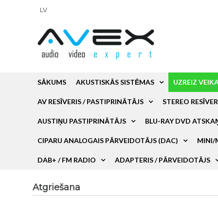
LV
SĀKUMS
AKUSTISKĀS SISTĒMAS
UZREIZ VEIK
AV RESĪVERIS / PASTIPRINĀTĀJS
STEREO RESĪVER
AUSTIŅU PASTIPRINĀTĀJS
BLU-RAY DVD ATSKA
CIPARU ANALOGAIS PĀRVEIDOTĀJS (DAC)
MINI/
DAB+ / FM RADIO
ADAPTERIS / PĀRVEIDOTĀJS
Atgriešana