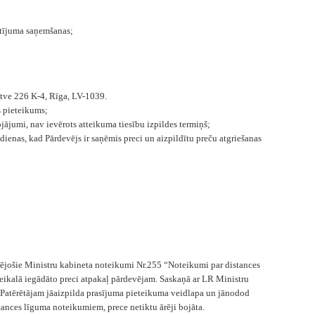
sūtījuma saņemšanas;
atve 226 K-4, Rīga, LV-1039.
s pieteikums;
ojājumi, nav ievērots atteikuma tiesību izpildes termiņš;
ienas, kad Pārdevējs ir saņēmis preci un aizpildītu preču atgriešanas
ntējošie Ministru kabineta noteikumi Nr.255 “Noteikumi par distances
veikalā iegādāto preci atpakaļ pārdevējam. Saskaņā ar LR Ministru
 Patērētājam jāaizpilda prasījuma pieteikuma veidlapa un jānodod
tances līguma noteikumiem, prece netiktu ārēji bojāta.