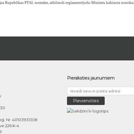
Latvijas Republikas PTAL normām, atbilstoši reglamentējošo Ministru kabineta note
Pieraksties jaunumiem
v
030
eģ. Nr. 40103931308
ve 226 K-4
9