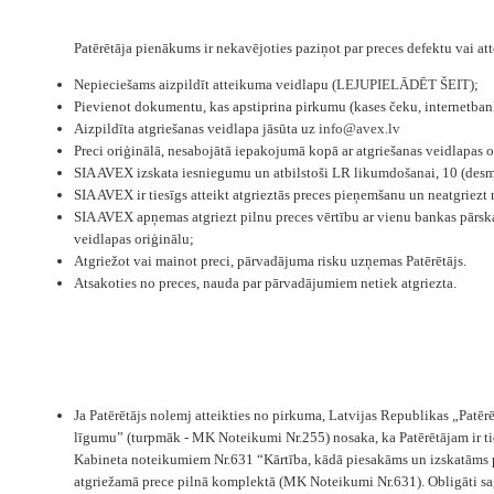
Patērētāja pienākums ir nekavējoties paziņot par preces defektu vai a
Nepieciešams aizpildīt atteikuma veidlapu (
LEJUPIELĀDĒT ŠEIT
);
Pievienot dokumentu, kas apstiprina pirkumu (kases čeku, internetban
Aizpildīta atgriešanas veidlapa jāsūta uz
info@avex.lv
Preci oriģinālā, nesabojātā iepakojumā kopā ar atgriešanas veidlapas 
SIA AVEX izskata iesniegumu un atbilstoši LR likumdošanai, 10 (desmit)
SIA AVEX ir tiesīgs atteikt atgrieztās preces pieņemšanu un neatgriezt 
SIA AVEX apņemas atgriezt pilnu preces vērtību ar vienu bankas pārskai
veidlapas oriģinālu;
Atgriežot vai mainot preci, pārvadājuma risku uzņemas Patērētājs.
Atsakoties no preces, nauda par pārvadājumiem netiek atgriezta.
Ja Patērētājs nolemj atteikties no pirkuma, Latvijas Republikas „Pat
līgumu” (turpmāk - MK Noteikumi Nr.255) nosaka, ka Patērētājam ir ti
Kabineta noteikumiem Nr.631 “Kārtība, kādā piesakāms un izskatāms p
atgriežamā prece pilnā komplektā (MK Noteikumi Nr.631). Obligāti sagl