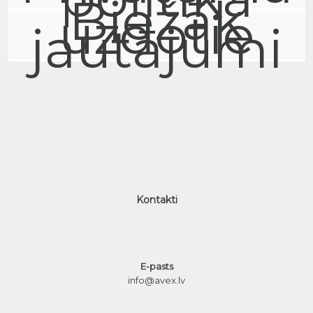
Biežāk
uzdotie
jautājumi
Kontakti
E-pasts
info@avex.lv