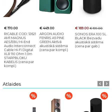
€ 170.00
€ 449.00
€ 169.00
€ 199.00
RICABLE COD: 12621
ARGON AUDIO
SONOS ERA 100 SL
AM1 MAGNUS
FENRIS A5 PINE
BLACK Bezvadu
AES/EBU Hi-End
GREEN Aktīvā
akustiskā sistēma
Audio Interconnect
akustiskā sistēma
(cena par gab.)
Cable Hi-Fi Digital
(cena par kompl.)
XLR 110 Ohm 1.0m
STARPBLOKU
KABELIS (cena par
kompl.)
Atlaides