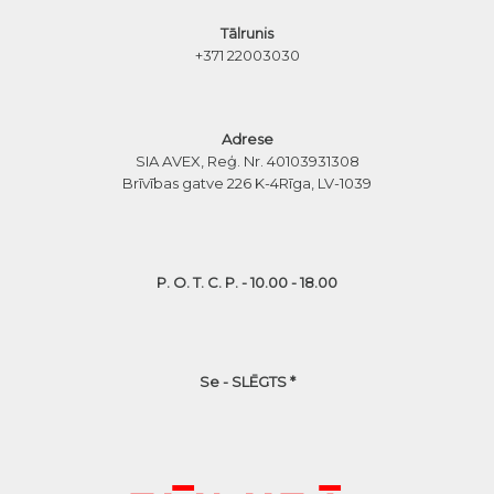
Tālrunis
+371 22003030
Adrese
SIA AVEX, Reģ. Nr. 40103931308
Brīvības gatve 226 K-4
Rīga, LV-1039
P. O. T. C. P. - 10.00 - 18.00
Se - SLĒGTS *