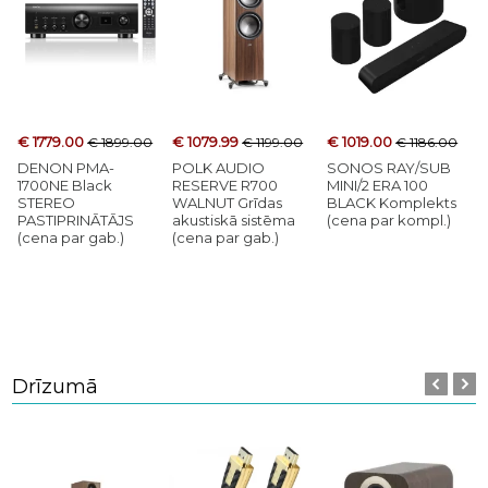
€ 1779.00
€ 1079.99
€ 1019.00
€ 1899.00
€ 1199.00
€ 1186.00
DENON PMA-
POLK AUDIO
SONOS RAY/SUB
1700NE Black
RESERVE R700
MINI/2 ERA 100
STEREO
WALNUT Grīdas
BLACK Komplekts
PASTIPRINĀTĀJS
akustiskā sistēma
(cena par kompl.)
(cena par gab.)
(cena par gab.)
Drīzumā