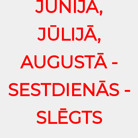
JŪNIJĀ,
JŪLIJĀ,
AUGUSTĀ -
SESTDIENĀS -
SLĒGTS