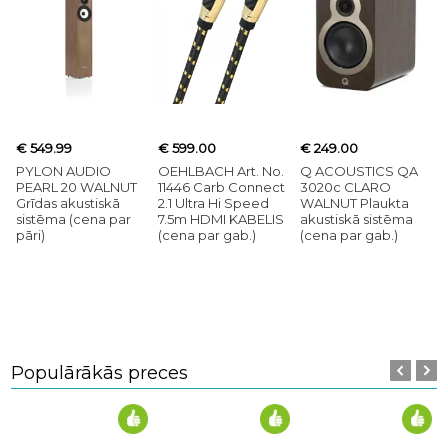
€ 549.99
€ 599.00
€ 249.00
PYLON AUDIO
OEHLBACH Art. No.
Q ACOUSTICS QA
PEARL 20 WALNUT
11446 Carb Connect
3020c CLARO
Grīdas akustiskā
2.1 Ultra Hi Speed
WALNUT Plaukta
sistēma (cena par
7.5m HDMI KABELIS
akustiskā sistēma
pāri)
(cena par gab.)
(cena par gab.)
Populārākās preces