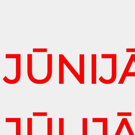
JŪNIJĀ
JŪLIJĀ