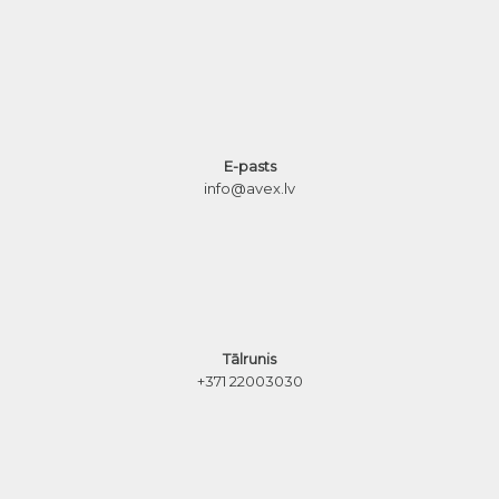
E-pasts
info@avex.lv
Tālrunis
+371 22003030