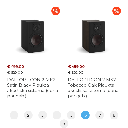
€ 499.00
€ 499.00
€ 629.00
€ 629.00
DALI OPTICON 2 MK2
DALI OPTICON 2 MK2
Satin Black Plaukta
Tobacco Oak Plaukta
akustiskā sistēma (cena
akustiskā sistēma (cena
par gab.)
par gab.)
1
2
3
4
5
6
7
8
9