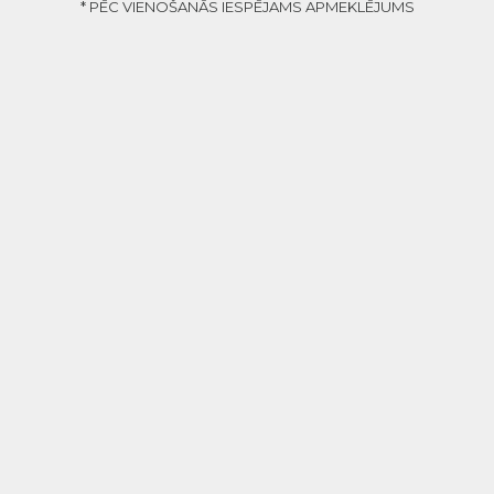
* PĒC VIENOŠANĀS IESPĒJAMS APMEKLĒJUMS