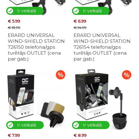
Ir veikalā
Ir veikalā
€ 5.99
€ 6.99
€ 13.99
€ 14.99
ERARD UNIVERSAL
ERARD UNIVERSAL
WIND-SHIELD STATION
WIND-SHIELD STATION
726150 telefona/gps
726154 telefona/gps
turētājs OUTLET (cena
turētājs OUTLET (cena
par gab.)
par gab.)
Ir veikalā
Ir veikalā
€ 7.99
€ 8.99