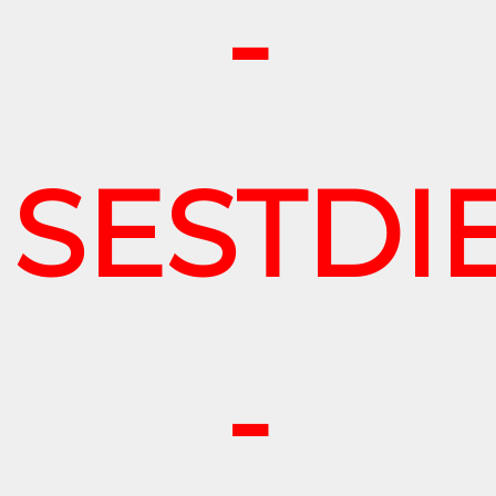
-
SESTDI
-