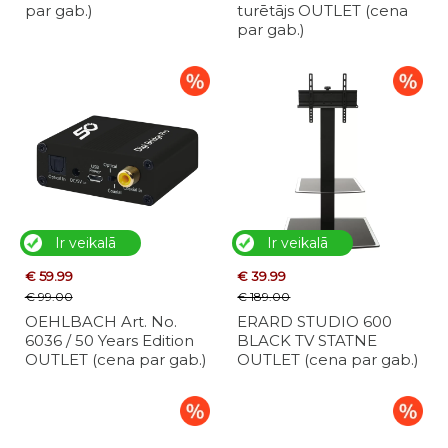
par gab.)
turētājs OUTLET (cena
par gab.)
Ir veikalā
Ir veikalā
€ 59.99
€ 39.99
€ 99.00
€ 189.00
OEHLBACH Art. No.
ERARD STUDIO 600
6036 / 50 Years Edition
BLACK TV STATNE
OUTLET (cena par gab.)
OUTLET (cena par gab.)