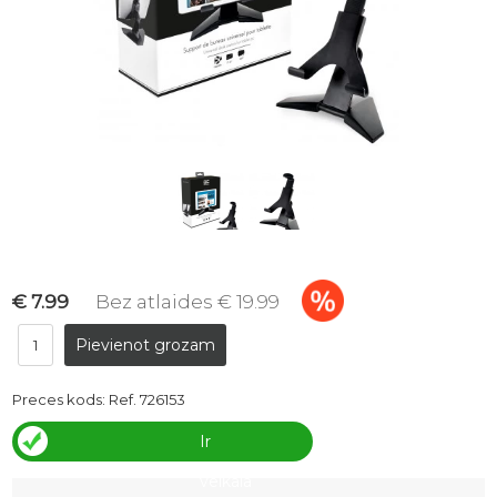
€ 7.99
Bez atlaides € 19.99
Preces kods:
Ref. 726153
Ir
veikalā