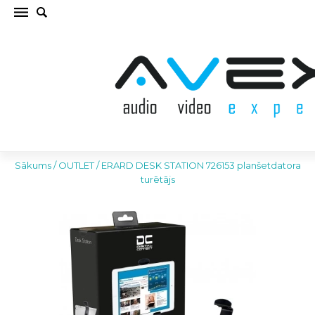
ERARD DESK STATION 726153 planšetdatora
turētājs OUTLET (cena par gab.)
Sākums
/
OUTLET
/
ERARD DESK STATION 726153 planšetdatora
turētājs