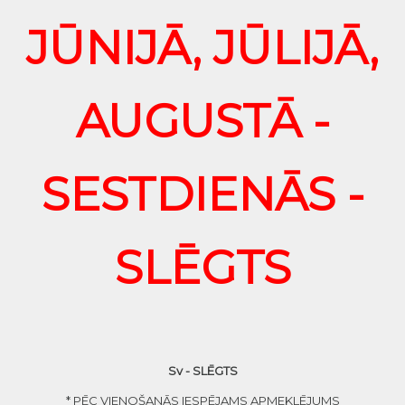
JŪNIJĀ, JŪLIJĀ,
AUGUSTĀ -
SESTDIENĀS -
SLĒGTS
Sv - SLĒGTS
* PĒC VIENOŠANĀS IESPĒJAMS APMEKLĒJUMS