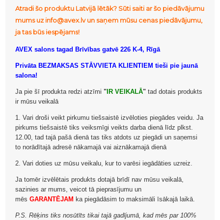
Atradi šo produktu Latvijā lētāk? Sūti saiti ar šo piedāvājumu
mums uz info@avex.lv un saņem mūsu cenas piedāvājumu,
ja tas būs iespējams!
AVEX salons tagad Brīvības gatvē 226 K-4, Rīgā
Privāta BEZMAKSAS STĀVVIETA KLIENTIEM tieši pie jaunā
salona!
Ja pie šī produkta redzi atzīmi
"
IR VEIKALĀ
"
tad dotais produkts
ir mūsu veikalā
1. Vari droši veikt pirkumu tiešsaistē izvēloties piegādes veidu. Ja
pirkums tiešsaistē tiks veiksmīgi veikts darba dienā līdz plkst.
12.00, tad tajā pašā dienā tas tiks atdots uz piegādi un saņemsi
to norādītajā adresē nākamajā vai aiznākamajā dienā
2. Vari doties uz mūsu veikalu, kur to varēsi iegādāties uzreiz.
Ja tomēr izvēlētais produkts dotajā brīdī nav mūsu veikalā,
sazinies ar mums, veicot tā pieprasījumu un
mēs
GARANTĒJAM
ka piegādāsim to maksimāli īsākajā laikā.
P.S. Rēķins tiks nosūtīts tikai tajā gadījumā, kad mēs par 100%