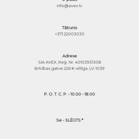
info@avex.lv
Tālrunis
+371 22003030
Adrese
SIA AVEX, Reģ. Nr. 40103931308
Brīvības gatve 226 K-4
Rīga, LV-1039
P. O. T. C. P. - 10.00 - 18.00
Se - SLĒGTS *