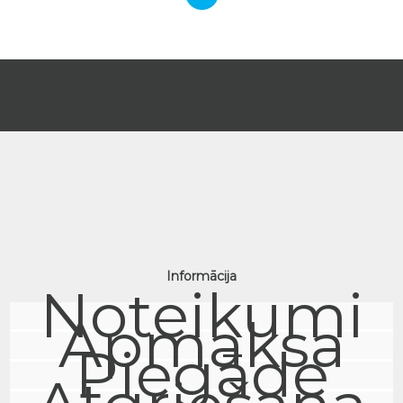
Informācija
Noteikumi
Apmaksa
Piegāde