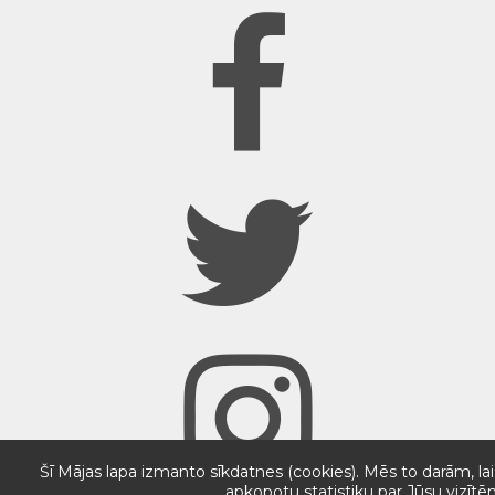
Šī Mājas lapa izmanto sīkdatnes (cookies). Mēs to darām, lai
apkopotu statistiku par Jūsu vizītē