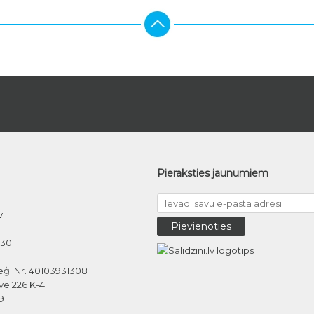
Pieraksties jaunumiem
v
030
eģ. Nr. 40103931308
ve 226 K-4
9