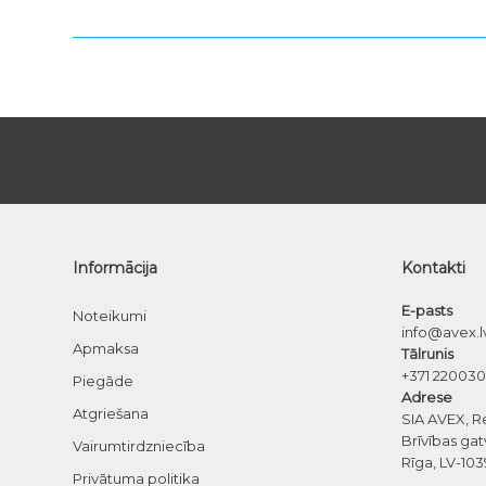
Informācija
Kontakti
E-pasts
Noteikumi
info@avex.l
Apmaksa
Tālrunis
+371 22003
Piegāde
Adrese
Atgriešana
SIA AVEX, R
Brīvības gat
Vairumtirdzniecība
Rīga, LV-103
Privātuma politika