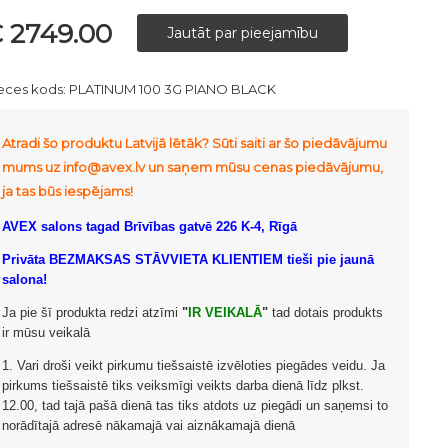
 2749.00
eces kods:
PLATINUM 100 3G PIANO BLACK
Atradi šo produktu Latvijā lētāk? Sūti saiti ar šo piedāvājumu
mums uz info@avex.lv un saņem mūsu cenas piedāvājumu,
ja tas būs iespējams!
AVEX salons tagad Brīvības gatvē 226 K-4, Rīgā
Privāta BEZMAKSAS STĀVVIETA KLIENTIEM tieši pie jaunā
salona!
Ja pie šī produkta redzi atzīmi
"
IR VEIKALĀ
"
tad dotais produkts
ir mūsu veikalā
1. Vari droši veikt pirkumu tiešsaistē izvēloties piegādes veidu. Ja
pirkums tiešsaistē tiks veiksmīgi veikts darba dienā līdz plkst.
12.00, tad tajā pašā dienā tas tiks atdots uz piegādi un saņemsi to
norādītajā adresē nākamajā vai aiznākamajā dienā