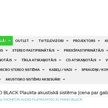
ALĀ!
OUTLET
TV/TELEVIZORI
PROJEKTORS
A
IS
STEREO PASTIPRINĀTĀJS
PRIEKŠPASTIPRINĀTĀJS
ŅOTĀJS
TĪKLA ATSKAŅOTĀJS
CD ATSKAŅOTĀJS
V
MICRO STEREO SISTĒMA
KABEĻI / VADI
SPRAUDŅI / KO
AKUSTISKO SISTĒMU AKSESUĀRI
LACK Plaukta akustiskā sistēma (cena par gab.
ma
/
MONITOR AUDIO PLATINUM 100 3G PIANO BLACK