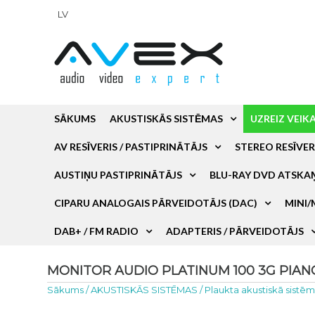
LV
SĀKUMS
AKUSTISKĀS SISTĒMAS
UZREIZ VEIK
AV RESĪVERIS / PASTIPRINĀTĀJS
STEREO RESĪVER
AUSTIŅU PASTIPRINĀTĀJS
BLU-RAY DVD ATSKA
CIPARU ANALOGAIS PĀRVEIDOTĀJS (DAC)
MINI/
DAB+ / FM RADIO
ADAPTERIS / PĀRVEIDOTĀJS
MONITOR AUDIO PLATINUM 100 3G PIANO B
Sākums
/
AKUSTISKĀS SISTĒMAS
/
Plaukta akustiskā sistē