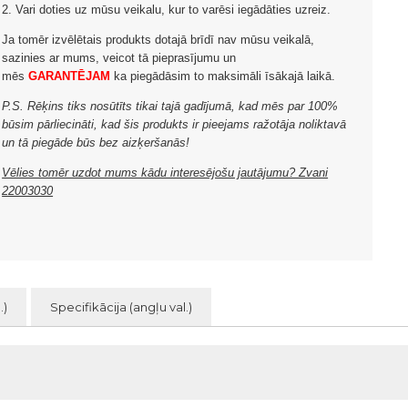
2. Vari doties uz mūsu veikalu, kur to varēsi iegādāties uzreiz.
Ja tomēr izvēlētais produkts dotajā brīdī nav mūsu veikalā,
sazinies ar mums, veicot tā pieprasījumu un
mēs
GARANTĒJAM
ka piegādāsim to maksimāli īsākajā laikā.
P.S. Rēķins tiks nosūtīts tikai tajā gadījumā, kad mēs par 100%
būsim pārliecināti, kad šis produkts ir pieejams ražotāja noliktavā
un tā piegāde būs bez aizķeršanās!
Vēlies tomēr uzdot mums kādu interesējošu jautājumu? Zvani
22003030
.)
Specifikācija (angļu val.)