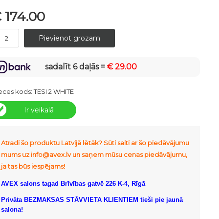
 174.00
sadalīt 6 daļās =
€ 29.00
eces kods:
TESI 2 WHITE
Ir veikalā
Atradi šo produktu Latvijā lētāk? Sūti saiti ar šo piedāvājumu
mums uz info@avex.lv un saņem mūsu cenas piedāvājumu,
ja tas būs iespējams!
AVEX salons tagad Brīvības gatvē 226 K-4, Rīgā
Privāta BEZMAKSAS STĀVVIETA KLIENTIEM tieši pie jaunā
salona!