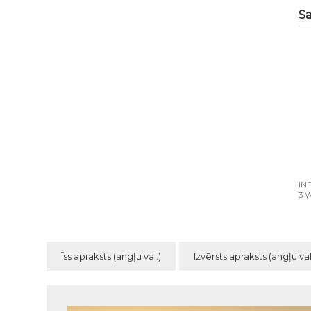
Sa
IN
3 
Īss apraksts (angļu val.)
Izvērsts apraksts (angļu val