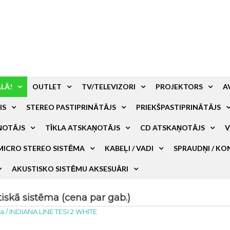
ALĀ!
OUTLET
TV/TELEVIZORI
PROJEKTORS
A
IS
STEREO PASTIPRINĀTĀJS
PRIEKŠPASTIPRINĀTĀJS
ŅOTĀJS
TĪKLA ATSKAŅOTĀJS
CD ATSKAŅOTĀJS
V
MICRO STEREO SISTĒMA
KABEĻI / VADI
SPRAUDŅI / KO
AKUSTISKO SISTĒMU AKSESUĀRI
skā sistēma (cena par gab.)
ma
/
INDIANA LINE TESI 2 WHITE