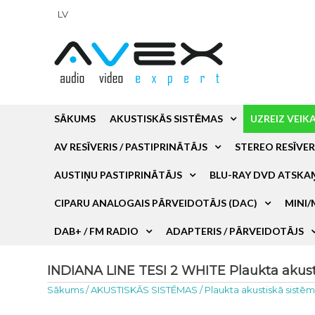
LV
SĀKUMS
AKUSTISKĀS SISTĒMAS
UZREIZ VEIK
AV RESĪVERIS / PASTIPRINĀTĀJS
STEREO RESĪVER
AUSTIŅU PASTIPRINĀTĀJS
BLU-RAY DVD ATSKA
CIPARU ANALOGAIS PĀRVEIDOTĀJS (DAC)
MINI/
DAB+ / FM RADIO
ADAPTERIS / PĀRVEIDOTĀJS
INDIANA LINE TESI 2 WHITE Plaukta akusti
Sākums
/
AKUSTISKĀS SISTĒMAS
/
Plaukta akustiskā sistē