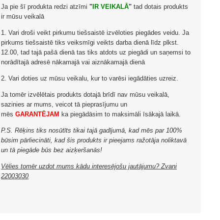
Ja pie šī produkta redzi atzīmi
"
IR VEIKALĀ
"
tad dotais produkts
ir mūsu veikalā
1. Vari droši veikt pirkumu tiešsaistē izvēloties piegādes veidu. Ja
pirkums tiešsaistē tiks veiksmīgi veikts darba dienā līdz plkst.
12.00, tad tajā pašā dienā tas tiks atdots uz piegādi un saņemsi to
norādītajā adresē nākamajā vai aiznākamajā dienā
2. Vari doties uz mūsu veikalu, kur to varēsi iegādāties uzreiz.
Ja tomēr izvēlētais produkts dotajā brīdī nav mūsu veikalā,
sazinies ar mums, veicot tā pieprasījumu un
mēs
GARANTĒJAM
ka piegādāsim to maksimāli īsākajā laikā.
P.S. Rēķins tiks nosūtīts tikai tajā gadījumā, kad mēs par 100%
būsim pārliecināti, kad šis produkts ir pieejams ražotāja noliktavā
un tā piegāde būs bez aizķeršanās!
Vēlies tomēr uzdot mums kādu interesējošu jautājumu? Zvani
22003030