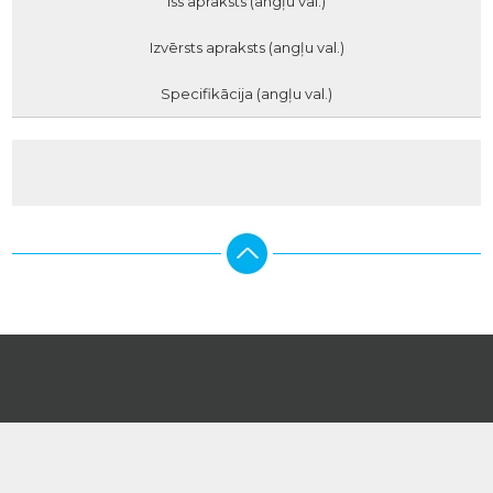
Īss apraksts (angļu val.)
Izvērsts apraksts (angļu val.)
Specifikācija (angļu val.)