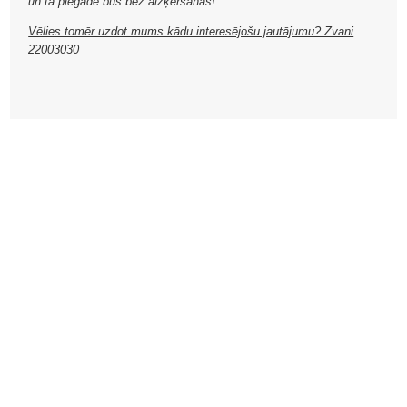
un tā piegāde būs bez aizķeršanās!
Vēlies tomēr uzdot mums kādu interesējošu jautājumu? Zvani
22003030