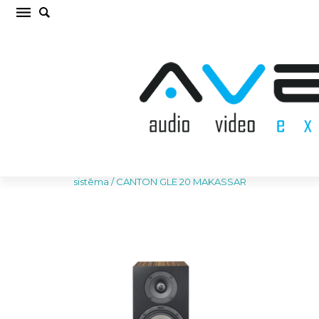
CANTON GLE 20 MAKASSAR Plaukta akustiskā
sistēma (cena par gab.)
Sākums
/
AKUSTISKĀS SISTĒMAS
/
Plaukta akustiskā
sistēma
/
CANTON GLE 20 MAKASSAR