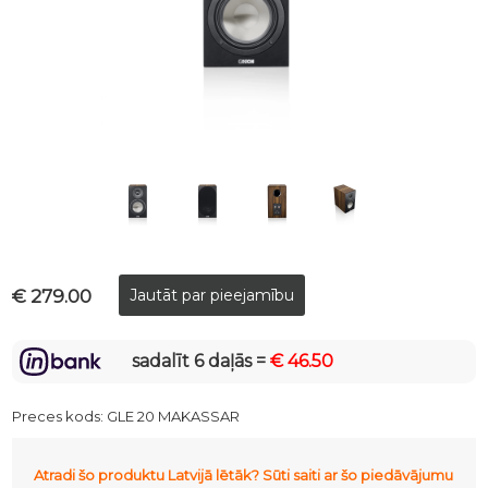
€ 279.00
sadalīt 6 daļās =
€ 46.50
Preces kods:
GLE 20 MAKASSAR
Atradi šo produktu Latvijā lētāk? Sūti saiti ar šo piedāvājumu