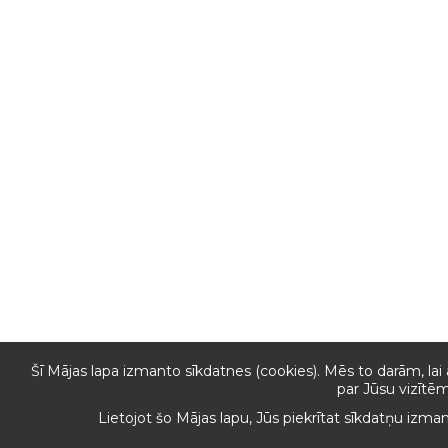
Šī Mājas lapa izmanto sīkdatnes (cookies). Mēs to darām, lai
par Jūsu vizītēm
Lietojot šo Mājas lapu, Jūs piekrītat sīkdatņu izma