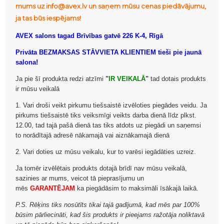
mums uz info@avex.lv un saņem mūsu cenas piedāvājumu,
ja tas būs iespējams!
AVEX salons tagad Brīvības gatvē 226 K-4, Rīgā
Privāta BEZMAKSAS STĀVVIETA KLIENTIEM tieši pie jaunā
salona!
Ja pie šī produkta redzi atzīmi
"
IR VEIKALĀ
"
tad dotais produkts
ir mūsu veikalā
1. Vari droši veikt pirkumu tiešsaistē izvēloties piegādes veidu. Ja
pirkums tiešsaistē tiks veiksmīgi veikts darba dienā līdz plkst.
12.00, tad tajā pašā dienā tas tiks atdots uz piegādi un saņemsi
to norādītajā adresē nākamajā vai aiznākamajā dienā
2. Vari doties uz mūsu veikalu, kur to varēsi iegādāties uzreiz.
Ja tomēr izvēlētais produkts dotajā brīdī nav mūsu veikalā,
sazinies ar mums, veicot tā pieprasījumu un
mēs
GARANTĒJAM
ka piegādāsim to maksimāli īsākajā laikā.
P.S. Rēķins tiks nosūtīts tikai tajā gadījumā, kad mēs par 100%
būsim pārliecināti, kad šis produkts ir pieejams ražotāja noliktavā