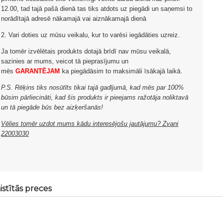
12.00, tad tajā pašā dienā tas tiks atdots uz piegādi un saņemsi to
norādītajā adresē nākamajā vai aiznākamajā dienā
2. Vari doties uz mūsu veikalu, kur to varēsi iegādāties uzreiz.
Ja tomēr izvēlētais produkts dotajā brīdī nav mūsu veikalā,
sazinies ar mums, veicot tā pieprasījumu un
mēs
GARANTĒJAM
ka piegādāsim to maksimāli īsākajā laikā.
P.S. Rēķins tiks nosūtīts tikai tajā gadījumā, kad mēs par 100%
būsim pārliecināti, kad šis produkts ir pieejams ražotāja noliktavā
un tā piegāde būs bez aizķeršanās!
Vēlies tomēr uzdot mums kādu interesējošu jautājumu? Zvani
22003030
istītās preces