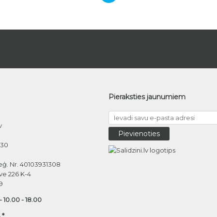
Pieraksties jaunumiem
v
030
eģ. Nr. 40103931308
ve 226 K-4
9
 - 10.00 - 18.00
 *