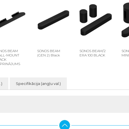
NOS BEAM
SONOS BEAM
SONOS BEAM/2
SON
LL-MOUNT
(GEN 2) Black
ERA 100 BLACK
MIN
ACK
IPRINĀJUMS
.)
Specifikācija (angļu val.)