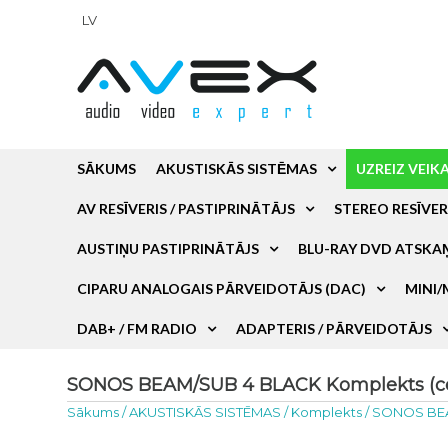
LV
SĀKUMS
AKUSTISKĀS SISTĒMAS
UZREIZ VEIK
AV RESĪVERIS / PASTIPRINĀTĀJS
STEREO RESĪVER
AUSTIŅU PASTIPRINĀTĀJS
BLU-RAY DVD ATSKA
CIPARU ANALOGAIS PĀRVEIDOTĀJS (DAC)
MINI/
DAB+ / FM RADIO
ADAPTERIS / PĀRVEIDOTĀJS
SONOS BEAM/SUB 4 BLACK Komplekts (ce
Sākums
/
AKUSTISKĀS SISTĒMAS
/
Komplekts
/
SONOS BE