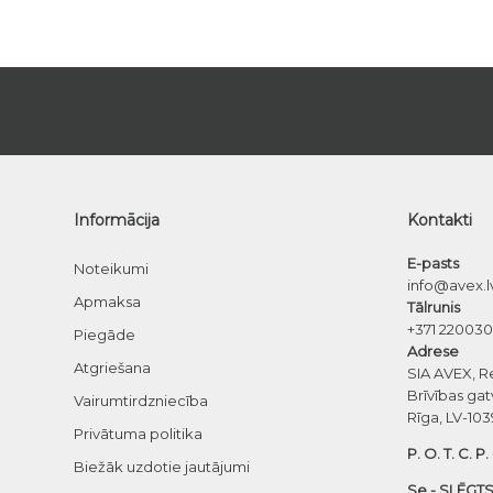
Informācija
Kontakti
E-pasts
Noteikumi
info@avex.l
Apmaksa
Tālrunis
+371 22003
Piegāde
Adrese
Atgriešana
SIA AVEX, R
Brīvības gat
Vairumtirdzniecība
Rīga, LV-103
Privātuma politika
P. O. T. C. P.
Biežāk uzdotie jautājumi
Se - SLĒGTS