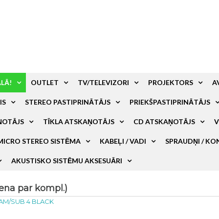
ALĀ!
OUTLET
TV/TELEVIZORI
PROJEKTORS
A
IS
STEREO PASTIPRINĀTĀJS
PRIEKŠPASTIPRINĀTĀJS
ŅOTĀJS
TĪKLA ATSKAŅOTĀJS
CD ATSKAŅOTĀJS
V
MICRO STEREO SISTĒMA
KABEĻI / VADI
SPRAUDŅI / KO
AKUSTISKO SISTĒMU AKSESUĀRI
na par kompl.)
AM/SUB 4 BLACK