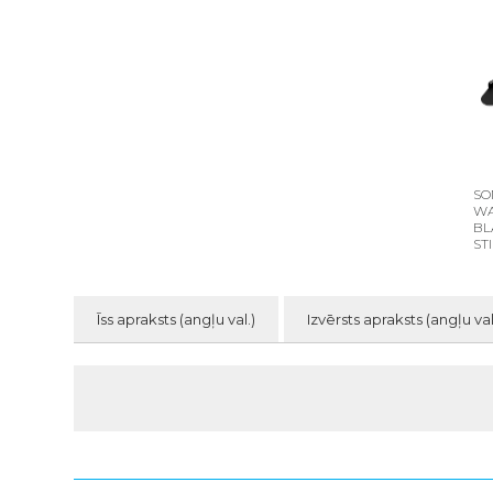
SO
WA
BL
ST
Īss apraksts (angļu val.)
Izvērsts apraksts (angļu val