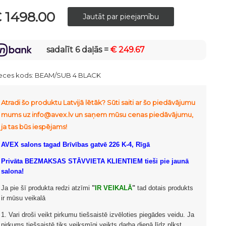
 1498.00
sadalīt 6 daļās =
€ 249.67
eces kods:
BEAM/SUB 4 BLACK
Atradi šo produktu Latvijā lētāk? Sūti saiti ar šo piedāvājumu
mums uz info@avex.lv un saņem mūsu cenas piedāvājumu,
ja tas būs iespējams!
AVEX salons tagad Brīvības gatvē 226 K-4, Rīgā
Privāta BEZMAKSAS STĀVVIETA KLIENTIEM tieši pie jaunā
salona!
Ja pie šī produkta redzi atzīmi
"
IR VEIKALĀ
"
tad dotais produkts
ir mūsu veikalā
1. Vari droši veikt pirkumu tiešsaistē izvēloties piegādes veidu. Ja
pirkums tiešsaistē tiks veiksmīgi veikts darba dienā līdz plkst.