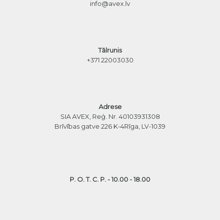
info@avex.lv
Tālrunis
+371 22003030
Adrese
SIA AVEX, Reģ. Nr. 40103931308
Brīvības gatve 226 K-4
Rīga, LV-1039
P. O. T. C. P. - 10.00 - 18.00