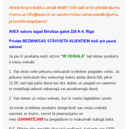
Atradi šo produktu Latvijā lētāk? Sūti saiti ar šo piedāvājumu
mums uz info@avex.lv un saņem mūsu cenas piedāvājumu,
ja tas būs iespējams!
AVEX salons tagad Brīvības gatvē 226 K-4, Rīgā
Privāta BEZMAKSAS STĀVVIETA KLIENTIEM tieši pie jaunā
salona!
Ja pie šī produkta redzi atzīmi
"
IR VEIKALĀ
"
tad dotais produkts
ir mūsu veikalā
1. Vari droši veikt pirkumu tiešsaistē izvēloties piegādes veidu. Ja
pirkums tiešsaistē tiks veiksmīgi veikts darba dienā līdz plkst.
12.00, tad tajā pašā dienā tas tiks atdots uz piegādi un saņemsi
to norādītajā adresē nākamajā vai aiznākamajā dienā
2. Vari doties uz mūsu veikalu, kur to varēsi iegādāties uzreiz.
Ja tomēr izvēlētais produkts dotajā brīdī nav mūsu veikalā,
sazinies ar mums, veicot tā pieprasījumu un
mēs
GARANTĒJAM
ka piegādāsim to maksimāli īsākajā laikā.
P.S. Rēķins tiks nosūtīts tikai tajā gadījumā, kad mēs par 100%