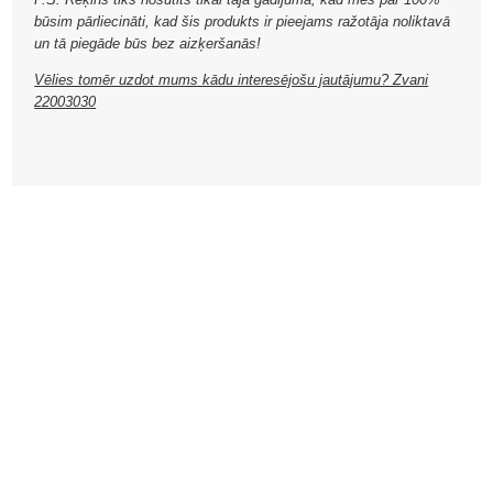
būsim pārliecināti, kad šis produkts ir pieejams ražotāja noliktavā
un tā piegāde būs bez aizķeršanās!
Vēlies tomēr uzdot mums kādu interesējošu jautājumu? Zvani
22003030