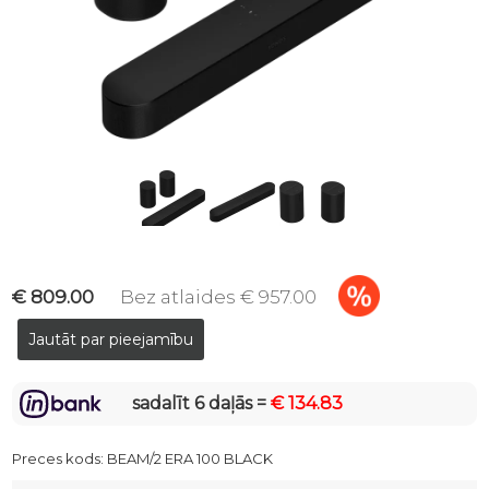
€ 809.00
Bez atlaides € 957.00
sadalīt 6 daļās =
€ 134.83
Preces kods:
BEAM/2 ERA 100 BLACK