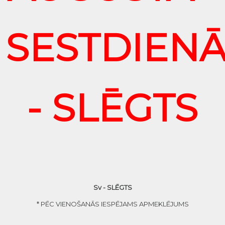
SESTDIEN
- SLĒGTS
Sv - SLĒGTS
* PĒC VIENOŠANĀS IESPĒJAMS APMEKLĒJUMS