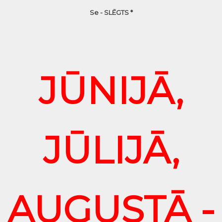
Se - SLĒGTS *
JŪNIJĀ,
JŪLIJĀ,
AUGUSTĀ -