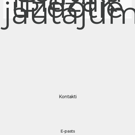
Biežāk
uzdotie
jautājum
Kontakti
E-pasts