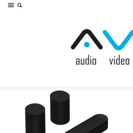
SONOS BEAM/2 ERA 100 BLACK Komplekts
(cena par kompl.)
Sākums
/
AKUSTISKĀS SISTĒMAS
/
Komplekts
/
SONOS BEAM/2
ERA 100 BLACK