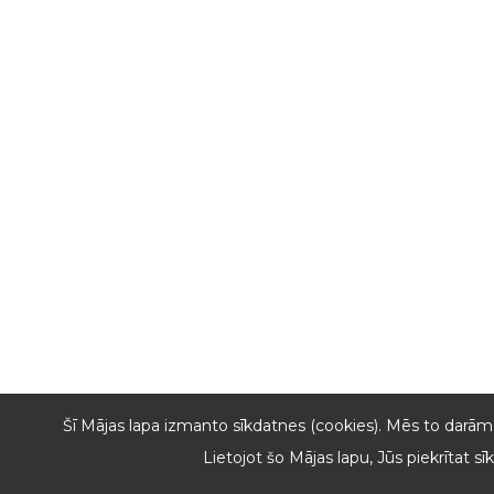
Šī Mājas lapa izmanto sīkdatnes (cookies). Mēs to darām, 
Lietojot šo Mājas lapu, Jūs piekrītat 