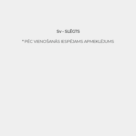
Sv - SLĒGTS
* PĒC VIENOŠANĀS IESPĒJAMS APMEKLĒJUMS