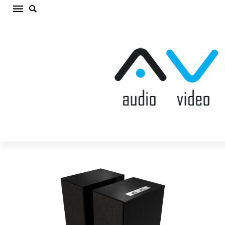
KLIPSCH THE NINES MATTE BLACK Aktīvā
akustiskā sistēma (cena par kompl.)
Sākums
/
AKUSTISKĀS SISTĒMAS
/
Aktīvā akustiskā
sistēma
/
KLIPSCH THE NINES MATTE BLACK