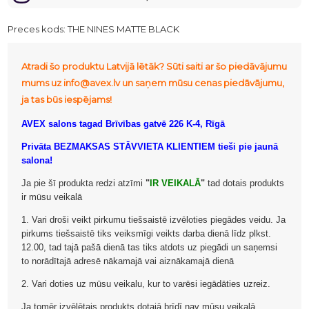
Preces kods:
THE NINES MATTE BLACK
Atradi šo produktu Latvijā lētāk? Sūti saiti ar šo piedāvājumu
mums uz info@avex.lv un saņem mūsu cenas piedāvājumu,
ja tas būs iespējams!
AVEX salons tagad Brīvības gatvē 226 K-4, Rīgā
Privāta BEZMAKSAS STĀVVIETA KLIENTIEM tieši pie jaunā
salona!
Ja pie šī produkta redzi atzīmi
"
IR VEIKALĀ
"
tad dotais produkts
ir mūsu veikalā
1. Vari droši veikt pirkumu tiešsaistē izvēloties piegādes veidu. Ja
pirkums tiešsaistē tiks veiksmīgi veikts darba dienā līdz plkst.
12.00, tad tajā pašā dienā tas tiks atdots uz piegādi un saņemsi
to norādītajā adresē nākamajā vai aiznākamajā dienā
2. Vari doties uz mūsu veikalu, kur to varēsi iegādāties uzreiz.
Ja tomēr izvēlētais produkts dotajā brīdī nav mūsu veikalā,