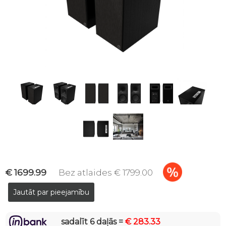
€ 1699.99
Bez atlaides € 1799.00
sadalīt 6 daļās =
€ 283.33