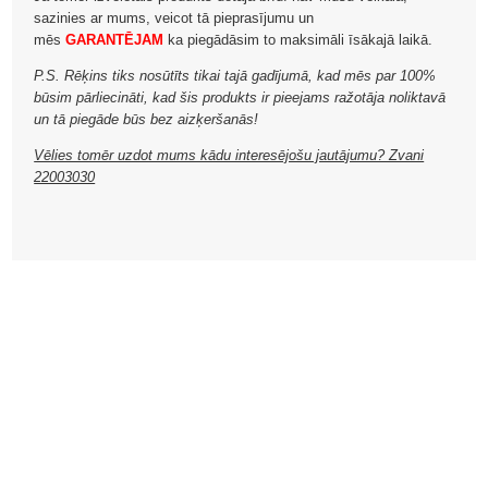
sazinies ar mums, veicot tā pieprasījumu un
mēs
GARANTĒJAM
ka piegādāsim to maksimāli īsākajā laikā.
P.S. Rēķins tiks nosūtīts tikai tajā gadījumā, kad mēs par 100%
būsim pārliecināti, kad šis produkts ir pieejams ražotāja noliktavā
un tā piegāde būs bez aizķeršanās!
Vēlies tomēr uzdot mums kādu interesējošu jautājumu? Zvani
22003030