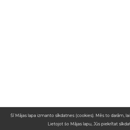
Šī Mājas lapa izmanto sīkdatnes (cookies). Mēs to darām, lai
Lietojot šo Mājas lapu, Jūs piekrītat sīk