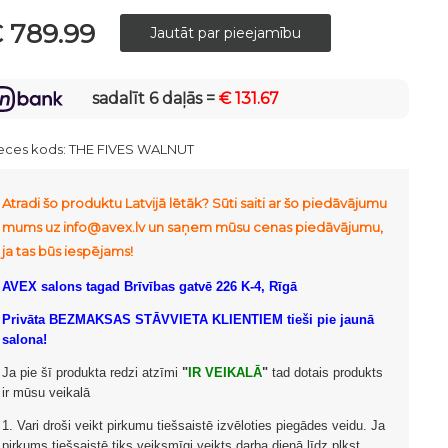
 789.99
sadalīt 6 daļās =
€ 131.67
eces kods:
THE FIVES WALNUT
Atradi šo produktu Latvijā lētāk? Sūti saiti ar šo piedāvājumu
mums uz info@avex.lv un saņem mūsu cenas piedāvājumu,
ja tas būs iespējams!
AVEX salons tagad Brīvības gatvē 226 K-4, Rīgā
Privāta BEZMAKSAS STĀVVIETA KLIENTIEM tieši pie jaunā
salona!
Ja pie šī produkta redzi atzīmi
"
IR VEIKALĀ
"
tad dotais produkts
ir mūsu veikalā
1. Vari droši veikt pirkumu tiešsaistē izvēloties piegādes veidu. Ja
pirkums tiešsaistē tiks veiksmīgi veikts darba dienā līdz plkst.