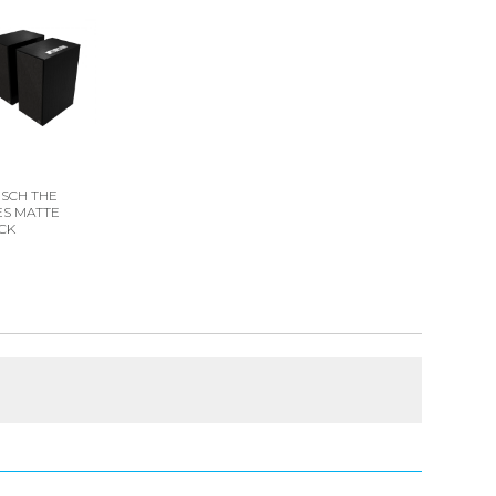
PSCH THE
ES MATTE
CK