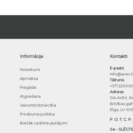
Informācija
Kontakti
E-pasts
Noteikumi
info@avex.l
Apmaksa
Tālrunis
+371 22003
Piegāde
Adrese
Atgriešana
SIA AVEX, R
Brīvības gat
Vairumtirdzniecība
Rīga, LV-103
Privātuma politika
P. O. T. C. P.
Biežāk uzdotie jautājumi
Se - SLĒGTS