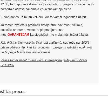
12.00, tad tajā pašā dienā tas tiks atdots uz piegādi un saņemsi to
norādītajā adresē nākamajā vai aiznākamajā dienā
2. Vari doties uz mūsu veikalu, kur to varēsi iegādāties uzreiz.
Ja tomēr izvēlētais produkts dotajā brīdī nav mūsu veikalā,
sazinies ar mums, veicot tā pieprasījumu un
mēs
GARANTĒJAM
ka piegādāsim to maksimāli īsākajā laikā.
P.S. Rēķins tiks nosūtīts tikai tajā gadījumā, kad mēs par 100%
būsim pārliecināti, kad šis produkts ir pieejams ražotāja noliktavā
un tā piegāde būs bez aizķeršanās!
Vēlies tomēr uzdot mums kādu interesējošu jautājumu? Zvani
22003030
istītās preces