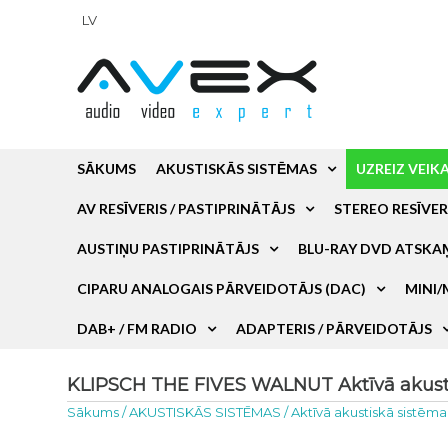
LV
SĀKUMS
AKUSTISKĀS SISTĒMAS
UZREIZ VEIK
AV RESĪVERIS / PASTIPRINĀTĀJS
STEREO RESĪVER
AUSTIŅU PASTIPRINĀTĀJS
BLU-RAY DVD ATSKA
CIPARU ANALOGAIS PĀRVEIDOTĀJS (DAC)
MINI/
DAB+ / FM RADIO
ADAPTERIS / PĀRVEIDOTĀJS
KLIPSCH THE FIVES WALNUT Aktīvā akusti
Sākums
/
AKUSTISKĀS SISTĒMAS
/
Aktīvā akustiskā sistēma