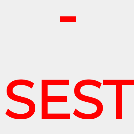
-
SES