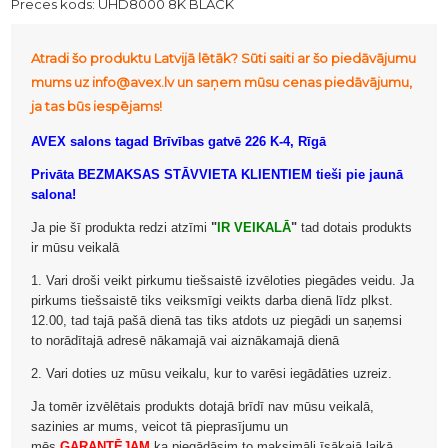
Preces kods:
UHD8000 8K BLACK
Atradi šo produktu Latvijā lētāk? Sūti saiti ar šo piedāvājumu
mums uz info@avex.lv un saņem mūsu cenas piedāvājumu,
ja tas būs iespējams!
AVEX salons tagad Brīvības gatvē 226 K-4, Rīgā
Privāta BEZMAKSAS STĀVVIETA KLIENTIEM tieši pie jaunā
salona!
Ja pie šī produkta redzi atzīmi
"
IR VEIKALĀ
"
tad dotais produkts
ir mūsu veikalā
1. Vari droši veikt pirkumu tiešsaistē izvēloties piegādes veidu. Ja
pirkums tiešsaistē tiks veiksmīgi veikts darba dienā līdz plkst.
12.00, tad tajā pašā dienā tas tiks atdots uz piegādi un saņemsi
to norādītajā adresē nākamajā vai aiznākamajā dienā
2. Vari doties uz mūsu veikalu, kur to varēsi iegādāties uzreiz.
Ja tomēr izvēlētais produkts dotajā brīdī nav mūsu veikalā,
sazinies ar mums, veicot tā pieprasījumu un
mēs
GARANTĒJAM
ka piegādāsim to maksimāli īsākajā laikā.