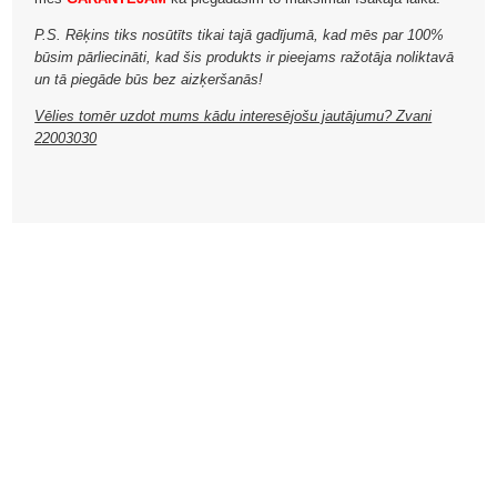
P.S. Rēķins tiks nosūtīts tikai tajā gadījumā, kad mēs par 100%
būsim pārliecināti, kad šis produkts ir pieejams ražotāja noliktavā
un tā piegāde būs bez aizķeršanās!
Vēlies tomēr uzdot mums kādu interesējošu jautājumu? Zvani
22003030