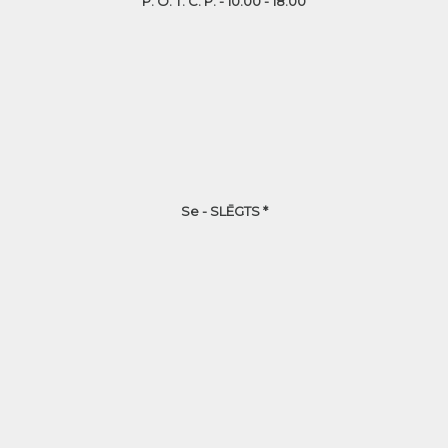
P. O. T. C. P. - 10.00 - 18.00
Se - SLĒGTS *