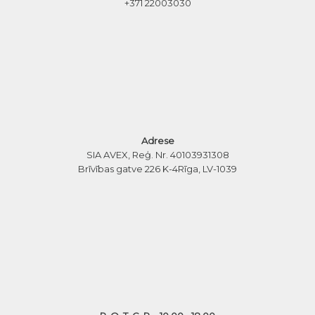
+371 22003030
Adrese
SIA AVEX, Reģ. Nr. 40103931308
Brīvības gatve 226 K-4
Rīga, LV-1039