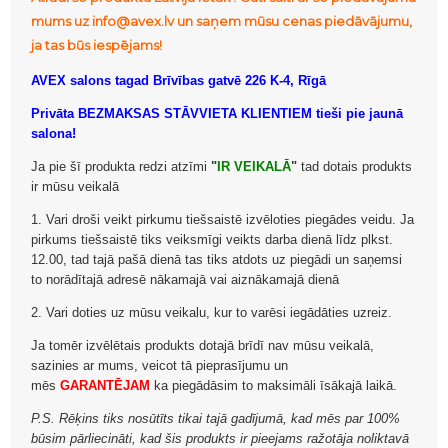
mums uz info@avex.lv un saņem mūsu cenas piedāvājumu,
ja tas būs iespējams!
AVEX salons tagad Brīvības gatvē 226 K-4, Rīgā
Privāta BEZMAKSAS STĀVVIETA KLIENTIEM tieši pie jaunā
salona!
Ja pie šī produkta redzi atzīmi
"
IR VEIKALĀ
"
tad dotais produkts
ir mūsu veikalā
1. Vari droši veikt pirkumu tiešsaistē izvēloties piegādes veidu. Ja
pirkums tiešsaistē tiks veiksmīgi veikts darba dienā līdz plkst.
12.00, tad tajā pašā dienā tas tiks atdots uz piegādi un saņemsi
to norādītajā adresē nākamajā vai aiznākamajā dienā
2. Vari doties uz mūsu veikalu, kur to varēsi iegādāties uzreiz.
Ja tomēr izvēlētais produkts dotajā brīdī nav mūsu veikalā,
sazinies ar mums, veicot tā pieprasījumu un
mēs
GARANTĒJAM
ka piegādāsim to maksimāli īsākajā laikā.
P.S. Rēķins tiks nosūtīts tikai tajā gadījumā, kad mēs par 100%
būsim pārliecināti, kad šis produkts ir pieejams ražotāja noliktavā