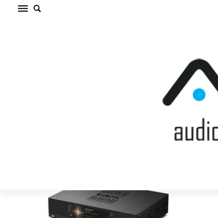
MATRIX AUDIO MS-1c BLACK TĪKLA
ATSKAŅOTĀJS (cena par gab.)
Sākums
/
TĪKLA ATSKAŅOTĀJS
/
MATRIX AUDIO MS-1c BLACK