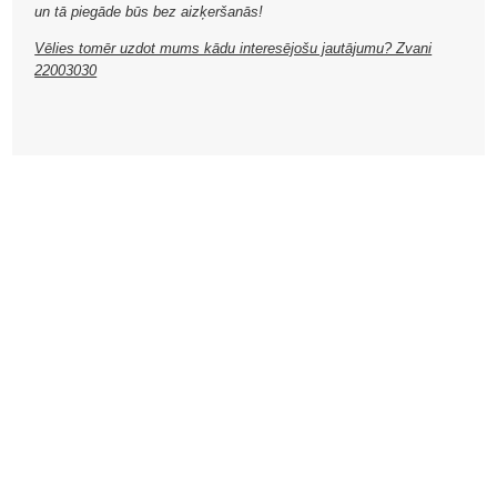
un tā piegāde būs bez aizķeršanās!
Vēlies tomēr uzdot mums kādu interesējošu jautājumu? Zvani
22003030