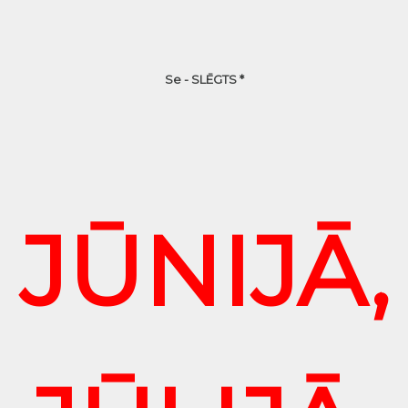
Se - SLĒGTS *
JŪNIJĀ,