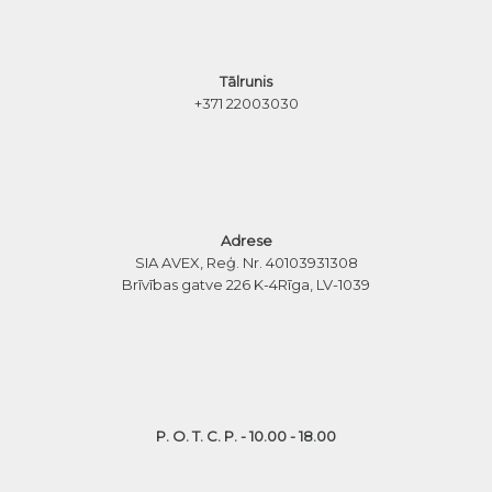
Tālrunis
+371 22003030
Adrese
SIA AVEX, Reģ. Nr. 40103931308
Brīvības gatve 226 K-4
Rīga, LV-1039
P. O. T. C. P. - 10.00 - 18.00