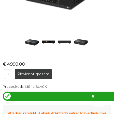
€ 4999.00
Preces kods:
MS-1c BLACK
Ir
veikalā
Atradi šo produktu Latvijā lētāk? Sūti saiti ar šo piedāvājumu