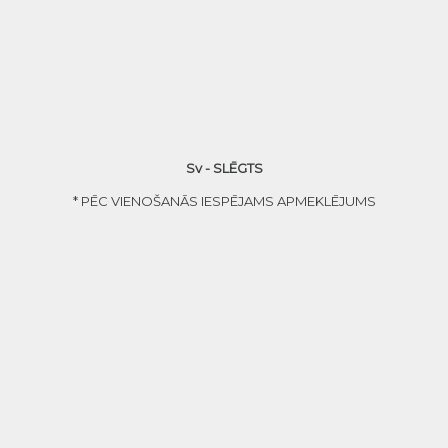
Sv - SLĒGTS
* PĒC VIENOŠANĀS IESPĒJAMS APMEKLĒJUMS