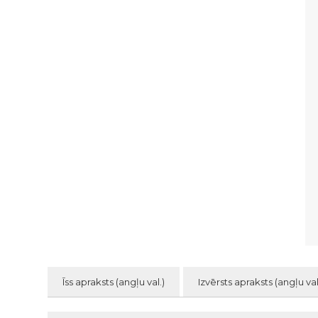
Īss apraksts (angļu val.)
Izvērsts apraksts (angļu val