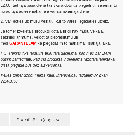
12.00, tad tajā pašā dienā tas tiks atdots uz piegādi un saņemsi to
norādītajā adresē nākamajā vai aiznākamajā dienā
2. Vari doties uz mūsu veikalu, kur to varēsi iegādāties uzreiz.
Ja tomēr izvēlētais produkts dotajā brīdī nav mūsu veikalā,
sazinies ar mums, veicot tā pieprasījumu un
mēs
GARANTĒJAM
ka piegādāsim to maksimāli īsākajā laikā.
P.S. Rēķins tiks nosūtīts tikai tajā gadījumā, kad mēs par 100%
būsim pārliecināti, kad šis produkts ir pieejams ražotāja noliktavā
un tā piegāde būs bez aizķeršanās!
Vēlies tomēr uzdot mums kādu interesējošu jautājumu? Zvani
22003030
.)
Specifikācija (angļu val.)