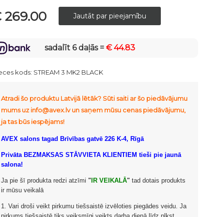
 269.00
sadalīt 6 daļās =
€ 44.83
eces kods:
STREAM 3 MK2 BLACK
Atradi šo produktu Latvijā lētāk? Sūti saiti ar šo piedāvājumu
mums uz info@avex.lv un saņem mūsu cenas piedāvājumu,
ja tas būs iespējams!
AVEX salons tagad Brīvības gatvē 226 K-4, Rīgā
Privāta BEZMAKSAS STĀVVIETA KLIENTIEM tieši pie jaunā
salona!
Ja pie šī produkta redzi atzīmi
"
IR VEIKALĀ
"
tad dotais produkts
ir mūsu veikalā
1. Vari droši veikt pirkumu tiešsaistē izvēloties piegādes veidu. Ja
pirkums tiešsaistē tiks veiksmīgi veikts darba dienā līdz plkst.