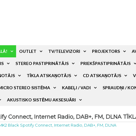
ALĀ!
OUTLET
TV/TELEVIZORI
PROJEKTORS
A
IS
STEREO PASTIPRINĀTĀJS
PRIEKŠPASTIPRINĀTĀJS
ŅOTĀJS
TĪKLA ATSKAŅOTĀJS
CD ATSKAŅOTĀJS
V
MICRO STEREO SISTĒMA
KABEĻI / VADI
SPRAUDŅI / KO
AKUSTISKO SISTĒMU AKSESUĀRI
 Connect, Internet Radio, DAB+, FM, DLNA TĪKL
 Black Spotify Connect, Internet Radio, DAB+, FM, DLNA