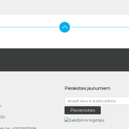
Pieraksties jaunumiem
v
030
eģ. Nr. 40103931308