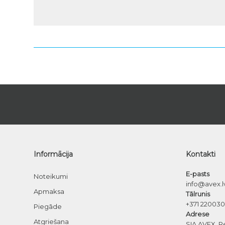
Informācija
Kontakti
E-pasts
Noteikumi
info@avex.l
Apmaksa
Tālrunis
+371 22003
Piegāde
Adrese
Atgriešana
SIA AVEX, R