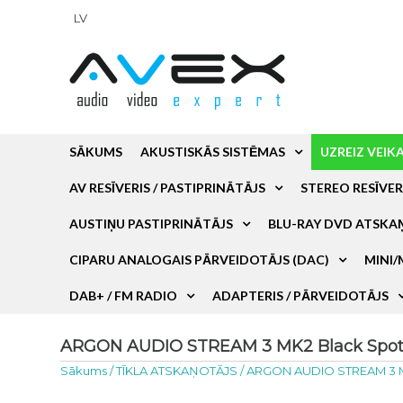
LV
SĀKUMS
AKUSTISKĀS SISTĒMAS
UZREIZ VEIK
AV RESĪVERIS / PASTIPRINĀTĀJS
STEREO RESĪVER
AUSTIŅU PASTIPRINĀTĀJS
BLU-RAY DVD ATSKA
CIPARU ANALOGAIS PĀRVEIDOTĀJS (DAC)
MINI/
DAB+ / FM RADIO
ADAPTERIS / PĀRVEIDOTĀJS
ARGON AUDIO STREAM 3 MK2 Black Spotify
Sākums
/
TĪKLA ATSKAŅOTĀJS
/
ARGON AUDIO STREAM 3 MK2