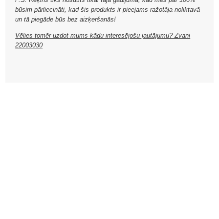
būsim pārliecināti, kad šis produkts ir pieejams ražotāja noliktavā
un tā piegāde būs bez aizķeršanās!
Vēlies tomēr uzdot mums kādu interesējošu jautājumu? Zvani
22003030