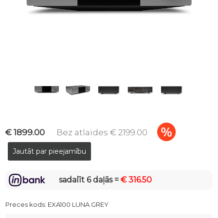
€ 1899.00
Bez atlaides € 2199.00
sadalīt 6 daļās =
€ 316.50
Preces kods:
EXA100 LUNA GREY