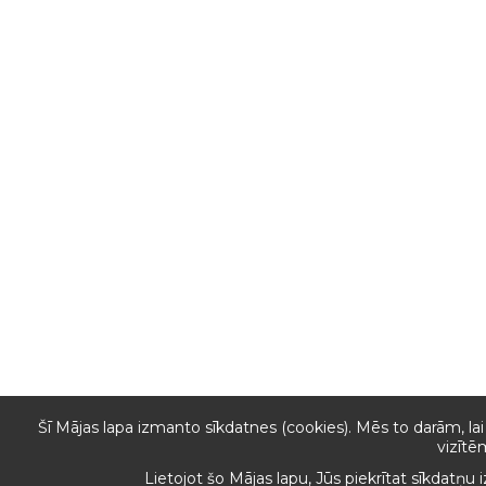
Šī Mājas lapa izmanto sīkdatnes (cookies). Mēs to darām, lai
vizītē
Lietojot šo Mājas lapu, Jūs piekrītat sīkdatņu