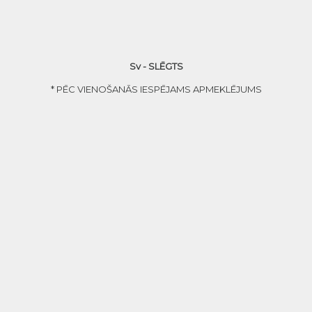
Sv - SLĒGTS
* PĒC VIENOŠANĀS IESPĒJAMS APMEKLĒJUMS