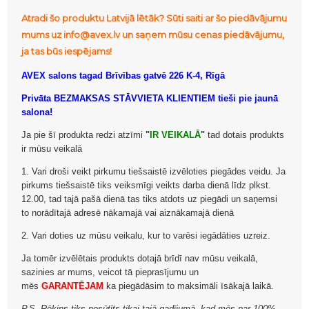
Atradi šo produktu Latvijā lētāk? Sūti saiti ar šo piedāvājumu
mums uz info@avex.lv un saņem mūsu cenas piedāvājumu,
ja tas būs iespējams!
AVEX salons tagad Brīvības gatvē 226 K-4, Rīgā
Privāta BEZMAKSAS STĀVVIETA KLIENTIEM tieši pie jaunā
salona!
Ja pie šī produkta redzi atzīmi
"
IR VEIKALĀ
"
tad dotais produkts
ir mūsu veikalā
1. Vari droši veikt pirkumu tiešsaistē izvēloties piegādes veidu. Ja
pirkums tiešsaistē tiks veiksmīgi veikts darba dienā līdz plkst.
12.00, tad tajā pašā dienā tas tiks atdots uz piegādi un saņemsi
to norādītajā adresē nākamajā vai aiznākamajā dienā
2. Vari doties uz mūsu veikalu, kur to varēsi iegādāties uzreiz.
Ja tomēr izvēlētais produkts dotajā brīdī nav mūsu veikalā,
sazinies ar mums, veicot tā pieprasījumu un
mēs
GARANTĒJAM
ka piegādāsim to maksimāli īsākajā laikā.
P.S. Rēķins tiks nosūtīts tikai tajā gadījumā, kad mēs par 100%