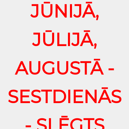
JŪNIJĀ,
JŪLIJĀ,
AUGUSTĀ -
SESTDIENĀS
- SLĒGTS