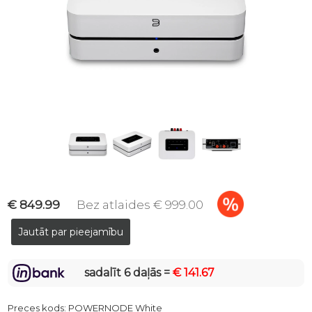
€ 849.99
Bez atlaides € 999.00
sadalīt 6 daļās =
€ 141.67
Preces kods:
POWERNODE White