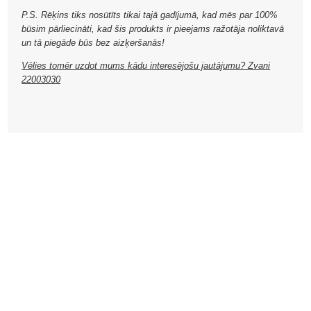
P.S. Rēķins tiks nosūtīts tikai tajā gadījumā, kad mēs par 100%
būsim pārliecināti, kad šis produkts ir pieejams ražotāja noliktavā
un tā piegāde būs bez aizķeršanās!
Vēlies tomēr uzdot mums kādu interesējošu jautājumu? Zvani
22003030