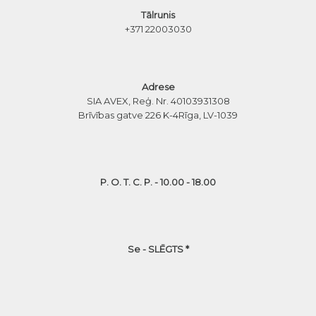
Tālrunis
+371 22003030
Adrese
SIA AVEX, Reģ. Nr. 40103931308
Brīvības gatve 226 K-4
Rīga, LV-1039
P. O. T. C. P. - 10.00 - 18.00
Se - SLĒGTS *