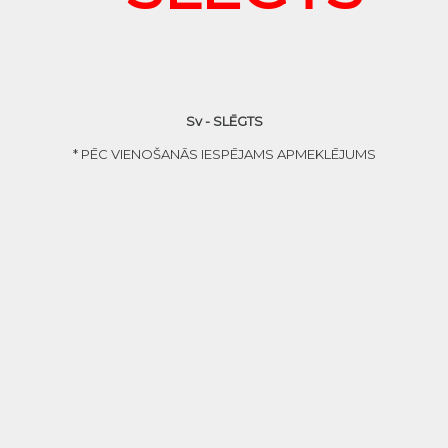
Sv - SLĒGTS
* PĒC VIENOŠANĀS IESPĒJAMS APMEKLĒJUMS