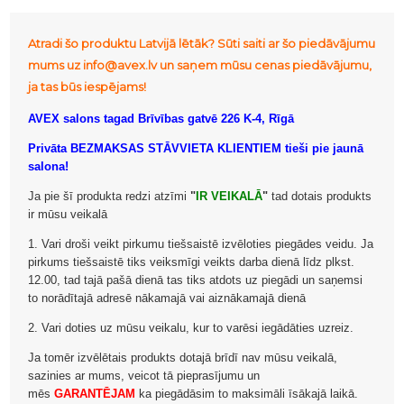
Atradi šo produktu Latvijā lētāk? Sūti saiti ar šo piedāvājumu
mums uz info@avex.lv un saņem mūsu cenas piedāvājumu,
ja tas būs iespējams!
AVEX salons tagad Brīvības gatvē 226 K-4, Rīgā
Privāta BEZMAKSAS STĀVVIETA KLIENTIEM tieši pie jaunā
salona!
Ja pie šī produkta redzi atzīmi
"
IR VEIKALĀ
"
tad dotais produkts
ir mūsu veikalā
1. Vari droši veikt pirkumu tiešsaistē izvēloties piegādes veidu. Ja
pirkums tiešsaistē tiks veiksmīgi veikts darba dienā līdz plkst.
12.00, tad tajā pašā dienā tas tiks atdots uz piegādi un saņemsi
to norādītajā adresē nākamajā vai aiznākamajā dienā
2. Vari doties uz mūsu veikalu, kur to varēsi iegādāties uzreiz.
Ja tomēr izvēlētais produkts dotajā brīdī nav mūsu veikalā,
sazinies ar mums, veicot tā pieprasījumu un
mēs
GARANTĒJAM
ka piegādāsim to maksimāli īsākajā laikā.