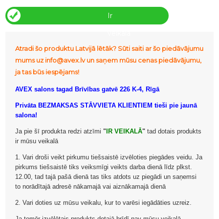
Ir
veikalā
Atradi šo produktu Latvijā lētāk? Sūti saiti ar šo piedāvājumu
mums uz info@avex.lv un saņem mūsu cenas piedāvājumu,
ja tas būs iespējams!
AVEX salons tagad Brīvības gatvē 226 K-4, Rīgā
Privāta BEZMAKSAS STĀVVIETA KLIENTIEM tieši pie jaunā
salona!
Ja pie šī produkta redzi atzīmi
"
IR VEIKALĀ
"
tad dotais produkts
ir mūsu veikalā
1. Vari droši veikt pirkumu tiešsaistē izvēloties piegādes veidu. Ja
pirkums tiešsaistē tiks veiksmīgi veikts darba dienā līdz plkst.
12.00, tad tajā pašā dienā tas tiks atdots uz piegādi un saņemsi
to norādītajā adresē nākamajā vai aiznākamajā dienā
2. Vari doties uz mūsu veikalu, kur to varēsi iegādāties uzreiz.
Ja tomēr izvēlētais produkts dotajā brīdī nav mūsu veikalā,