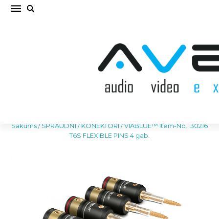
VIABLUE™ Item-No.: 30216 T6S FLEXIBLE PINS
4 gab. SPRAUDŅI / KONEKTORI (cena par
kompl.)
Sākums
/
SPRAUDŅI / KONEKTORI
/
VIABLUE™ Item-No.: 30216
T6S FLEXIBLE PINS 4 gab.