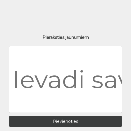
Pieraksties jaunumiem