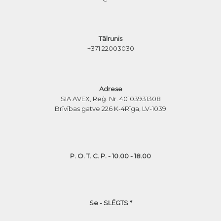
Tālrunis
+371 22003030
Adrese
SIA AVEX, Reģ. Nr. 40103931308
Brīvības gatve 226 K-4
Rīga, LV-1039
P. O. T. C. P. - 10.00 - 18.00
Se - SLĒGTS *