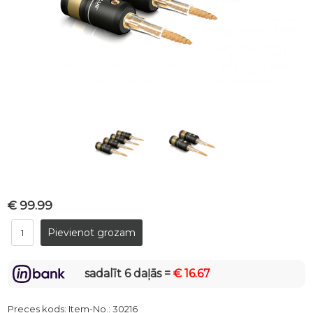
€ 99.99
sadalīt 6 daļās =
€ 16.67
Preces kods:
Item-No.: 30216