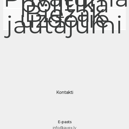
politika
Biežāk
uzdotie
jautājumi
Kontakti
E-pasts
info@avex.lv