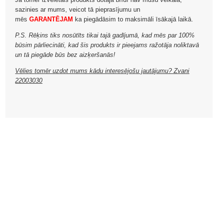
sazinies ar mums, veicot tā pieprasījumu un
mēs
GARANTĒJAM
ka piegādāsim to maksimāli īsākajā laikā.
P.S. Rēķins tiks nosūtīts tikai tajā gadījumā, kad mēs par 100%
būsim pārliecināti, kad šis produkts ir pieejams ražotāja noliktavā
un tā piegāde būs bez aizķeršanās!
Vēlies tomēr uzdot mums kādu interesējošu jautājumu? Zvani
22003030