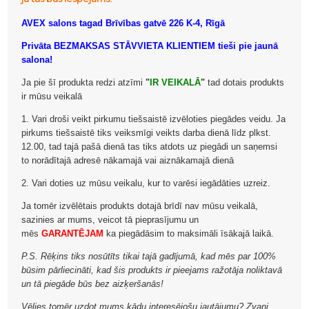
AVEX salons tagad Brīvības gatvē 226 K-4, Rīgā
Privāta BEZMAKSAS STĀVVIETA KLIENTIEM tieši pie jaunā
salona!
Ja pie šī produkta redzi atzīmi
"
IR VEIKALĀ
"
tad dotais produkts
ir mūsu veikalā
1. Vari droši veikt pirkumu tiešsaistē izvēloties piegādes veidu. Ja
pirkums tiešsaistē tiks veiksmīgi veikts darba dienā līdz plkst.
12.00, tad tajā pašā dienā tas tiks atdots uz piegādi un saņemsi
to norādītajā adresē nākamajā vai aiznākamajā dienā
2. Vari doties uz mūsu veikalu, kur to varēsi iegādāties uzreiz.
Ja tomēr izvēlētais produkts dotajā brīdī nav mūsu veikalā,
sazinies ar mums, veicot tā pieprasījumu un
mēs
GARANTĒJAM
ka piegādāsim to maksimāli īsākajā laikā.
P.S. Rēķins tiks nosūtīts tikai tajā gadījumā, kad mēs par 100%
būsim pārliecināti, kad šis produkts ir pieejams ražotāja noliktavā
un tā piegāde būs bez aizķeršanās!
Vēlies tomēr uzdot mums kādu interesējošu jautājumu? Zvani