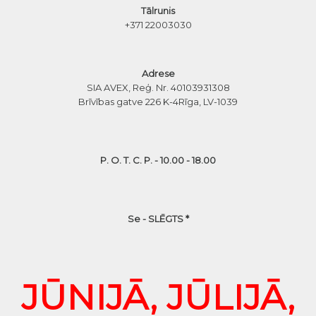
Tālrunis
+371 22003030
Adrese
SIA AVEX, Reģ. Nr. 40103931308
Brīvības gatve 226 K-4
Rīga, LV-1039
P. O. T. C. P. - 10.00 - 18.00
Se - SLĒGTS *
JŪNIJĀ, JŪLIJĀ,