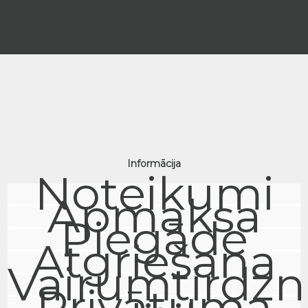
Informācija
Noteikumi
Apmaksa
Piegāde
Atgriešana
Vairumtirdzn
Privātuma