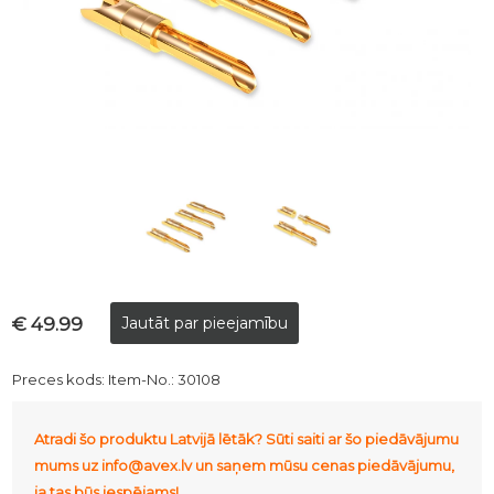
€ 49.99
Preces kods:
Item-No.: 30108
Atradi šo produktu Latvijā lētāk? Sūti saiti ar šo piedāvājumu
mums uz info@avex.lv un saņem mūsu cenas piedāvājumu,
ja tas būs iespējams!