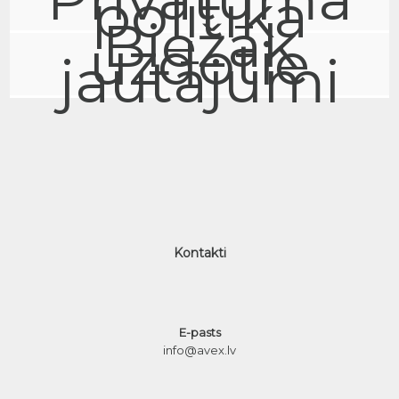
politika
Biežāk
uzdotie
jautājumi
Kontakti
E-pasts
info@avex.lv