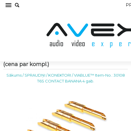
P
VIABLUE™ Item-No.: 30108 T6S CONTACT
BANANA 4 gab. SPRAUDŅI / KONEKTORI
(cena par kompl.)
Sākums
/
SPRAUDŅI / KONEKTORI
/
VIABLUE™ Item-No.: 30108
T6S CONTACT BANANA 4 gab.