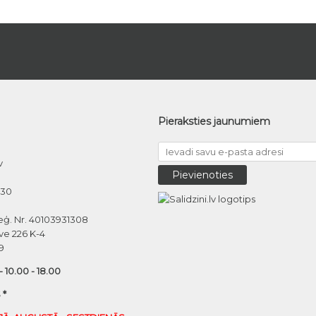
Pieraksties jaunumiem
v
030
eģ. Nr. 40103931308
ve 226 K-4
9
 - 10.00 - 18.00
 *