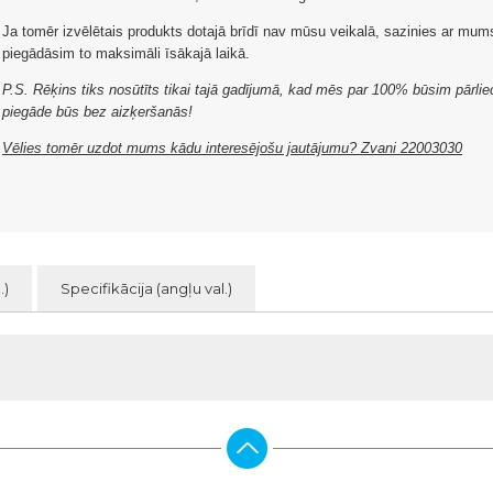
Ja tomēr izvēlētais produkts dotajā brīdī nav mūsu veikalā, sazinies ar mu
piegādāsim to maksimāli īsākajā laikā.
P.S. Rēķins tiks nosūtīts tikai tajā gadījumā, kad mēs par 100% būsim pārliec
piegāde būs bez aizķeršanās!
Vēlies tomēr uzdot mums kādu interesējošu jautājumu? Zvani 22003030
.)
Specifikācija (angļu val.)