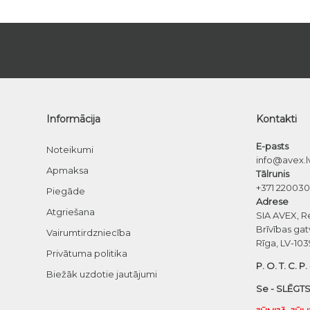
Informācija
Kontakti
E-pasts
Noteikumi
info@avex.l
Apmaksa
Tālrunis
+371 22003
Piegāde
Adrese
Atgriešana
SIA AVEX, R
Brīvības gat
Vairumtirdzniecība
Rīga, LV-103
Privātuma politika
P. O. T. C. P.
Biežāk uzdotie jautājumi
Se - SLĒGTS