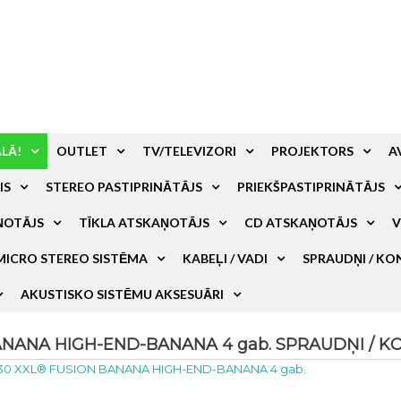
ALĀ!
OUTLET
TV/TELEVIZORI
PROJEKTORS
A
IS
STEREO PASTIPRINĀTĀJS
PRIEKŠPASTIPRINĀTĀJS
ŅOTĀJS
TĪKLA ATSKAŅOTĀJS
CD ATSKAŅOTĀJS
V
MICRO STEREO SISTĒMA
KABEĻI / VADI
SPRAUDŅI / KO
AKUSTISKO SISTĒMU AKSESUĀRI
ANANA HIGH-END-BANANA 4 gab. SPRAUDŅI / KON
030 XXL® FUSION BANANA HIGH-END-BANANA 4 gab.