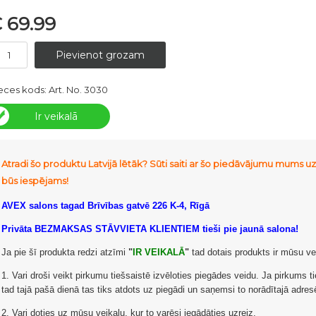
 69.99
eces kods:
Art. No. 3030
Ir veikalā
Atradi šo produktu Latvijā lētāk? Sūti saiti ar šo piedāvājumu mums 
būs iespējams!
AVEX salons tagad Brīvības gatvē 226 K-4, Rīgā
Privāta BEZMAKSAS STĀVVIETA KLIENTIEM tieši pie jaunā salona!
Ja pie šī produkta redzi atzīmi
"
IR VEIKALĀ
"
tad dotais produkts ir mūsu ve
1. Vari droši veikt pirkumu tiešsaistē izvēloties piegādes veidu. Ja pirkums ti
tad tajā pašā dienā tas tiks atdots uz piegādi un saņemsi to norādītajā adr
2. Vari doties uz mūsu veikalu, kur to varēsi iegādāties uzreiz.