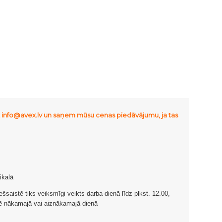
uz info@avex.lv un saņem mūsu cenas piedāvājumu, ja tas
ikalā
ešsaistē tiks veiksmīgi veikts darba dienā līdz plkst. 12.00,
esē nākamajā vai aiznākamajā dienā