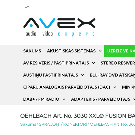
LV
SĀKUMS
AKUSTISKĀS SISTĒMAS
UZREIZ VEIK
AV RESĪVERIS / PASTIPRINĀTĀJS
STEREO RESĪVER
AUSTIŅU PASTIPRINĀTĀJS
BLU-RAY DVD ATSKA
CIPARU ANALOGAIS PĀRVEIDOTĀJS (DAC)
MINI/
DAB+ / FM RADIO
ADAPTERIS / PĀRVEIDOTĀJS
OEHLBACH Art. No. 3030 XXL® FUSION B
Sākums
/
SPRAUDŅI / KONEKTORI
/
OEHLBACH Art. No. 3