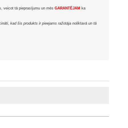
ms, veicot tā pieprasījumu un mēs
GARANTĒJAM
ka
ināti, kad šis produkts ir pieejams ražotāja noliktavā un tā