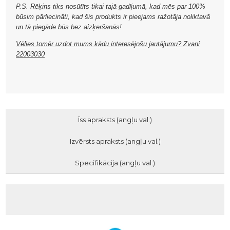
P.S. Rēķins tiks nosūtīts tikai tajā gadījumā, kad mēs par 100%
būsim pārliecināti, kad šis produkts ir pieejams ražotāja noliktavā
un tā piegāde būs bez aizķeršanās!
Vēlies tomēr uzdot mums kādu interesējošu jautājumu? Zvani
22003030
Īss apraksts (angļu val.)
Izvērsts apraksts (angļu val.)
Specifikācija (angļu val.)