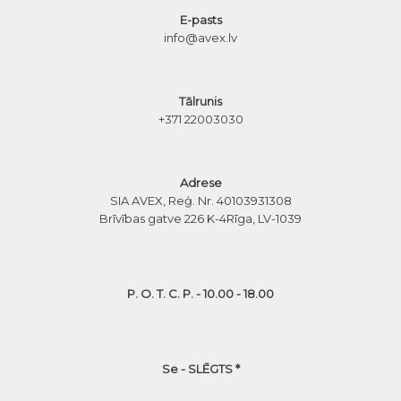
E-pasts
info@avex.lv
Tālrunis
+371 22003030
Adrese
SIA AVEX, Reģ. Nr. 40103931308
Brīvības gatve 226 K-4
Rīga, LV-1039
P. O. T. C. P. - 10.00 - 18.00
Se - SLĒGTS *