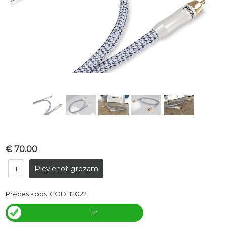
€ 70.00
Preces kods:
COD: 12022
Ir