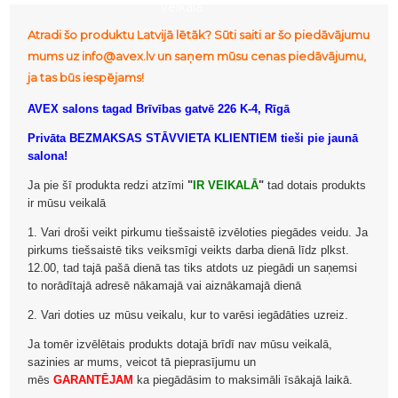
veikalā
Atradi šo produktu Latvijā lētāk? Sūti saiti ar šo piedāvājumu
mums uz info@avex.lv un saņem mūsu cenas piedāvājumu,
ja tas būs iespējams!
AVEX salons tagad Brīvības gatvē 226 K-4, Rīgā
Privāta BEZMAKSAS STĀVVIETA KLIENTIEM tieši pie jaunā
salona!
Ja pie šī produkta redzi atzīmi
"
IR VEIKALĀ
"
tad dotais produkts
ir mūsu veikalā
1. Vari droši veikt pirkumu tiešsaistē izvēloties piegādes veidu. Ja
pirkums tiešsaistē tiks veiksmīgi veikts darba dienā līdz plkst.
12.00, tad tajā pašā dienā tas tiks atdots uz piegādi un saņemsi
to norādītajā adresē nākamajā vai aiznākamajā dienā
2. Vari doties uz mūsu veikalu, kur to varēsi iegādāties uzreiz.
Ja tomēr izvēlētais produkts dotajā brīdī nav mūsu veikalā,
sazinies ar mums, veicot tā pieprasījumu un
mēs
GARANTĒJAM
ka piegādāsim to maksimāli īsākajā laikā.