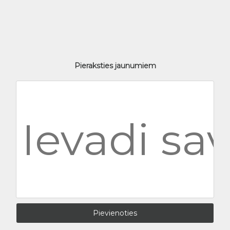
Pieraksties jaunumiem