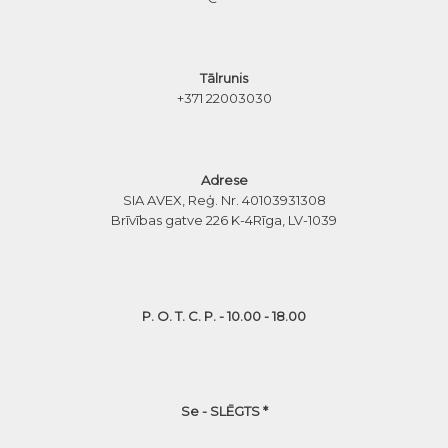
Tālrunis
+371 22003030
Adrese
SIA AVEX, Reģ. Nr. 40103931308
Brīvības gatve 226 K-4
Rīga, LV-1039
P. O. T. C. P. - 10.00 - 18.00
Se - SLĒGTS *