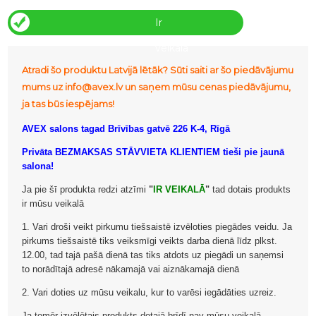
Ir
veikalā
Atradi šo produktu Latvijā lētāk? Sūti saiti ar šo piedāvājumu
mums uz info@avex.lv un saņem mūsu cenas piedāvājumu,
ja tas būs iespējams!
AVEX salons tagad Brīvības gatvē 226 K-4, Rīgā
Privāta BEZMAKSAS STĀVVIETA KLIENTIEM tieši pie jaunā
salona!
Ja pie šī produkta redzi atzīmi
"
IR VEIKALĀ
"
tad dotais produkts
ir mūsu veikalā
1. Vari droši veikt pirkumu tiešsaistē izvēloties piegādes veidu. Ja
pirkums tiešsaistē tiks veiksmīgi veikts darba dienā līdz plkst.
12.00, tad tajā pašā dienā tas tiks atdots uz piegādi un saņemsi
to norādītajā adresē nākamajā vai aiznākamajā dienā
2. Vari doties uz mūsu veikalu, kur to varēsi iegādāties uzreiz.
Ja tomēr izvēlētais produkts dotajā brīdī nav mūsu veikalā,