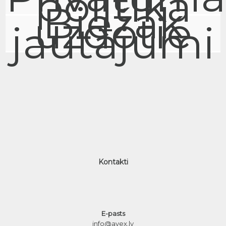
politika
Biežāk
uzdotie
jautājumi
Kontakti
E-pasts
info@avex.lv