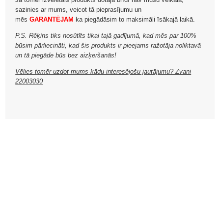
sazinies ar mums, veicot tā pieprasījumu un
mēs
GARANTĒJAM
ka piegādāsim to maksimāli īsākajā laikā.
P.S. Rēķins tiks nosūtīts tikai tajā gadījumā, kad mēs par 100%
būsim pārliecināti, kad šis produkts ir pieejams ražotāja noliktavā
un tā piegāde būs bez aizķeršanās!
Vēlies tomēr uzdot mums kādu interesējošu jautājumu? Zvani
22003030