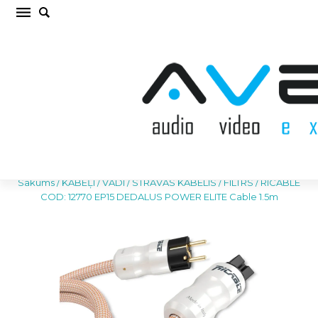
RICABLE COD: 12770 EP15 DEDALUS POWER
ELITE Cable 1.5m STRĀVAS KABELIS / FILTRS
(cena par gab.)
Sākums
/
KABEĻI / VADI
/
STRĀVAS KABELIS / FILTRS
/
RICABLE
COD: 12770 EP15 DEDALUS POWER ELITE Cable 1.5m