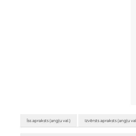
Īss apraksts (angļu val.)
Izvērsts apraksts (angļu val