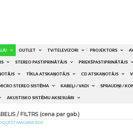
ALĀ!
OUTLET
TV/TELEVIZORI
PROJEKTORS
A
IS
STEREO PASTIPRINĀTĀJS
PRIEKŠPASTIPRINĀTĀJS
ŅOTĀJS
TĪKLA ATSKAŅOTĀJS
CD ATSKAŅOTĀJS
V
MICRO STEREO SISTĒMA
KABEĻI / VADI
SPRAUDŅI / KO
AKUSTISKO SISTĒMU AKSESUĀRI
IS / FILTRS (cena par gab.)
OQUEST NIAGARA 1200