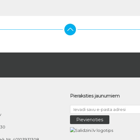
Pieraksties jaunumiem
v
030
eģ. Nr. 40103931308