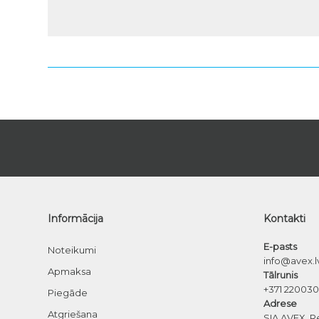
Informācija
Kontakti
E-pasts
Noteikumi
info@avex.l
Apmaksa
Tālrunis
+371 22003
Piegāde
Adrese
Atgriešana
SIA AVEX, R