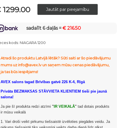
 1299.00
sadalīt 6 daļās =
€ 216.50
eces kods:
NIAGARA 1200
Atradi šo produktu Latvijā lētāk? Sūti saiti ar šo piedāvājumu
mums uz info@avex.lv un saņem mūsu cenas piedāvājumu,
ja tas būs iespējams!
AVEX salons tagad Brīvības gatvē 226 K-4, Rīgā
Privāta BEZMAKSAS STĀVVIETA KLIENTIEM tieši pie jaunā
salona!
Ja pie šī produkta redzi atzīmi
"
IR VEIKALĀ
"
tad dotais produkts
ir mūsu veikalā
1. Vari droši veikt pirkumu tiešsaistē izvēloties piegādes veidu. Ja
pirkums tiešsaistē tiks veiksmīgi veikts darba dienā līdz plkst.