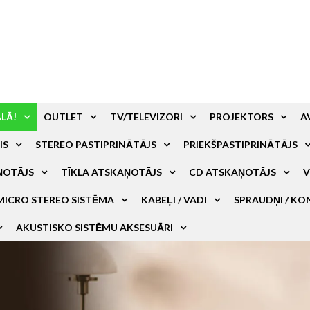
ALĀ!
OUTLET
TV/TELEVIZORI
PROJEKTORS
A
IS
STEREO PASTIPRINĀTĀJS
PRIEKŠPASTIPRINĀTĀJS
ŅOTĀJS
TĪKLA ATSKAŅOTĀJS
CD ATSKAŅOTĀJS
V
MICRO STEREO SISTĒMA
KABEĻI / VADI
SPRAUDŅI / KO
AKUSTISKO SISTĒMU AKSESUĀRI