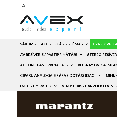
LV
SĀKUMS
AKUSTISKĀS SISTĒMAS
UZREIZ VEIK
AV RESĪVERIS / PASTIPRINĀTĀJS
STEREO RESĪVER
AUSTIŅU PASTIPRINĀTĀJS
BLU-RAY DVD ATSKA
CIPARU ANALOGAIS PĀRVEIDOTĀJS (DAC)
MINI/
DAB+ / FM RADIO
ADAPTERIS / PĀRVEIDOTĀJS