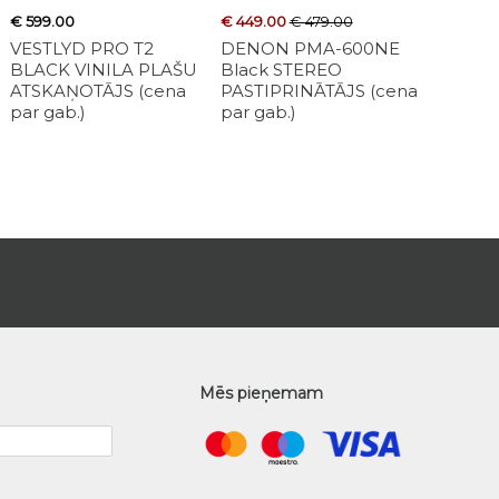
€ 599.00
€ 169.00
€ 449.00
€ 479.00
€ 499.99
€ 575.00
€ 699.99
UDIO JADE
VESTLYD PRO T2
POLK AUDIO ATRIUM
DENON PMA-600NE
MONITOR AUDIO
MAGNA
ANDS
BLACK VINILA PLAŠU
4 White Sienas
Black STEREO
SILVER 100 7G Ash
REFERE
R MAT BLACK
ATSKAŅOTĀJS (cena
akustiskā sistēma (cena
PASTIPRINĀTĀJS (cena
Plaukta akustiskā
Aktīvā a
o sistēmu
par gab.)
par gab.)
par gab.)
sistēma (cena par 
sistēma
ena par pāri)
kompl.)
Mēs pieņemam