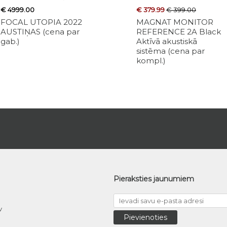
€ 4999.00
€ 499.00
€ 379.99
€ 399.00
€ 679.00
FOCAL UTOPIA 2022
DALI SONIK 5 BLACK
MAGNAT MONITOR
PYLON A
AUSTIŅAS (cena par
ASH Grīdas akustiskā
REFERENCE 2A Black
20th ST
gab.)
sistēma (cena par gab.)
Aktīvā akustiskā
LACQUE
sistēma (cena par
Akustisk
kompl.)
statne (c
Pieraksties jaunumiem
v