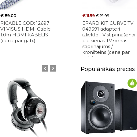
€ 89.00
€ 100.00
€ 11.99
€ 19.99
€ 274.00
RICABLE COD: 12697
RICABLE COD: 11846
ERARD KIT CURVE TV
RICABLE 
V1 VISUS HDMI Cable
DPF DEDALUS
049591 adapteri
DC1 DE
1.0m HDMI KABELIS
BRIDGE (Fork/Fork)
izliekto TV stiprināšanai
COAXIAL 
(cena par gab.)
Set 4 pcs. SPRAUDŅI /
pie sienas TV sienas
75 Ohm R
KONEKTORI (cena par
stiprinājums /
Cable 1.
kompl.)
kronšteins (cena par
KOAKSIĀ
gab.)
(cena par
Populārākās preces