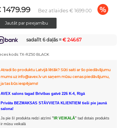
 1479.99
Bez atlaides € 1699.00
sadalīt 6 daļās =
€ 246.67
eces kods:
TX-RZ50 BLACK
Atradi šo produktu Latvijā lētāk? Sūti saiti ar šo piedāvājumu
mums uz info@avex.lv un saņem mūsu cenas piedāvājumu,
ja tas būs iespējams!
AVEX salons tagad Brīvības gatvē 226 K-4, Rīgā
Privāta BEZMAKSAS STĀVVIETA KLIENTIEM tieši pie jaunā
salona!
Ja pie šī produkta redzi atzīmi
"
IR VEIKALĀ
"
tad dotais produkts
ir mūsu veikalā