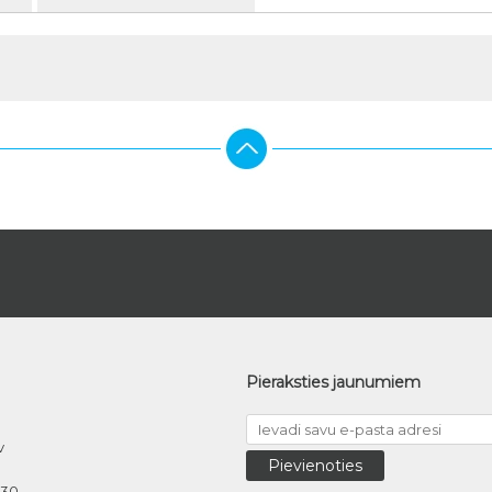
Pieraksties jaunumiem
v
030