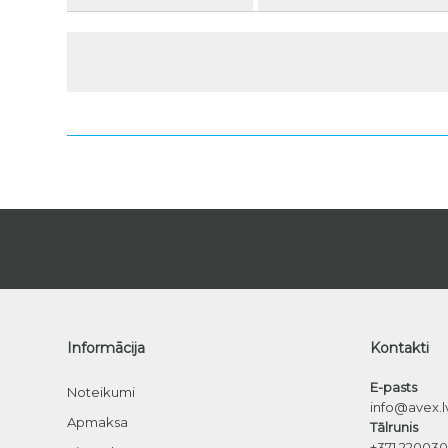
Informācija
Kontakti
E-pasts
Noteikumi
info@avex.l
Apmaksa
Tālrunis
+371 22003