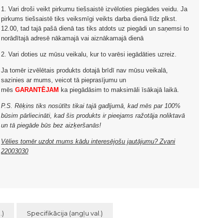
1. Vari droši veikt pirkumu tiešsaistē izvēloties piegādes veidu. Ja
pirkums tiešsaistē tiks veiksmīgi veikts darba dienā līdz plkst.
12.00, tad tajā pašā dienā tas tiks atdots uz piegādi un saņemsi to
norādītajā adresē nākamajā vai aiznākamajā dienā
2. Vari doties uz mūsu veikalu, kur to varēsi iegādāties uzreiz.
Ja tomēr izvēlētais produkts dotajā brīdī nav mūsu veikalā,
sazinies ar mums, veicot tā pieprasījumu un
mēs
GARANTĒJAM
ka piegādāsim to maksimāli īsākajā laikā.
P.S. Rēķins tiks nosūtīts tikai tajā gadījumā, kad mēs par 100%
būsim pārliecināti, kad šis produkts ir pieejams ražotāja noliktavā
un tā piegāde būs bez aizķeršanās!
Vēlies tomēr uzdot mums kādu interesējošu jautājumu? Zvani
22003030
.)
Specifikācija (angļu val.)