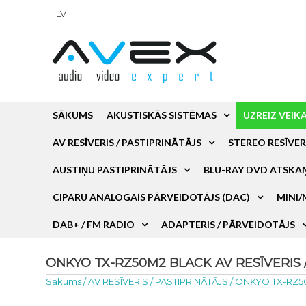
LV
SĀKUMS
AKUSTISKĀS SISTĒMAS
UZREIZ VEIK
AV RESĪVERIS / PASTIPRINĀTĀJS
STEREO RESĪVER
AUSTIŅU PASTIPRINĀTĀJS
BLU-RAY DVD ATSKA
CIPARU ANALOGAIS PĀRVEIDOTĀJS (DAC)
MINI/
DAB+ / FM RADIO
ADAPTERIS / PĀRVEIDOTĀJS
ONKYO TX-RZ50M2 BLACK AV RESĪVERIS / 
Sākums
/
AV RESĪVERIS / PASTIPRINĀTĀJS
/
ONKYO TX-RZ5