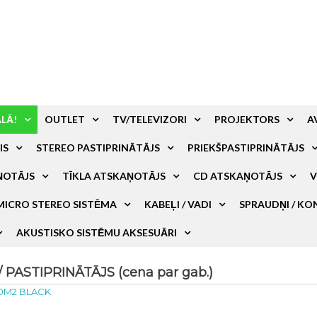
ALĀ!
OUTLET
TV/TELEVIZORI
PROJEKTORS
A
IS
STEREO PASTIPRINĀTĀJS
PRIEKŠPASTIPRINĀTĀJS
ŅOTĀJS
TĪKLA ATSKAŅOTĀJS
CD ATSKAŅOTĀJS
V
MICRO STEREO SISTĒMA
KABEĻI / VADI
SPRAUDŅI / KO
AKUSTISKO SISTĒMU AKSESUĀRI
PASTIPRINĀTĀJS (cena par gab.)
0M2 BLACK