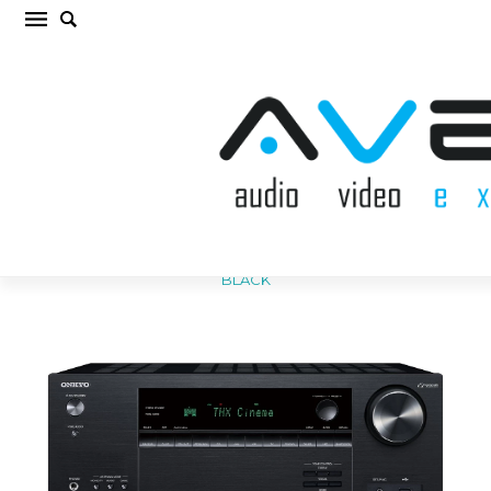
ONKYO TX-NR6100M2 BLACK AV RESĪVERIS /
PASTIPRINĀTĀJS (cena par gab.)
Sākums
/
AV RESĪVERIS / PASTIPRINĀTĀJS
/
ONKYO TX-NR6100M2
BLACK