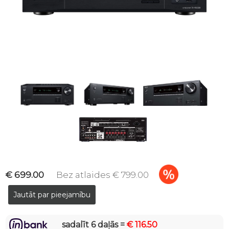
€ 699.00
Bez atlaides € 799.00
sadalīt 6 daļās =
€ 116.50