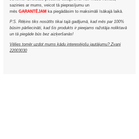
sazinies ar mums, veicot tā pieprasījumu un
mēs
GARANTĒJAM
ka piegādāsim to maksimāli īsākajā laikā.
P.S. Rēķins tiks nosūtīts tikai tajā gadījumā, kad mēs par 100%
būsim pārliecināti, kad šis produkts ir pieejams ražotāja noliktavā
un tā piegāde būs bez aizķeršanās!
Vēlies tomēr uzdot mums kādu interesējošu jautājumu? Zvani
22003030