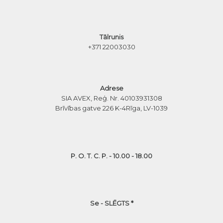
Tālrunis
+371 22003030
Adrese
SIA AVEX, Reģ. Nr. 40103931308
Brīvības gatve 226 K-4
Rīga, LV-1039
P. O. T. C. P. - 10.00 - 18.00
Se - SLĒGTS *