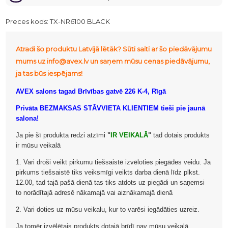
Preces kods:
TX-NR6100 BLACK
Atradi šo produktu Latvijā lētāk? Sūti saiti ar šo piedāvājumu
mums uz info@avex.lv un saņem mūsu cenas piedāvājumu,
ja tas būs iespējams!
AVEX salons tagad Brīvības gatvē 226 K-4, Rīgā
Privāta BEZMAKSAS STĀVVIETA KLIENTIEM tieši pie jaunā
salona!
Ja pie šī produkta redzi atzīmi
"
IR VEIKALĀ
"
tad dotais produkts
ir mūsu veikalā
1. Vari droši veikt pirkumu tiešsaistē izvēloties piegādes veidu. Ja
pirkums tiešsaistē tiks veiksmīgi veikts darba dienā līdz plkst.
12.00, tad tajā pašā dienā tas tiks atdots uz piegādi un saņemsi
to norādītajā adresē nākamajā vai aiznākamajā dienā
2. Vari doties uz mūsu veikalu, kur to varēsi iegādāties uzreiz.
Ja tomēr izvēlētais produkts dotajā brīdī nav mūsu veikalā,