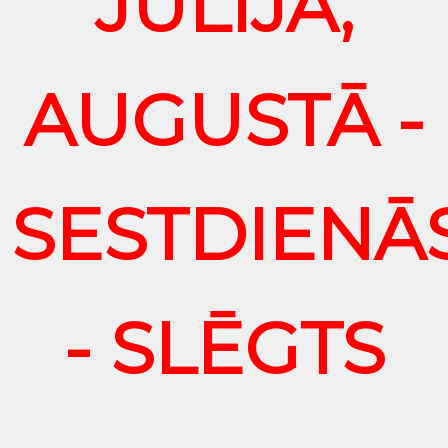
JŪLIJĀ,
AUGUSTĀ -
SESTDIENĀ
- SLĒGTS