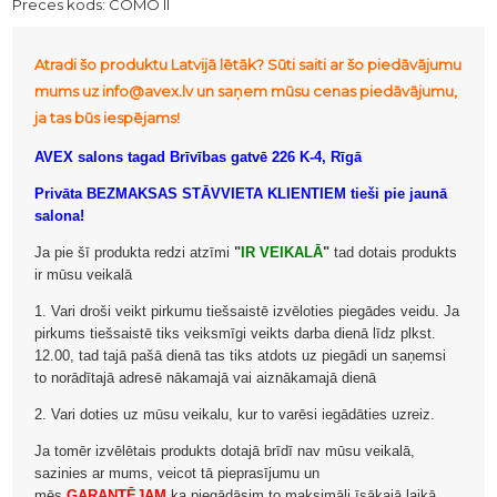
Preces kods:
COMO II
Atradi šo produktu Latvijā lētāk? Sūti saiti ar šo piedāvājumu
mums uz info@avex.lv un saņem mūsu cenas piedāvājumu,
ja tas būs iespējams!
AVEX salons tagad Brīvības gatvē 226 K-4, Rīgā
Privāta BEZMAKSAS STĀVVIETA KLIENTIEM tieši pie jaunā
salona!
Ja pie šī produkta redzi atzīmi
"
IR VEIKALĀ
"
tad dotais produkts
ir mūsu veikalā
1. Vari droši veikt pirkumu tiešsaistē izvēloties piegādes veidu. Ja
pirkums tiešsaistē tiks veiksmīgi veikts darba dienā līdz plkst.
12.00, tad tajā pašā dienā tas tiks atdots uz piegādi un saņemsi
to norādītajā adresē nākamajā vai aiznākamajā dienā
2. Vari doties uz mūsu veikalu, kur to varēsi iegādāties uzreiz.
Ja tomēr izvēlētais produkts dotajā brīdī nav mūsu veikalā,
sazinies ar mums, veicot tā pieprasījumu un
mēs
GARANTĒJAM
ka piegādāsim to maksimāli īsākajā laikā.