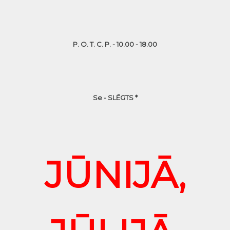
P. O. T. C. P. - 10.00 - 18.00
Se - SLĒGTS *
JŪNIJĀ,