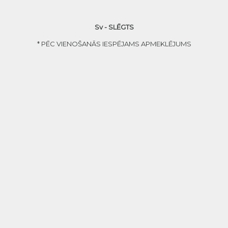
Sv - SLĒGTS
* PĒC VIENOŠANĀS IESPĒJAMS APMEKLĒJUMS