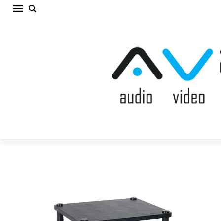
NORSTONE COMO II HiFi aparatūras statne
(cena par gab.)
Sākums
/
AV MĒBELES/STATNES
/
HiFi aparatūras
statne
/
NORSTONE COMO II