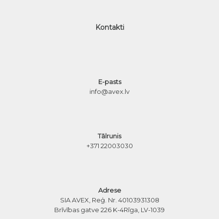
Kontakti
E-pasts
info@avex.lv
Tālrunis
+371 22003030
Adrese
SIA AVEX, Reģ. Nr. 40103931308
Brīvības gatve 226 K-4
Rīga, LV-1039