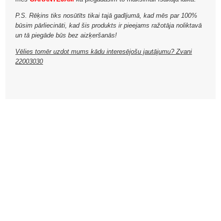
P.S. Rēķins tiks nosūtīts tikai tajā gadījumā, kad mēs par 100%
būsim pārliecināti, kad šis produkts ir pieejams ražotāja noliktavā
un tā piegāde būs bez aizķeršanās!
Vēlies tomēr uzdot mums kādu interesējošu jautājumu? Zvani
22003030