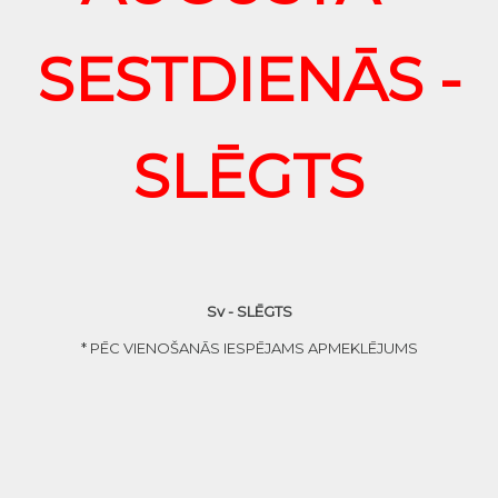
SESTDIENĀS -
SLĒGTS
Sv - SLĒGTS
* PĒC VIENOŠANĀS IESPĒJAMS APMEKLĒJUMS