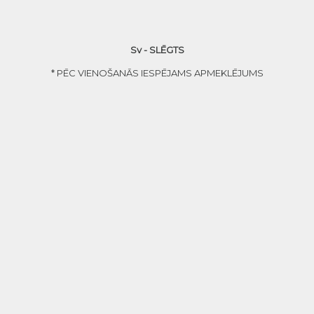
Sv - SLĒGTS
* PĒC VIENOŠANĀS IESPĒJAMS APMEKLĒJUMS