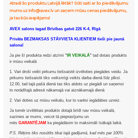
Atradi šo produktu Latvijā lētāk? Sūti saiti ar šo piedāvājumu
mums uz info@avex.lv un saņem mūsu cenas piedāvājumu,
ja tas būs iespējams!
AVEX salons tagad Brīvības gatvē 226 K-4, Rīgā
Privāta BEZMAKSAS STĀVVIETA KLIENTIEM tieši pie jaunā
salona!
Ja pie šī produkta redzi atzīmi
"
IR VEIKALĀ
"
tad dotais produkts
ir mūsu veikalā
1. Vari droši veikt pirkumu tiešsaistē izvēloties piegādes veidu. Ja
pirkums tiešsaistē tiks veiksmīgi veikts darba dienā līdz plkst.
12.00, tad tajā pašā dienā tas tiks atdots uz piegādi un saņemsi
to norādītajā adresē nākamajā vai aiznākamajā dienā
2. Vari doties uz mūsu veikalu, kur to varēsi iegādāties uzreiz.
Ja tomēr izvēlētais produkts dotajā brīdī nav mūsu veikalā,
sazinies ar mums, veicot tā pieprasījumu un
mēs
GARANTĒJAM
ka piegādāsim to maksimāli īsākajā laikā.
P.S. Rēķins tiks nosūtīts tikai tajā gadījumā, kad mēs par 100%