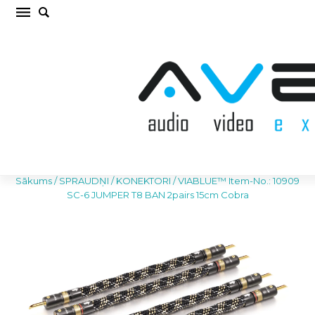
VIABLUE™ Item-No.: 10909 SC-6 JUMPER T8
BAN 2pairs 15cm Cobra SPRAUDŅI /
KONEKTORI (cena par kompl.)
Sākums
/
SPRAUDŅI / KONEKTORI
/
VIABLUE™ Item-No.: 10909
SC-6 JUMPER T8 BAN 2pairs 15cm Cobra