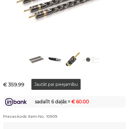
€ 359.99
sadalīt 6 daļās =
€ 60.00
Preces kods:
Item-No.: 10909