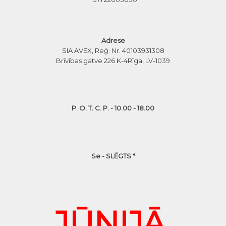
Adrese
SIA AVEX, Reģ. Nr. 40103931308
Brīvības gatve 226 K-4
Rīga, LV-1039
P. O. T. C. P. - 10.00 - 18.00
Se - SLĒGTS *
JŪNIJĀ,