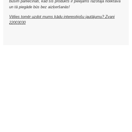
būsim pārliecināti, kad šis produkts ir pieejams ražotāja noliktavā
un tā piegāde būs bez aizķeršanās!
Vēlies tomēr uzdot mums kādu interesējošu jautājumu? Zvani
22003030