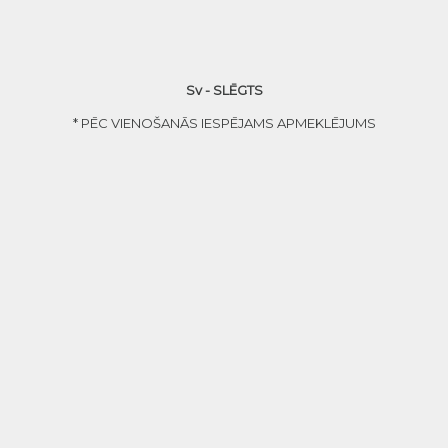
Sv - SLĒGTS
* PĒC VIENOŠANĀS IESPĒJAMS APMEKLĒJUMS