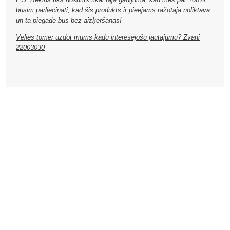
būsim pārliecināti, kad šis produkts ir pieejams ražotāja noliktavā
un tā piegāde būs bez aizķeršanās!
Vēlies tomēr uzdot mums kādu interesējošu jautājumu? Zvani
22003030