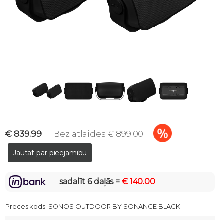
€ 839.99
Bez atlaides € 899.00
sadalīt 6 daļās =
€ 140.00
Preces kods:
SONOS OUTDOOR BY SONANCE BLACK