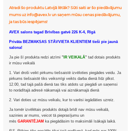
Atradi šo produktu Latvijā lētāk? Sūti saiti ar šo piedāvājumu
mums uz info@avex.lv un saņem mūsu cenas piedāvājumu,
ja tas būs iespējams!
AVEX salons tagad Brīvības gatvē 226 K-4, Rīgā
Privāta BEZMAKSAS STĀVVIETA KLIENTIEM tieši pie jaunā
salona!
Ja pie šī produkta redzi atzīmi
"
IR VEIKALĀ
"
tad dotais produkts
ir mūsu veikalā
1. Vari droši veikt pirkumu tiešsaistē izvēloties piegādes veidu. Ja
pirkums tiešsaistē tiks veiksmīgi veikts darba dienā līdz plkst.
12.00, tad tajā pašā dienā tas tiks atdots uz piegādi un saņemsi
to norādītajā adresē nākamajā vai aiznākamajā dienā
2. Vari doties uz mūsu veikalu, kur to varēsi iegādāties uzreiz.
Ja tomēr izvēlētais produkts dotajā brīdī nav mūsu veikalā,
sazinies ar mums, veicot tā pieprasījumu un
mēs
GARANTĒJAM
ka piegādāsim to maksimāli īsākajā laikā.
P.S. Rēķins tiks nosūtīts tikai tajā gadījumā, kad mēs par 100%