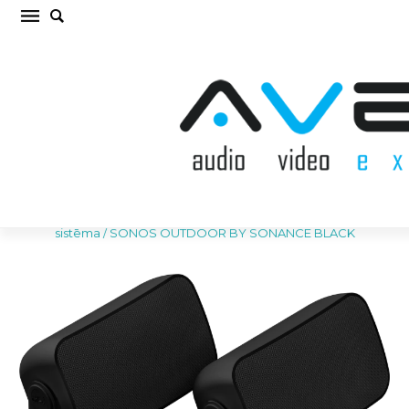
SONOS OUTDOOR BY SONANCE BLACK
Sienas akustiskā sistēma (cena par pāri)
Sākums
/
AKUSTISKĀS SISTĒMAS
/
Sienas akustiskā
sistēma
/
SONOS OUTDOOR BY SONANCE BLACK