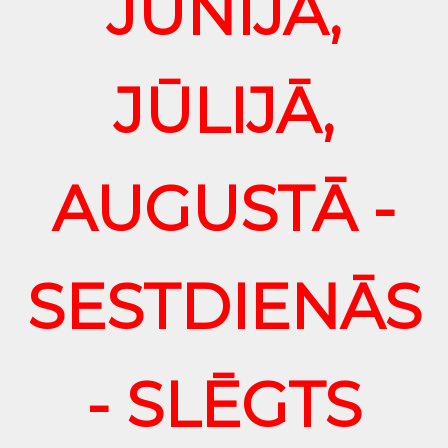
JŪNIJĀ,
JŪLIJĀ,
AUGUSTĀ -
SESTDIENĀS
- SLĒGTS