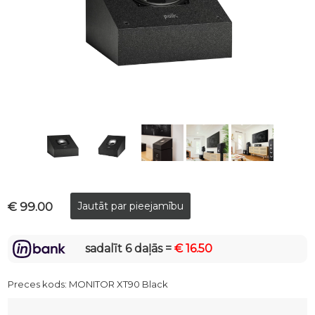
€ 99.00
sadalīt 6 daļās =
€ 16.50
Preces kods:
MONITOR XT90 Black