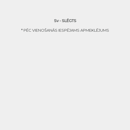
Sv - SLĒGTS
* PĒC VIENOŠANĀS IESPĒJAMS APMEKLĒJUMS