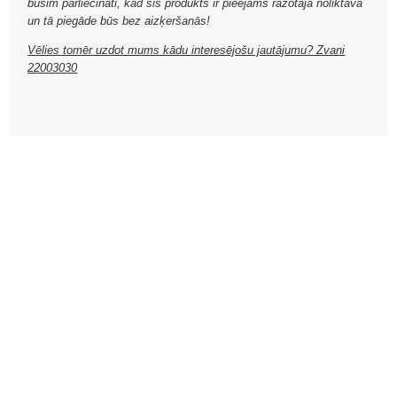
būsim pārliecināti, kad šis produkts ir pieejams ražotāja noliktavā
un tā piegāde būs bez aizķeršanās!
Vēlies tomēr uzdot mums kādu interesējošu jautājumu? Zvani
22003030