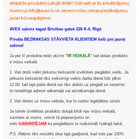
Atradi šo produktu Latvijā lētāk? Sūti saiti ar šo piedāvājumu
mums uz info@avex.lv un saņem mūsu cenas piedāvājumu,
ja tas būs iespējams!
AVEX salons tagad Brīvības gatvē 226 K-4, Rīgā
Privāta BEZMAKSAS STĀVVIETA KLIENTIEM tieši pie jaunā
salona!
Ja pie šī produkta redzi atzīmi
"
IR VEIKALĀ
"
tad dotais produkts
ir mūsu veikalā
1. Vari droši veikt pirkumu tiešsaistē izvēloties piegādes veidu. Ja
pirkums tiešsaistē tiks veiksmīgi veikts darba dienā līdz plkst.
12.00, tad tajā pašā dienā tas tiks atdots uz piegādi un saņemsi
to norādītajā adresē nākamajā vai aiznākamajā dienā
2. Vari doties uz mūsu veikalu, kur to varēsi iegādāties uzreiz.
Ja tomēr izvēlētais produkts dotajā brīdī nav mūsu veikalā,
sazinies ar mums, veicot tā pieprasījumu un
mēs
GARANTĒJAM
ka piegādāsim to maksimāli īsākajā laikā.
P.S. Rēķins tiks nosūtīts tikai tajā gadījumā, kad mēs par 100%