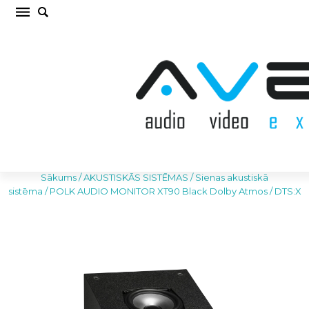
POLK AUDIO MONITOR XT90 Black Dolby
Atmos / DTS:X Sienas akustiskā sistēma (cena
par gab.)
Sākums
/
AKUSTISKĀS SISTĒMAS
/
Sienas akustiskā
sistēma
/
POLK AUDIO MONITOR XT90 Black Dolby Atmos / DTS:X