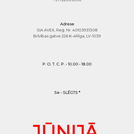
Adrese
SIA AVEX, Reģ. Nr. 40103931308
Brīvības gatve 226 K-4
Rīga, LV-1039
P. O. T. C. P. - 10.00 - 18.00
Se - SLĒGTS *
JŪNIJĀ,