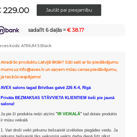
 229.00
sadalīt 6 daļās =
€ 38.17
eces kods:
ATRIUM 5 Black
Atradi šo produktu Latvijā lētāk? Sūti saiti ar šo piedāvājumu
mums uz info@avex.lv un saņem mūsu cenas piedāvājumu,
ja tas būs iespējams!
AVEX salons tagad Brīvības gatvē 226 K-4, Rīgā
Privāta BEZMAKSAS STĀVVIETA KLIENTIEM tieši pie jaunā
salona!
Ja pie šī produkta redzi atzīmi
"
IR VEIKALĀ
"
tad dotais produkts
ir mūsu veikalā
1. Vari droši veikt pirkumu tiešsaistē izvēloties piegādes veidu. Ja
pirkums tiešsaistē tiks veiksmīgi veikts darba dienā līdz plkst.