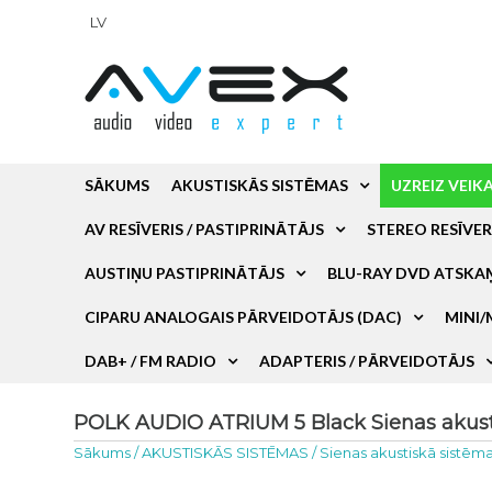
LV
SĀKUMS
AKUSTISKĀS SISTĒMAS
UZREIZ VEIK
AV RESĪVERIS / PASTIPRINĀTĀJS
STEREO RESĪVER
AUSTIŅU PASTIPRINĀTĀJS
BLU-RAY DVD ATSKA
CIPARU ANALOGAIS PĀRVEIDOTĀJS (DAC)
MINI/
DAB+ / FM RADIO
ADAPTERIS / PĀRVEIDOTĀJS
POLK AUDIO ATRIUM 5 Black Sienas akusti
Sākums
/
AKUSTISKĀS SISTĒMAS
/
Sienas akustiskā sistēm