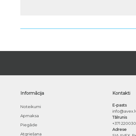
Informācija
Kontakti
E-pasts
Noteikumi
info@avex.l
Apmaksa
Tālrunis
+371 22003
Piegāde
Adrese
Atgriešana
SIA AVEX, R