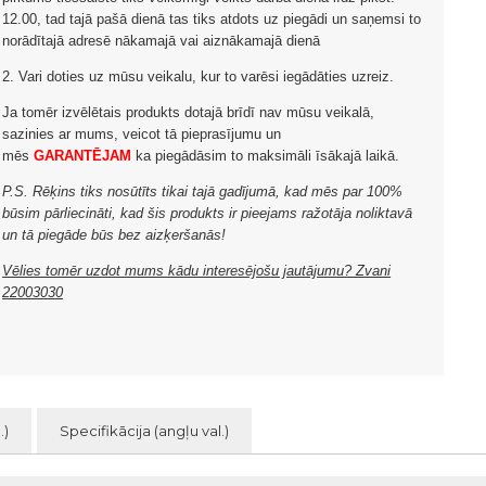
12.00, tad tajā pašā dienā tas tiks atdots uz piegādi un saņemsi to
norādītajā adresē nākamajā vai aiznākamajā dienā
2. Vari doties uz mūsu veikalu, kur to varēsi iegādāties uzreiz.
Ja tomēr izvēlētais produkts dotajā brīdī nav mūsu veikalā,
sazinies ar mums, veicot tā pieprasījumu un
mēs
GARANTĒJAM
ka piegādāsim to maksimāli īsākajā laikā.
P.S. Rēķins tiks nosūtīts tikai tajā gadījumā, kad mēs par 100%
būsim pārliecināti, kad šis produkts ir pieejams ražotāja noliktavā
un tā piegāde būs bez aizķeršanās!
Vēlies tomēr uzdot mums kādu interesējošu jautājumu? Zvani
22003030
.)
Specifikācija (angļu val.)