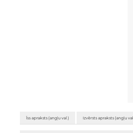
Īss apraksts (angļu val.)
Izvērsts apraksts (angļu val