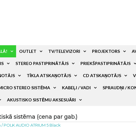
ALĀ!
OUTLET
TV/TELEVIZORI
PROJEKTORS
A
IS
STEREO PASTIPRINĀTĀJS
PRIEKŠPASTIPRINĀTĀJS
ŅOTĀJS
TĪKLA ATSKAŅOTĀJS
CD ATSKAŅOTĀJS
V
MICRO STEREO SISTĒMA
KABEĻI / VADI
SPRAUDŅI / KO
AKUSTISKO SISTĒMU AKSESUĀRI
skā sistēma (cena par gab.)
a
/
POLK AUDIO ATRIUM 5 Black