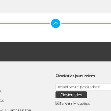
Pieraksties jaunumiem
v
030
eģ. Nr. 40103931308