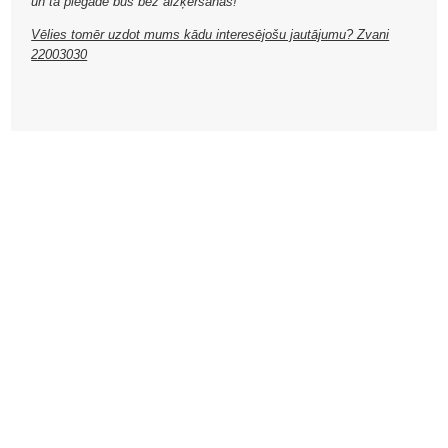
un tā piegāde būs bez aizķeršanās!
Vēlies tomēr uzdot mums kādu interesējošu jautājumu? Zvani
22003030