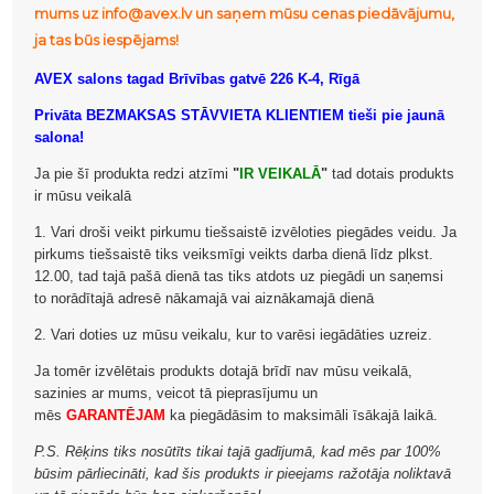
mums uz info@avex.lv un saņem mūsu cenas piedāvājumu,
ja tas būs iespējams!
AVEX salons tagad Brīvības gatvē 226 K-4, Rīgā
Privāta BEZMAKSAS STĀVVIETA KLIENTIEM tieši pie jaunā
salona!
Ja pie šī produkta redzi atzīmi
"
IR VEIKALĀ
"
tad dotais produkts
ir mūsu veikalā
1. Vari droši veikt pirkumu tiešsaistē izvēloties piegādes veidu. Ja
pirkums tiešsaistē tiks veiksmīgi veikts darba dienā līdz plkst.
12.00, tad tajā pašā dienā tas tiks atdots uz piegādi un saņemsi
to norādītajā adresē nākamajā vai aiznākamajā dienā
2. Vari doties uz mūsu veikalu, kur to varēsi iegādāties uzreiz.
Ja tomēr izvēlētais produkts dotajā brīdī nav mūsu veikalā,
sazinies ar mums, veicot tā pieprasījumu un
mēs
GARANTĒJAM
ka piegādāsim to maksimāli īsākajā laikā.
P.S. Rēķins tiks nosūtīts tikai tajā gadījumā, kad mēs par 100%
būsim pārliecināti, kad šis produkts ir pieejams ražotāja noliktavā