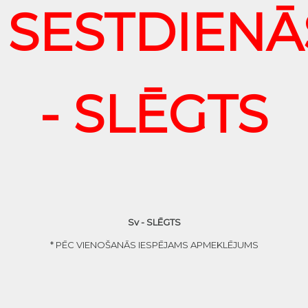
SESTDIENĀ
- SLĒGTS
Sv - SLĒGTS
* PĒC VIENOŠANĀS IESPĒJAMS APMEKLĒJUMS