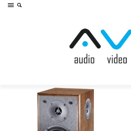
MAGNAT MONITOR S10 D WALNUT Sienas
akustiskā sistēma (cena par gab.)
Sākums
/
AKUSTISKĀS SISTĒMAS
/
Sienas akustiskā
sistēma
/
MAGNAT MONITOR S10 D WALNUT