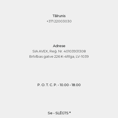
Tālrunis
+371 22003030
Adrese
SIA AVEX, Reģ. Nr. 40103931308
Brīvības gatve 226 K-4
Rīga, LV-1039
P. O. T. C. P. - 10.00 - 18.00
Se - SLĒGTS *