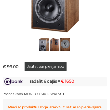
€ 99.00
sadalīt 6 daļās =
€ 16.50
Preces kods:
MONITOR S10 D WALNUT
Atradi šo produktu Latvijā lētāk? Sūti saiti ar šo piedāvājumu