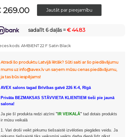
 269.00
sadalīt 6 daļās =
€ 44.83
eces kods:
AMBIENT 22 F Satin Black
Atradi šo produktu Latvijā lētāk? Sūti saiti ar šo piedāvājumu
mums uz info@avex.lv un saņem mūsu cenas piedāvājumu,
ja tas būs iespējams!
AVEX salons tagad Brīvības gatvē 226 K-4, Rīgā
Privāta BEZMAKSAS STĀVVIETA KLIENTIEM tieši pie jaunā
salona!
Ja pie šī produkta redzi atzīmi
"
IR VEIKALĀ
"
tad dotais produkts
ir mūsu veikalā
1. Vari droši veikt pirkumu tiešsaistē izvēloties piegādes veidu. Ja
pirkums tiešsaistē tiks veiksmīgi veikts darba dienā līdz plkst.