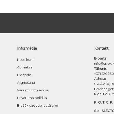
Informācija
Kontakti
E-pasts
Noteikumi
info@avex.l
Apmaksa
Tālrunis
+371 22003
Piegāde
Adrese
Atgriešana
SIA AVEX, R
Brīvības gat
Vairumtirdzniecība
Rīga, LV-103
Privātuma politika
P. O. T. C. P.
Biežāk uzdotie jautājumi
Se - SLĒGTS