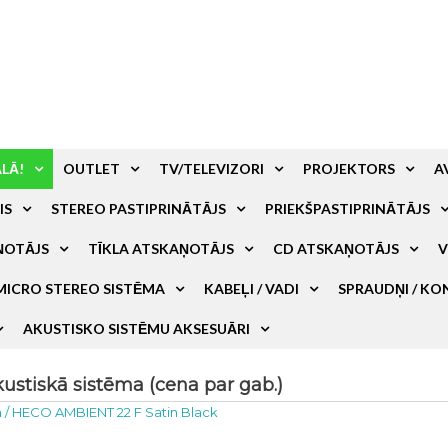
ALĀ!
OUTLET
TV/TELEVIZORI
PROJEKTORS
A
IS
STEREO PASTIPRINĀTĀJS
PRIEKŠPASTIPRINĀTĀJS
ŅOTĀJS
TĪKLA ATSKAŅOTĀJS
CD ATSKAŅOTĀJS
V
MICRO STEREO SISTĒMA
KABEĻI / VADI
SPRAUDŅI / KO
AKUSTISKO SISTĒMU AKSESUĀRI
stiskā sistēma (cena par gab.)
a
/
HECO AMBIENT 22 F Satin Black