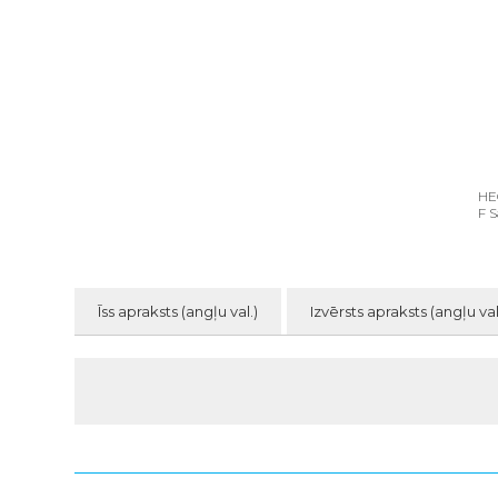
HE
F S
Īss apraksts (angļu val.)
Izvērsts apraksts (angļu val