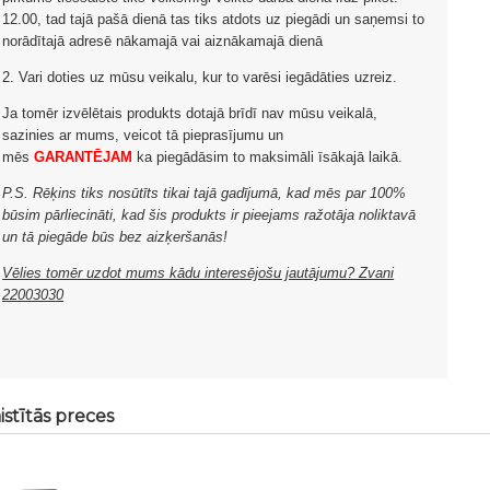
12.00, tad tajā pašā dienā tas tiks atdots uz piegādi un saņemsi to
norādītajā adresē nākamajā vai aiznākamajā dienā
2. Vari doties uz mūsu veikalu, kur to varēsi iegādāties uzreiz.
Ja tomēr izvēlētais produkts dotajā brīdī nav mūsu veikalā,
sazinies ar mums, veicot tā pieprasījumu un
mēs
GARANTĒJAM
ka piegādāsim to maksimāli īsākajā laikā.
P.S. Rēķins tiks nosūtīts tikai tajā gadījumā, kad mēs par 100%
būsim pārliecināti, kad šis produkts ir pieejams ražotāja noliktavā
un tā piegāde būs bez aizķeršanās!
Vēlies tomēr uzdot mums kādu interesējošu jautājumu? Zvani
22003030
istītās preces