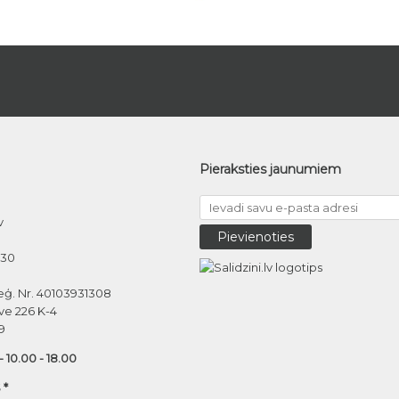
Pieraksties jaunumiem
v
030
eģ. Nr. 40103931308
ve 226 K-4
9
 - 10.00 - 18.00
 *