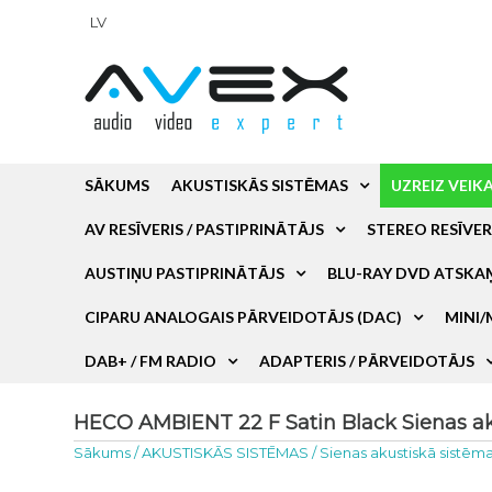
LV
SĀKUMS
AKUSTISKĀS SISTĒMAS
UZREIZ VEIK
AV RESĪVERIS / PASTIPRINĀTĀJS
STEREO RESĪVER
AUSTIŅU PASTIPRINĀTĀJS
BLU-RAY DVD ATSKA
CIPARU ANALOGAIS PĀRVEIDOTĀJS (DAC)
MINI/
DAB+ / FM RADIO
ADAPTERIS / PĀRVEIDOTĀJS
HECO AMBIENT 22 F Satin Black Sienas aku
Sākums
/
AKUSTISKĀS SISTĒMAS
/
Sienas akustiskā sistēm