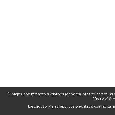
Šī Mājas lapa izmanto sīkdatnes (cookies). Mēs to darām, lai 
Jūsu vizītēm
Lietojot šo Mājas lapu, Jūs piekrītat sīkdatņu iz