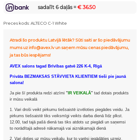
sadalīt 6 daļās =
€ 36.50
Preces kods:
ALTECO C-1 White
Atradi šo produktu Latvijā lētāk? Sūti saiti ar šo piedāvājumu
mums uz info@avex.lv un saņem mūsu cenas piedāvājumu,
ja tas būs iespējams!
AVEX salons tagad Brīvības gatvē 226 K-4, Rīgā
Privāta BEZMAKSAS STĀVVIETA KLIENTIEM tieši pie jaunā
salona!
Ja pie šī produkta redzi atzīmi
"
IR VEIKALĀ
"
tad dotais produkts
ir mūsu veikalā
1. Vari droši veikt pirkumu tiešsaistē izvēloties piegādes veidu. Ja
pirkums tiešsaistē tiks veiksmīgi veikts darba dienā līdz plkst.
12.00, tad tajā pašā dienā tas tiks atdots uz piegādi un saņemsi
to norādītajā adresē nākamajā vai aiznākamajā dienā
2. Vari doties uz mūsu veikalu, kur to varēsi iegādāties uzreiz.