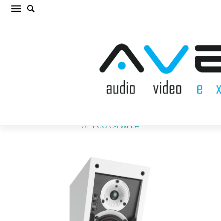
DALI ALTECO C-1 White Sienas akustiskā
sistēma (cena par gab.)
Sākums
/
AKUSTISKĀS SISTĒMAS
/
Sienas akustiskā sistēma
/
DALI
ALTECO C-1 White