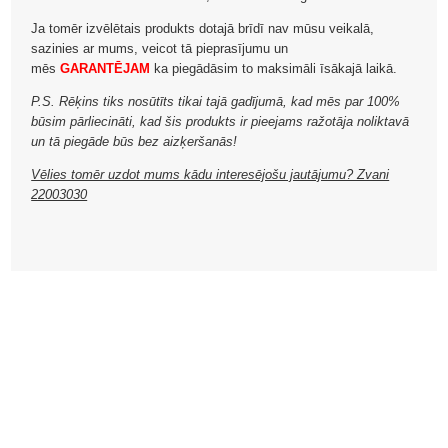
Ja tomēr izvēlētais produkts dotajā brīdī nav mūsu veikalā,
sazinies ar mums, veicot tā pieprasījumu un
mēs
GARANTĒJAM
ka piegādāsim to maksimāli īsākajā laikā.
P.S. Rēķins tiks nosūtīts tikai tajā gadījumā, kad mēs par 100%
būsim pārliecināti, kad šis produkts ir pieejams ražotāja noliktavā
un tā piegāde būs bez aizķeršanās!
Vēlies tomēr uzdot mums kādu interesējošu jautājumu? Zvani
22003030