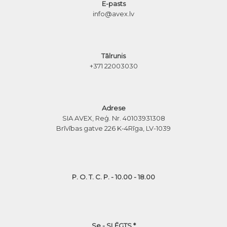
E-pasts
info@avex.lv
Tālrunis
+371 22003030
Adrese
SIA AVEX, Reģ. Nr. 40103931308
Brīvības gatve 226 K-4
Rīga, LV-1039
P. O. T. C. P. - 10.00 - 18.00
Se - SLĒGTS *