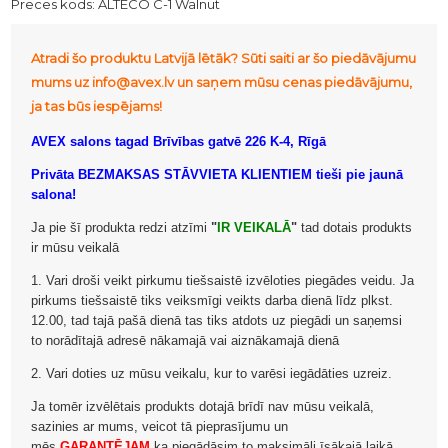
Preces kods:
ALTECO C-1 Walnut
Atradi šo produktu Latvijā lētāk? Sūti saiti ar šo piedāvājumu
mums uz info@avex.lv un saņem mūsu cenas piedāvājumu,
ja tas būs iespējams!
AVEX salons tagad Brīvības gatvē 226 K-4, Rīgā
Privāta BEZMAKSAS STĀVVIETA KLIENTIEM tieši pie jaunā
salona!
Ja pie šī produkta redzi atzīmi
"
IR VEIKALĀ
"
tad dotais produkts
ir mūsu veikalā
1. Vari droši veikt pirkumu tiešsaistē izvēloties piegādes veidu. Ja
pirkums tiešsaistē tiks veiksmīgi veikts darba dienā līdz plkst.
12.00, tad tajā pašā dienā tas tiks atdots uz piegādi un saņemsi
to norādītajā adresē nākamajā vai aiznākamajā dienā
2. Vari doties uz mūsu veikalu, kur to varēsi iegādāties uzreiz.
Ja tomēr izvēlētais produkts dotajā brīdī nav mūsu veikalā,
sazinies ar mums, veicot tā pieprasījumu un
mēs
GARANTĒJAM
ka piegādāsim to maksimāli īsākajā laikā.