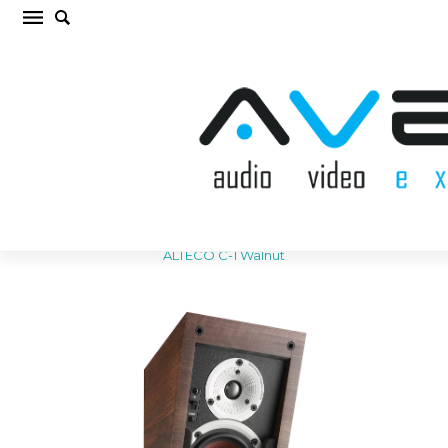
DALI ALTECO C-1 Walnut Sienas akustiskā
sistēma (cena par gab.)
Sākums
/
AKUSTISKĀS SISTĒMAS
/
Sienas akustiskā sistēma
/
DALI
ALTECO C-1 Walnut