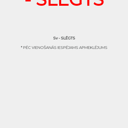
Sv - SLĒGTS
* PĒC VIENOŠANĀS IESPĒJAMS APMEKLĒJUMS