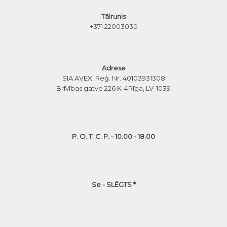
Tālrunis
+371 22003030
Adrese
SIA AVEX, Reģ. Nr. 40103931308
Brīvības gatve 226 K-4
Rīga, LV-1039
P. O. T. C. P. - 10.00 - 18.00
Se - SLĒGTS *