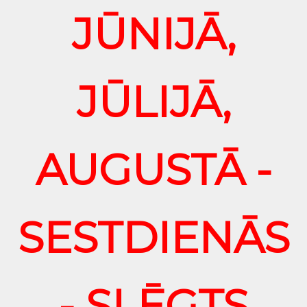
JŪNIJĀ,
JŪLIJĀ,
AUGUSTĀ -
SESTDIENĀS
- SLĒGTS