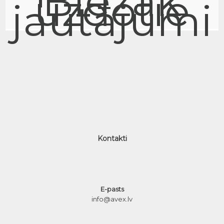
Biežāk
uzdotie
jautājumi
Kontakti
E-pasts
info@avex.lv