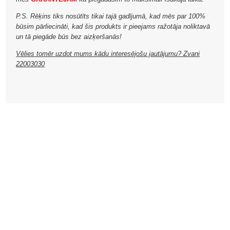
P.S. Rēķins tiks nosūtīts tikai tajā gadījumā, kad mēs par 100%
būsim pārliecināti, kad šis produkts ir pieejams ražotāja noliktavā
un tā piegāde būs bez aizķeršanās!
Vēlies tomēr uzdot mums kādu interesējošu jautājumu? Zvani
22003030