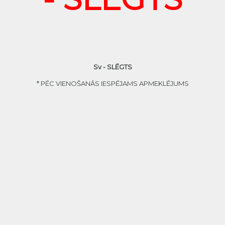
Sv - SLĒGTS
* PĒC VIENOŠANĀS IESPĒJAMS APMEKLĒJUMS