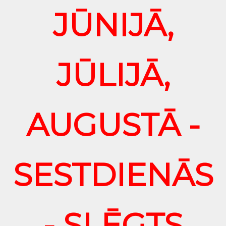
JŪNIJĀ,
JŪLIJĀ,
AUGUSTĀ -
SESTDIENĀS
- SLĒGTS