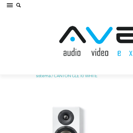
CANTON GLE 10 WHITE Sienas akustiskā
sistēma (cena par gab.)
Sākums
/
AKUSTISKĀS SISTĒMAS
/
Sienas akustiskā
sistēma
/
CANTON GLE 10 WHITE