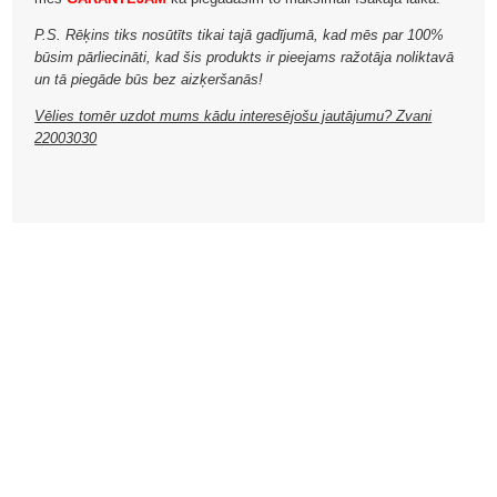
P.S. Rēķins tiks nosūtīts tikai tajā gadījumā, kad mēs par 100%
būsim pārliecināti, kad šis produkts ir pieejams ražotāja noliktavā
un tā piegāde būs bez aizķeršanās!
Vēlies tomēr uzdot mums kādu interesējošu jautājumu? Zvani
22003030