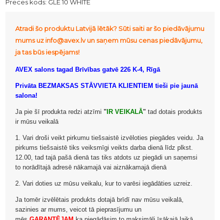
Preces kods:
GLE 10 WHITE
Atradi šo produktu Latvijā lētāk? Sūti saiti ar šo piedāvājumu
mums uz info@avex.lv un saņem mūsu cenas piedāvājumu,
ja tas būs iespējams!
AVEX salons tagad Brīvības gatvē 226 K-4, Rīgā
Privāta BEZMAKSAS STĀVVIETA KLIENTIEM tieši pie jaunā
salona!
Ja pie šī produkta redzi atzīmi
"
IR VEIKALĀ
"
tad dotais produkts
ir mūsu veikalā
1. Vari droši veikt pirkumu tiešsaistē izvēloties piegādes veidu. Ja
pirkums tiešsaistē tiks veiksmīgi veikts darba dienā līdz plkst.
12.00, tad tajā pašā dienā tas tiks atdots uz piegādi un saņemsi
to norādītajā adresē nākamajā vai aiznākamajā dienā
2. Vari doties uz mūsu veikalu, kur to varēsi iegādāties uzreiz.
Ja tomēr izvēlētais produkts dotajā brīdī nav mūsu veikalā,
sazinies ar mums, veicot tā pieprasījumu un
mēs
GARANTĒJAM
ka piegādāsim to maksimāli īsākajā laikā.