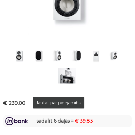
€ 239.00
sadalīt 6 daļās =
€ 39.83