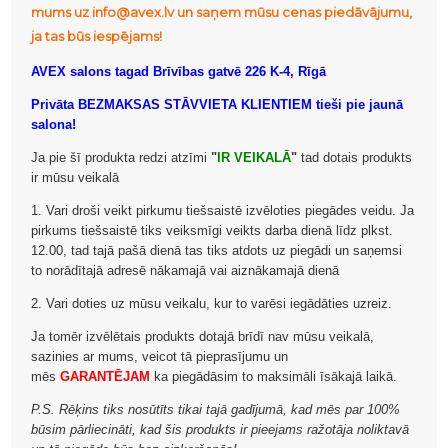
mums uz info@avex.lv un saņem mūsu cenas piedāvājumu,
ja tas būs iespējams!
AVEX salons tagad Brīvības gatvē 226 K-4, Rīgā
Privāta BEZMAKSAS STĀVVIETA KLIENTIEM tieši pie jaunā
salona!
Ja pie šī produkta redzi atzīmi
"
IR VEIKALĀ
"
tad dotais produkts
ir mūsu veikalā
1. Vari droši veikt pirkumu tiešsaistē izvēloties piegādes veidu. Ja
pirkums tiešsaistē tiks veiksmīgi veikts darba dienā līdz plkst.
12.00, tad tajā pašā dienā tas tiks atdots uz piegādi un saņemsi
to norādītajā adresē nākamajā vai aiznākamajā dienā
2. Vari doties uz mūsu veikalu, kur to varēsi iegādāties uzreiz.
Ja tomēr izvēlētais produkts dotajā brīdī nav mūsu veikalā,
sazinies ar mums, veicot tā pieprasījumu un
mēs
GARANTĒJAM
ka piegādāsim to maksimāli īsākajā laikā.
P.S. Rēķins tiks nosūtīts tikai tajā gadījumā, kad mēs par 100%
būsim pārliecināti, kad šis produkts ir pieejams ražotāja noliktavā