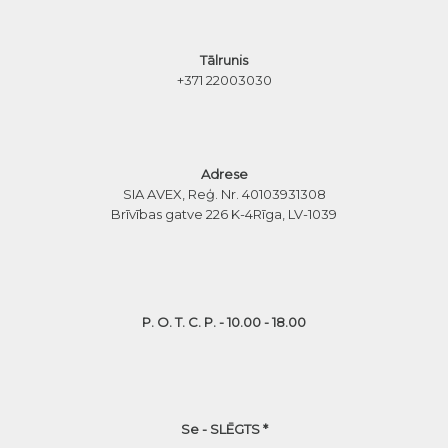
Tālrunis
+371 22003030
Adrese
SIA AVEX, Reģ. Nr. 40103931308
Brīvības gatve 226 K-4
Rīga, LV-1039
P. O. T. C. P. - 10.00 - 18.00
Se - SLĒGTS *