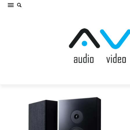
ARGON AUDIO FORUS 5 WALL BLACK Sienas
akustiskā sistēma (cena par gab.)
Sākums
/
AKUSTISKĀS SISTĒMAS
/
Sienas akustiskā
sistēma
/
ARGON AUDIO FORUS 5 WALL BLACK