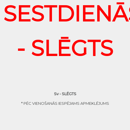
SESTDIENĀ
- SLĒGTS
Sv - SLĒGTS
* PĒC VIENOŠANĀS IESPĒJAMS APMEKLĒJUMS