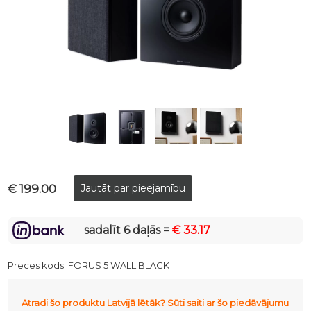
€ 199.00
sadalīt 6 daļās =
€ 33.17
Preces kods:
FORUS 5 WALL BLACK
Atradi šo produktu Latvijā lētāk? Sūti saiti ar šo piedāvājumu