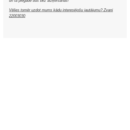
un tā piegāde būs bez aizķeršanās!
Vēlies tomēr uzdot mums kādu interesējošu jautājumu? Zvani
22003030