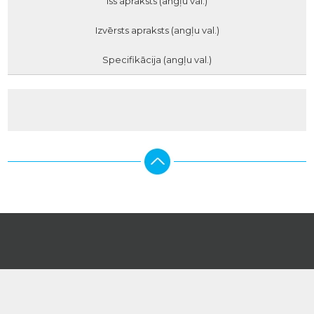
Īss apraksts (angļu val.)
Izvērsts apraksts (angļu val.)
Specifikācija (angļu val.)