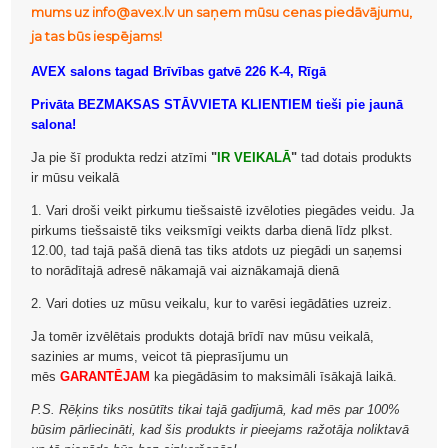
mums uz info@avex.lv un saņem mūsu cenas piedāvājumu,
ja tas būs iespējams!
AVEX salons tagad Brīvības gatvē 226 K-4, Rīgā
Privāta BEZMAKSAS STĀVVIETA KLIENTIEM tieši pie jaunā
salona!
Ja pie šī produkta redzi atzīmi
"
IR VEIKALĀ
"
tad dotais produkts
ir mūsu veikalā
1. Vari droši veikt pirkumu tiešsaistē izvēloties piegādes veidu. Ja
pirkums tiešsaistē tiks veiksmīgi veikts darba dienā līdz plkst.
12.00, tad tajā pašā dienā tas tiks atdots uz piegādi un saņemsi
to norādītajā adresē nākamajā vai aiznākamajā dienā
2. Vari doties uz mūsu veikalu, kur to varēsi iegādāties uzreiz.
Ja tomēr izvēlētais produkts dotajā brīdī nav mūsu veikalā,
sazinies ar mums, veicot tā pieprasījumu un
mēs
GARANTĒJAM
ka piegādāsim to maksimāli īsākajā laikā.
P.S. Rēķins tiks nosūtīts tikai tajā gadījumā, kad mēs par 100%
būsim pārliecināti, kad šis produkts ir pieejams ražotāja noliktavā