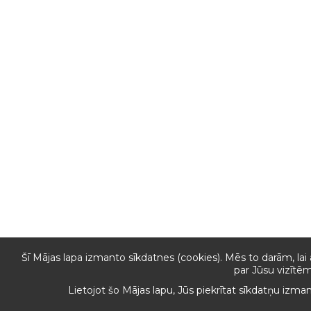
Šī Mājas lapa izmanto sīkdatnes (cookies). Mēs to darām, lai
par Jūsu vizītēm
Lietojot šo Mājas lapu, Jūs piekrītat sīkdatņu izma