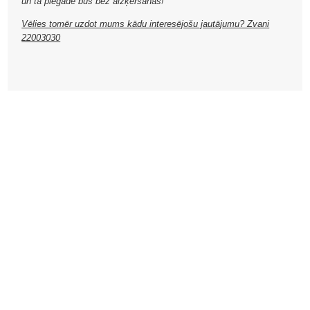
un tā piegāde būs bez aizķeršanās!
Vēlies tomēr uzdot mums kādu interesējošu jautājumu? Zvani
22003030