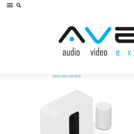
SONOS SUB 4/2 ERA 100 WHITE Komplekts
(cena par kompl.)
Sākums
/
AKUSTISKĀS SISTĒMAS
/
Komplekts
/
SONOS SUB 4/2
ERA 100 WHITE