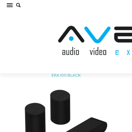
SONOS RAY/2 ERA 100 BLACK Komplekts
(cena par kompl.)
Sākums
/
AKUSTISKĀS SISTĒMAS
/
Komplekts
/
SONOS RAY/2
ERA 100 BLACK