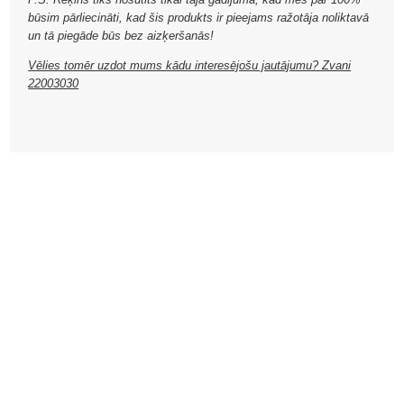
būsim pārliecināti, kad šis produkts ir pieejams ražotāja noliktavā
un tā piegāde būs bez aizķeršanās!
Vēlies tomēr uzdot mums kādu interesējošu jautājumu? Zvani
22003030