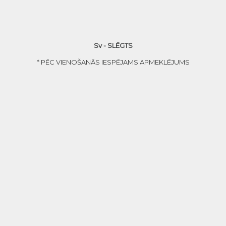
Sv - SLĒGTS
* PĒC VIENOŠANĀS IESPĒJAMS APMEKLĒJUMS