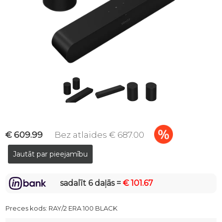
€ 609.99
Bez atlaides € 687.00
sadalīt 6 daļās =
€ 101.67
Preces kods:
RAY/2 ERA 100 BLACK