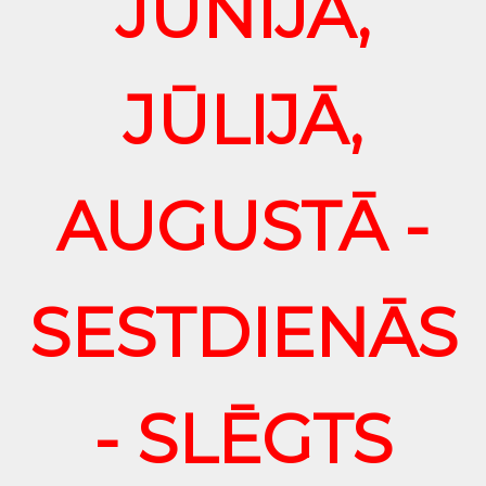
JŪNIJĀ,
JŪLIJĀ,
AUGUSTĀ -
SESTDIENĀS
- SLĒGTS