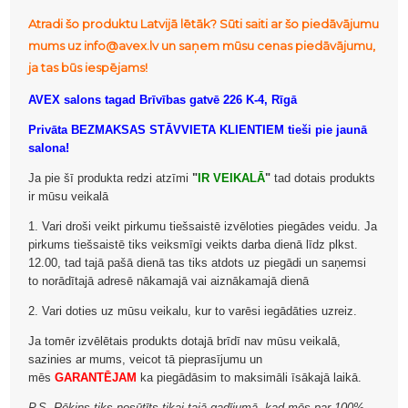
Atradi šo produktu Latvijā lētāk? Sūti saiti ar šo piedāvājumu
mums uz info@avex.lv un saņem mūsu cenas piedāvājumu,
ja tas būs iespējams!
AVEX salons tagad Brīvības gatvē 226 K-4, Rīgā
Privāta BEZMAKSAS STĀVVIETA KLIENTIEM tieši pie jaunā
salona!
Ja pie šī produkta redzi atzīmi
"
IR VEIKALĀ
"
tad dotais produkts
ir mūsu veikalā
1. Vari droši veikt pirkumu tiešsaistē izvēloties piegādes veidu. Ja
pirkums tiešsaistē tiks veiksmīgi veikts darba dienā līdz plkst.
12.00, tad tajā pašā dienā tas tiks atdots uz piegādi un saņemsi
to norādītajā adresē nākamajā vai aiznākamajā dienā
2. Vari doties uz mūsu veikalu, kur to varēsi iegādāties uzreiz.
Ja tomēr izvēlētais produkts dotajā brīdī nav mūsu veikalā,
sazinies ar mums, veicot tā pieprasījumu un
mēs
GARANTĒJAM
ka piegādāsim to maksimāli īsākajā laikā.
P.S. Rēķins tiks nosūtīts tikai tajā gadījumā, kad mēs par 100%