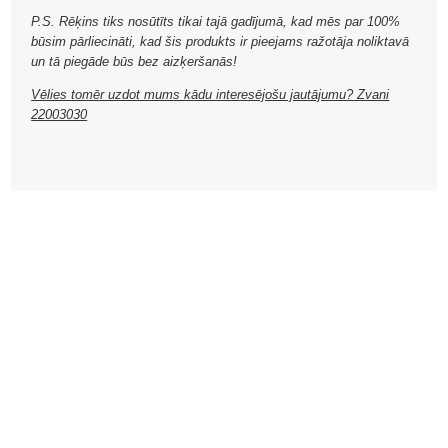
P.S. Rēķins tiks nosūtīts tikai tajā gadījumā, kad mēs par 100%
būsim pārliecināti, kad šis produkts ir pieejams ražotāja noliktavā
un tā piegāde būs bez aizķeršanās!
Vēlies tomēr uzdot mums kādu interesējošu jautājumu? Zvani
22003030