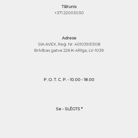
Tālrunis
+371 22003030
Adrese
SIA AVEX, Reģ. Nr. 40103931308
Brīvības gatve 226 K-4
Rīga, LV-1039
P. O. T. C. P. - 10.00 - 18.00
Se - SLĒGTS *