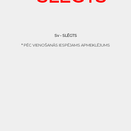
Sv - SLĒGTS
* PĒC VIENOŠANĀS IESPĒJAMS APMEKLĒJUMS