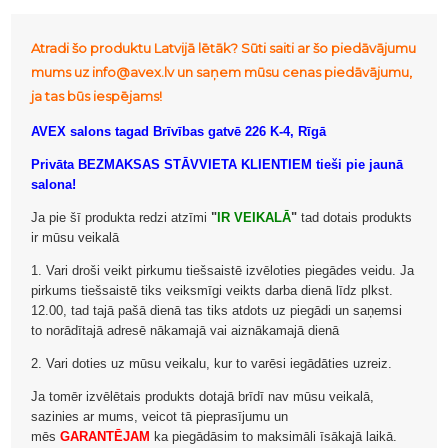
Atradi šo produktu Latvijā lētāk? Sūti saiti ar šo piedāvājumu
mums uz info@avex.lv un saņem mūsu cenas piedāvājumu,
ja tas būs iespējams!
AVEX salons tagad Brīvības gatvē 226 K-4, Rīgā
Privāta BEZMAKSAS STĀVVIETA KLIENTIEM tieši pie jaunā
salona!
Ja pie šī produkta redzi atzīmi
"
IR VEIKALĀ
"
tad dotais produkts
ir mūsu veikalā
1. Vari droši veikt pirkumu tiešsaistē izvēloties piegādes veidu. Ja
pirkums tiešsaistē tiks veiksmīgi veikts darba dienā līdz plkst.
12.00, tad tajā pašā dienā tas tiks atdots uz piegādi un saņemsi
to norādītajā adresē nākamajā vai aiznākamajā dienā
2. Vari doties uz mūsu veikalu, kur to varēsi iegādāties uzreiz.
Ja tomēr izvēlētais produkts dotajā brīdī nav mūsu veikalā,
sazinies ar mums, veicot tā pieprasījumu un
mēs
GARANTĒJAM
ka piegādāsim to maksimāli īsākajā laikā.