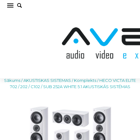
HECO VICTA ELITE 702 / 202 / C102 / SUB 252A
WHITE 5.1 AKUSTISKĀS SISTĒMAS Komplekts
(cena par kompl.)
Sākums
/
AKUSTISKĀS SISTĒMAS
/
Komplekts
/
HECO VICTA ELITE
702 / 202 / C102 / SUB 252A WHITE 5.1 AKUSTISKĀS SISTĒMAS