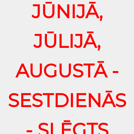
JŪNIJĀ,
JŪLIJĀ,
AUGUSTĀ -
SESTDIENĀS
- SLĒGTS