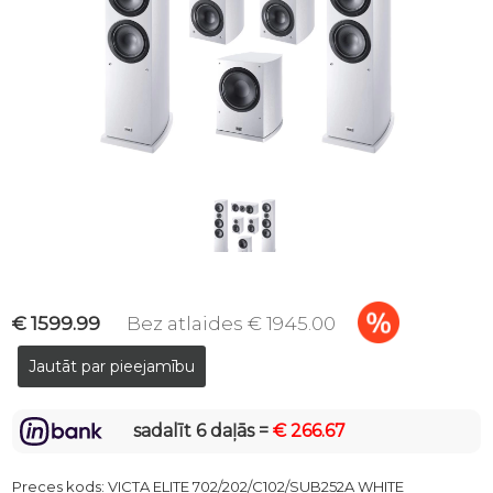
€ 1599.99
Bez atlaides € 1945.00
sadalīt 6 daļās =
€ 266.67
Preces kods:
VICTA ELITE 702/202/C102/SUB252A WHITE