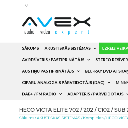
LV
SĀKUMS
AKUSTISKĀS SISTĒMAS
UZREIZ VEIK
AV RESĪVERIS / PASTIPRINĀTĀJS
STEREO RESĪVER
AUSTIŅU PASTIPRINĀTĀJS
BLU-RAY DVD ATSKA
CIPARU ANALOGAIS PĀRVEIDOTĀJS (DAC)
MINI/
DAB+ / FM RADIO
ADAPTERIS / PĀRVEIDOTĀJS
HECO VICTA ELITE 702 / 202 / C102 / SUB
Sākums
/
AKUSTISKĀS SISTĒMAS
/
Komplekts
/
HECO VICTA 