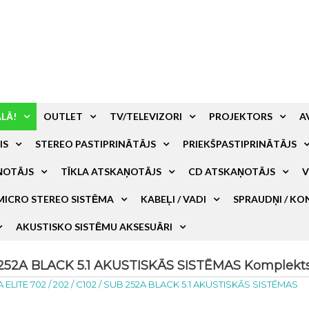
ALĀ!
OUTLET
TV/TELEVIZORI
PROJEKTORS
A
IS
STEREO PASTIPRINĀTĀJS
PRIEKŠPASTIPRINĀTĀJS
ŅOTĀJS
TĪKLA ATSKAŅOTĀJS
CD ATSKAŅOTĀJS
V
MICRO STEREO SISTĒMA
KABEĻI / VADI
SPRAUDŅI / KO
AKUSTISKO SISTĒMU AKSESUĀRI
 252A BLACK 5.1 AKUSTISKĀS SISTĒMAS Komplekts
ELITE 702 / 202 / C102 / SUB 252A BLACK 5.1 AKUSTISKĀS SISTĒMAS