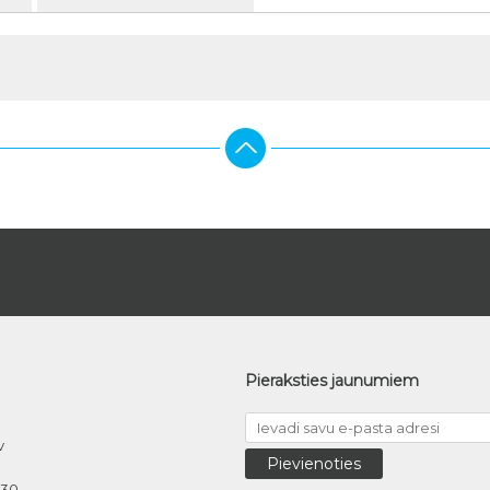
Pieraksties jaunumiem
v
030