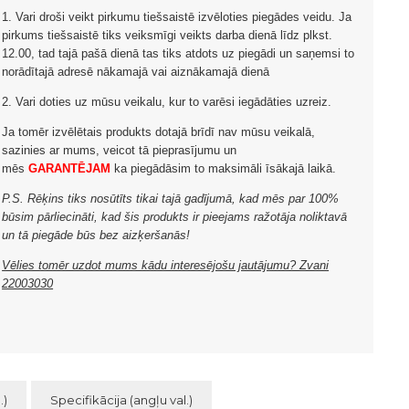
1. Vari droši veikt pirkumu tiešsaistē izvēloties piegādes veidu. Ja
pirkums tiešsaistē tiks veiksmīgi veikts darba dienā līdz plkst.
12.00, tad tajā pašā dienā tas tiks atdots uz piegādi un saņemsi to
norādītajā adresē nākamajā vai aiznākamajā dienā
2. Vari doties uz mūsu veikalu, kur to varēsi iegādāties uzreiz.
Ja tomēr izvēlētais produkts dotajā brīdī nav mūsu veikalā,
sazinies ar mums, veicot tā pieprasījumu un
mēs
GARANTĒJAM
ka piegādāsim to maksimāli īsākajā laikā.
P.S. Rēķins tiks nosūtīts tikai tajā gadījumā, kad mēs par 100%
būsim pārliecināti, kad šis produkts ir pieejams ražotāja noliktavā
un tā piegāde būs bez aizķeršanās!
Vēlies tomēr uzdot mums kādu interesējošu jautājumu? Zvani
22003030
.)
Specifikācija (angļu val.)