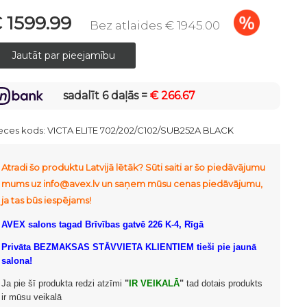
 1599.99
Bez atlaides € 1945.00
sadalīt 6 daļās =
€ 266.67
eces kods:
VICTA ELITE 702/202/C102/SUB252A BLACK
Atradi šo produktu Latvijā lētāk? Sūti saiti ar šo piedāvājumu
mums uz info@avex.lv un saņem mūsu cenas piedāvājumu,
ja tas būs iespējams!
AVEX salons tagad Brīvības gatvē 226 K-4, Rīgā
Privāta BEZMAKSAS STĀVVIETA KLIENTIEM tieši pie jaunā
salona!
Ja pie šī produkta redzi atzīmi
"
IR VEIKALĀ
"
tad dotais produkts
ir mūsu veikalā