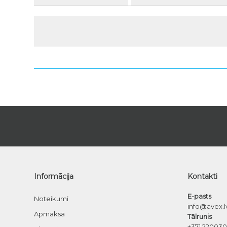
Informācija
Kontakti
E-pasts
Noteikumi
info@avex.l
Apmaksa
Tālrunis
+371 22003