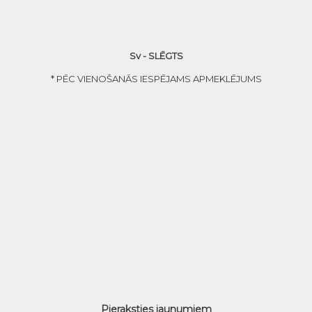
Sv - SLĒGTS
* PĒC VIENOŠANĀS IESPĒJAMS APMEKLĒJUMS
Pieraksties jaunumiem