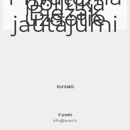
politika
Biežāk
uzdotie
jautājumi
Kontakti
E-pasts
info@avex.lv