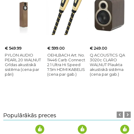
€ 549.99
€ 599.00
€ 249.00
PYLON AUDIO
OEHLBACH Art. No.
Q ACOUSTICS QA
PEARL 20 WALNUT
11446 Carb Connect
3020c CLARO
Grīdas akustiskā
2.1 Ultra Hi Speed
WALNUT Plaukta
sistēma (cena par
7.5m HDMI KABELIS
akustiskā sistēma
pāri)
(cena par gab.)
(cena par gab.)
Populārākās preces