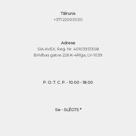
Tālrunis
+371 22003030
Adrese
SIA AVEX, Reģ. Nr. 40103931308
Brīvības gatve 226 K-4
Rīga, LV-1039
P. O. T. C. P. - 10.00 - 18.00
Se - SLĒGTS *