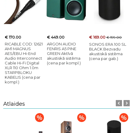
€ 170.00
€ 449.00
€ 169.00
€ 199.00
RICABLE COD: 12621
ARGON AUDIO
SONOS ERA 100 SL
AM1 MAGNUS
FENRIS A5 PINE
BLACK Bezvadu
AES/EBU Hi-End
GREEN Aktīvā
akustiskā sistēma
Audio Interconnect
akustiskā sistēma
(cena par gab.)
Cable Hi-Fi Digital
(cena par kompl.)
XLR 110 Ohm 1.0m
STARPBLOKU
KABELIS (cena par
kompl.)
Atlaides