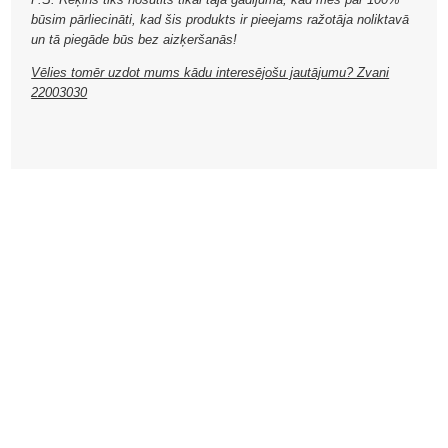
būsim pārliecināti, kad šis produkts ir pieejams ražotāja noliktavā
un tā piegāde būs bez aizķeršanās!
Vēlies tomēr uzdot mums kādu interesējošu jautājumu? Zvani
22003030