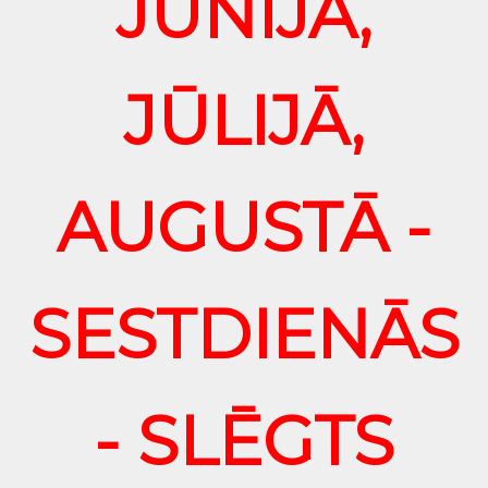
JŪNIJĀ,
JŪLIJĀ,
AUGUSTĀ -
SESTDIENĀS
- SLĒGTS