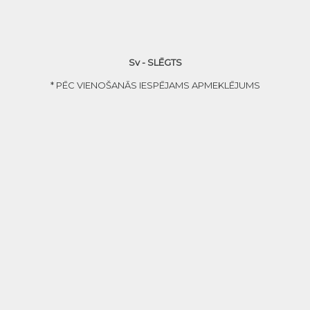
Sv - SLĒGTS
* PĒC VIENOŠANĀS IESPĒJAMS APMEKLĒJUMS