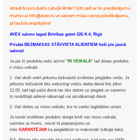
Atradi šo produktu Latvijā lētāk? Sūti saiti ar šo piedāvājumu
mums uz info@avex.lv un saņem mūsu cenas piedāvājumu,
ja tas būs iespējams!
AVEX salons tagad Brīvības gatvē 226 K-4, Rīgā
Privāta BEZMAKSAS STĀVVIETA KLIENTIEM tieši pie jaunā
salona!
Ja pie šī produkta redzi atzīmi
"
IR VEIKALĀ
"
tad dotais produkts
ir mūsu veikalā
1. Vari droši veikt pirkumu tiešsaistē izvēloties piegādes veidu. Ja
pirkums tiešsaistē tiks veiksmīgi veikts darba dienā līdz plkst.
12.00, tad tajā pašā dienā tas tiks atdots uz piegādi un saņemsi
to norādītajā adresē nākamajā vai aiznākamajā dienā
2. Vari doties uz mūsu veikalu, kur to varēsi iegādāties uzreiz.
Ja tomēr izvēlētais produkts dotajā brīdī nav mūsu veikalā,
sazinies ar mums, veicot tā pieprasījumu un
mēs
GARANTĒJAM
ka piegādāsim to maksimāli īsākajā laikā.
P.S. Rēķins tiks nosūtīts tikai tajā gadījumā, kad mēs par 100%