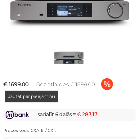
€ 1699.00
Bez atlaides € 1898.00
sadalīt 6 daļās =
€ 283.17
Preces kods:
CXA-61 / CXN