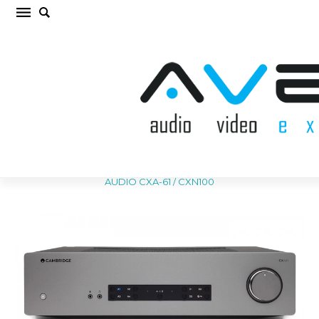
CAMBRIDGE AUDIO CXA-61 / CXN100
Komplekts (cena par kompl.)
Sākums
/
AKUSTISKĀS SISTĒMAS
/
Komplekts
/
CAMBRIDGE
AUDIO CXA-61 / CXN100