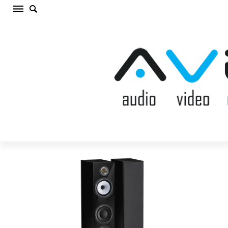
TRIANGLE ANTAL EZ BLACK Grīdas akustiskā
sistēma (cena par gab.)
Sākums
/
AKUSTISKĀS SISTĒMAS
/
Grīdas akustiskā
sistēma
/
TRIANGLE ANTAL EZ BLACK