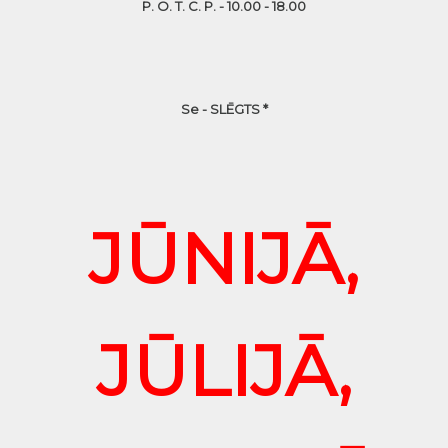
P. O. T. C. P. - 10.00 - 18.00
Se - SLĒGTS *
JŪNIJĀ,
JŪLIJĀ,