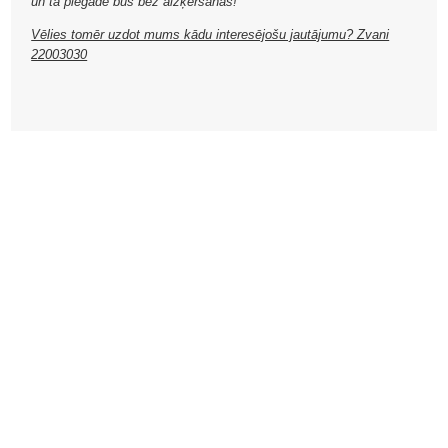
un tā piegāde būs bez aizķeršanās!
Vēlies tomēr uzdot mums kādu interesējošu jautājumu? Zvani
22003030