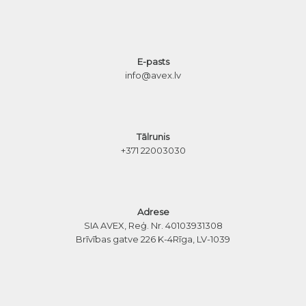
E-pasts
info@avex.lv
Tālrunis
+371 22003030
Adrese
SIA AVEX, Reģ. Nr. 40103931308
Brīvības gatve 226 K-4
Rīga, LV-1039