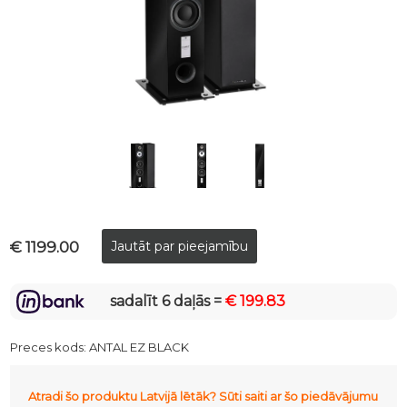
€ 1199.00
sadalīt 6 daļās =
€ 199.83
Preces kods:
ANTAL EZ BLACK
Atradi šo produktu Latvijā lētāk? Sūti saiti ar šo piedāvājumu