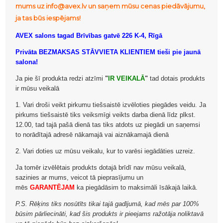
mums uz info@avex.lv un saņem mūsu cenas piedāvājumu,
ja tas būs iespējams!
AVEX salons tagad Brīvības gatvē 226 K-4, Rīgā
Privāta BEZMAKSAS STĀVVIETA KLIENTIEM tieši pie jaunā
salona!
Ja pie šī produkta redzi atzīmi
"
IR VEIKALĀ
"
tad dotais produkts
ir mūsu veikalā
1. Vari droši veikt pirkumu tiešsaistē izvēloties piegādes veidu. Ja
pirkums tiešsaistē tiks veiksmīgi veikts darba dienā līdz plkst.
12.00, tad tajā pašā dienā tas tiks atdots uz piegādi un saņemsi
to norādītajā adresē nākamajā vai aiznākamajā dienā
2. Vari doties uz mūsu veikalu, kur to varēsi iegādāties uzreiz.
Ja tomēr izvēlētais produkts dotajā brīdī nav mūsu veikalā,
sazinies ar mums, veicot tā pieprasījumu un
mēs
GARANTĒJAM
ka piegādāsim to maksimāli īsākajā laikā.
P.S. Rēķins tiks nosūtīts tikai tajā gadījumā, kad mēs par 100%
būsim pārliecināti, kad šis produkts ir pieejams ražotāja noliktavā