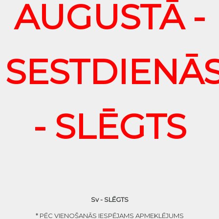
AUGUSTĀ -
SESTDIENĀ
- SLĒGTS
Sv - SLĒGTS
* PĒC VIENOŠANĀS IESPĒJAMS APMEKLĒJUMS