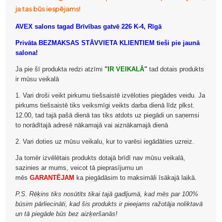
ja tas būs iespējams!
AVEX salons tagad Brīvības gatvē 226 K-4, Rīgā
Privāta BEZMAKSAS STĀVVIETA KLIENTIEM tieši pie jaunā
salona!
Ja pie šī produkta redzi atzīmi
"
IR VEIKALĀ
"
tad dotais produkts
ir mūsu veikalā
1. Vari droši veikt pirkumu tiešsaistē izvēloties piegādes veidu. Ja
pirkums tiešsaistē tiks veiksmīgi veikts darba dienā līdz plkst.
12.00, tad tajā pašā dienā tas tiks atdots uz piegādi un saņemsi
to norādītajā adresē nākamajā vai aiznākamajā dienā
2. Vari doties uz mūsu veikalu, kur to varēsi iegādāties uzreiz.
Ja tomēr izvēlētais produkts dotajā brīdī nav mūsu veikalā,
sazinies ar mums, veicot tā pieprasījumu un
mēs
GARANTĒJAM
ka piegādāsim to maksimāli īsākajā laikā.
P.S. Rēķins tiks nosūtīts tikai tajā gadījumā, kad mēs par 100%
būsim pārliecināti, kad šis produkts ir pieejams ražotāja noliktavā
un tā piegāde būs bez aizķeršanās!