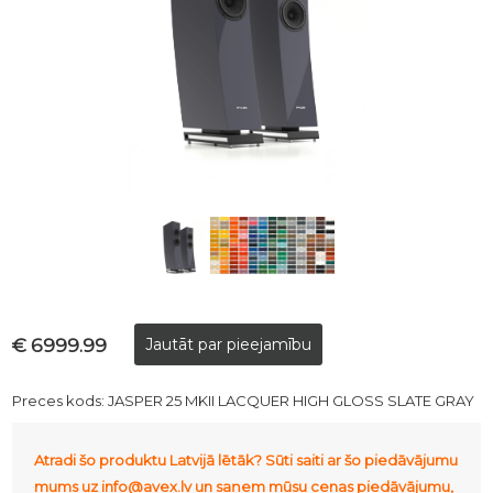
€ 6999.99
Preces kods:
JASPER 25 MKII LACQUER HIGH GLOSS SLATE GRAY
Atradi šo produktu Latvijā lētāk? Sūti saiti ar šo piedāvājumu
mums uz info@avex.lv un saņem mūsu cenas piedāvājumu,