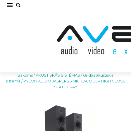
PYLON AUDIO JASPER 25 MKII LACQUER HIGH
GLOSS SLATE GRAY Grīdas akustiskā sistēma
(cena par pāri)
Sākums
/
AKUSTISKĀS SISTĒMAS
/
Grīdas akustiskā
sistēma
/
PYLON AUDIO JASPER 25 MKII LACQUER HIGH GLOSS
SLATE GRAY