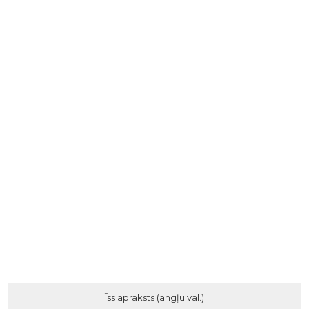
Īss apraksts (angļu val.)