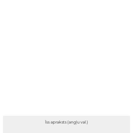
Īss apraksts (angļu val.)