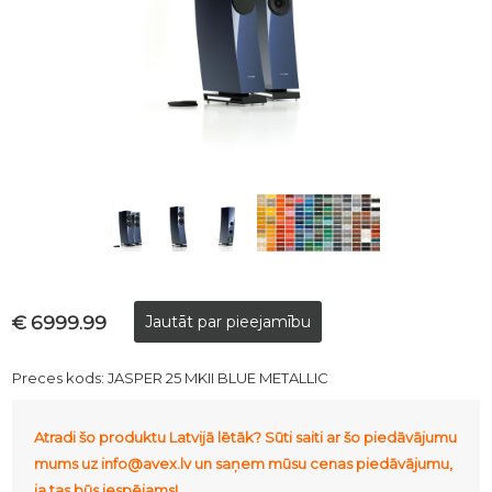
€ 6999.99
Preces kods:
JASPER 25 MKII BLUE METALLIC
Atradi šo produktu Latvijā lētāk? Sūti saiti ar šo piedāvājumu
mums uz info@avex.lv un saņem mūsu cenas piedāvājumu,
ja tas būs iespējams!