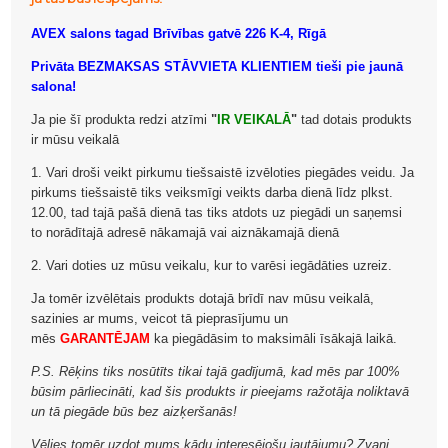
AVEX salons tagad Brīvības gatvē 226 K-4, Rīgā
Privāta BEZMAKSAS STĀVVIETA KLIENTIEM tieši pie jaunā
salona!
Ja pie šī produkta redzi atzīmi
"
IR VEIKALĀ
"
tad dotais produkts
ir mūsu veikalā
1. Vari droši veikt pirkumu tiešsaistē izvēloties piegādes veidu. Ja
pirkums tiešsaistē tiks veiksmīgi veikts darba dienā līdz plkst.
12.00, tad tajā pašā dienā tas tiks atdots uz piegādi un saņemsi
to norādītajā adresē nākamajā vai aiznākamajā dienā
2. Vari doties uz mūsu veikalu, kur to varēsi iegādāties uzreiz.
Ja tomēr izvēlētais produkts dotajā brīdī nav mūsu veikalā,
sazinies ar mums, veicot tā pieprasījumu un
mēs
GARANTĒJAM
ka piegādāsim to maksimāli īsākajā laikā.
P.S. Rēķins tiks nosūtīts tikai tajā gadījumā, kad mēs par 100%
būsim pārliecināti, kad šis produkts ir pieejams ražotāja noliktavā
un tā piegāde būs bez aizķeršanās!
Vēlies tomēr uzdot mums kādu interesējošu jautājumu? Zvani