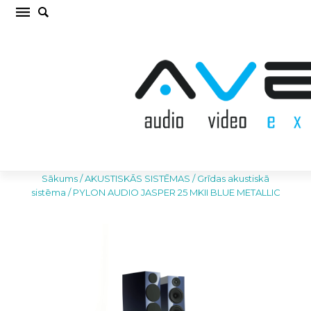
PYLON AUDIO JASPER 25 MKII BLUE
METALLIC Grīdas akustiskā sistēma (cena par
pāri)
Sākums
/
AKUSTISKĀS SISTĒMAS
/
Grīdas akustiskā
sistēma
/
PYLON AUDIO JASPER 25 MKII BLUE METALLIC