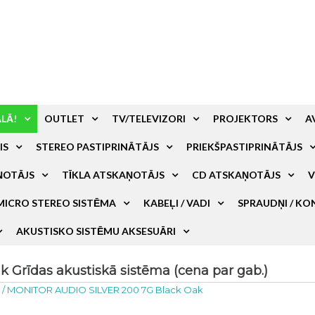
ALĀ!
OUTLET
TV/TELEVIZORI
PROJEKTORS
A
IS
STEREO PASTIPRINĀTĀJS
PRIEKŠPASTIPRINĀTĀJS
ŅOTĀJS
TĪKLA ATSKAŅOTĀJS
CD ATSKAŅOTĀJS
V
MICRO STEREO SISTĒMA
KABEĻI / VADI
SPRAUDŅI / KO
AKUSTISKO SISTĒMU AKSESUĀRI
Grīdas akustiskā sistēma (cena par gab.)
a
/
MONITOR AUDIO SILVER 200 7G Black Oak