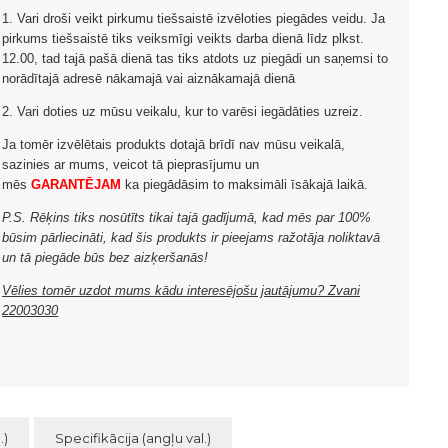
1. Vari droši veikt pirkumu tiešsaistē izvēloties piegādes veidu. Ja
pirkums tiešsaistē tiks veiksmīgi veikts darba dienā līdz plkst.
12.00, tad tajā pašā dienā tas tiks atdots uz piegādi un saņemsi to
norādītajā adresē nākamajā vai aiznākamajā dienā
2. Vari doties uz mūsu veikalu, kur to varēsi iegādāties uzreiz.
Ja tomēr izvēlētais produkts dotajā brīdī nav mūsu veikalā,
sazinies ar mums, veicot tā pieprasījumu un
mēs
GARANTĒJAM
ka piegādāsim to maksimāli īsākajā laikā.
P.S. Rēķins tiks nosūtīts tikai tajā gadījumā, kad mēs par 100%
būsim pārliecināti, kad šis produkts ir pieejams ražotāja noliktavā
un tā piegāde būs bez aizķeršanās!
Vēlies tomēr uzdot mums kādu interesējošu jautājumu? Zvani
22003030
.)
Specifikācija (angļu val.)