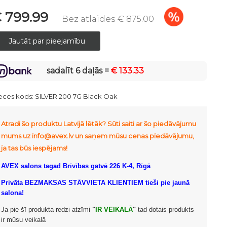
 799.99
Bez atlaides € 875.00
sadalīt 6 daļās =
€ 133.33
eces kods:
SILVER 200 7G Black Oak
Atradi šo produktu Latvijā lētāk? Sūti saiti ar šo piedāvājumu
mums uz info@avex.lv un saņem mūsu cenas piedāvājumu,
ja tas būs iespējams!
AVEX salons tagad Brīvības gatvē 226 K-4, Rīgā
Privāta BEZMAKSAS STĀVVIETA KLIENTIEM tieši pie jaunā
salona!
Ja pie šī produkta redzi atzīmi
"
IR VEIKALĀ
"
tad dotais produkts
ir mūsu veikalā