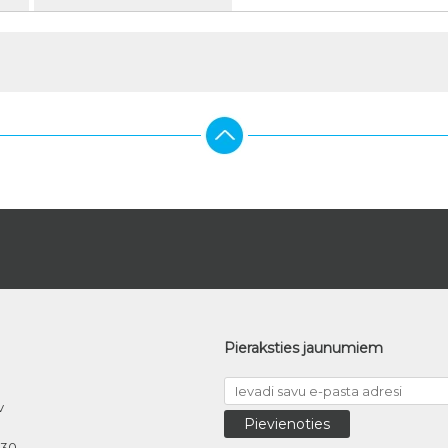
Pieraksties jaunumiem
v
030