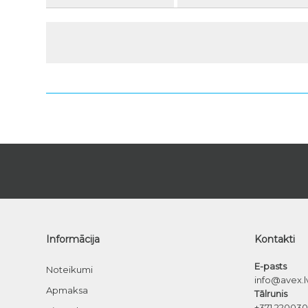
Informācija
Kontakti
E-pasts
Noteikumi
info@avex.l
Apmaksa
Tālrunis
+371 22003