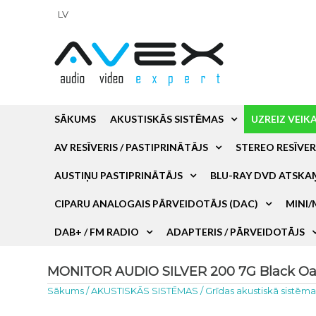
LV
SĀKUMS
AKUSTISKĀS SISTĒMAS
UZREIZ VEIK
AV RESĪVERIS / PASTIPRINĀTĀJS
STEREO RESĪVER
AUSTIŅU PASTIPRINĀTĀJS
BLU-RAY DVD ATSKA
CIPARU ANALOGAIS PĀRVEIDOTĀJS (DAC)
MINI/
DAB+ / FM RADIO
ADAPTERIS / PĀRVEIDOTĀJS
MONITOR AUDIO SILVER 200 7G Black Oak 
Sākums
/
AKUSTISKĀS SISTĒMAS
/
Grīdas akustiskā sistēm